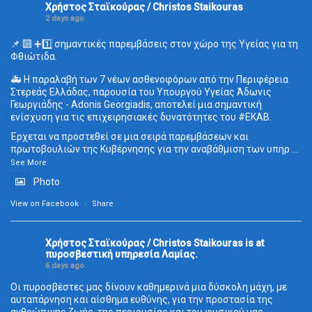
Χρήστος Σταϊκούρας / Christos Staikouras
2 days ago
📌 🔟 ➕1️⃣ σημαντικές παρεμβάσεις στον χώρο της Υγείας για τη
Φθιώτιδα.
🚑 Η παραλαβή των 7 νέων ασθενοφόρων από την Περιφέρεια
Στερεάς Ελλάδας, παρουσία του Υπουργού Υγείας Άδωνις
Γεωργιάδης - Adonis Georgiadis, αποτελεί μια σημαντική
ενίσχυση για τις επιχειρησιακές δυνατότητες του
#ΕΚΑΒ
.
Έρχεται να προστεθεί σε μια σειρά παρεμβάσεων και
πρωτοβουλιών της Κυβέρνησης για την αναβάθμιση των υπηρ
...
See More
Photo
View on Facebook
·
Share
Χρήστος Σταϊκούρας / Christos Staikouras
is at
πυροσβεστική υπηρεσία Λαμίας.
6 days ago
Οι πυροσβέστες μας δίνουν καθημερινά μια δύσκολη μάχη, με
αυταπάρνηση και αίσθημα ευθύνης, για την προστασία της