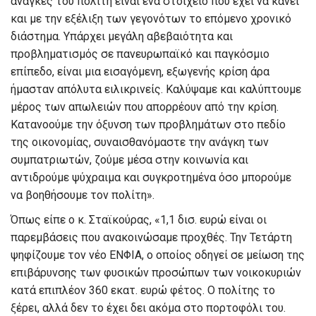
ανάγκες του πολίτη είναι ένα στοιχείο που έχει να κάνει
και με την εξέλιξη των γεγονότων το επόμενο χρονικό
διάστημα. Υπάρχει μεγάλη αβεβαιότητα και
προβληματισμός σε πανευρωπαϊκό και παγκόσμιο
επίπεδο, είναι μια εισαγόμενη, εξωγενής κρίση άρα
ήμασταν απόλυτα ειλικρινείς. Καλύψαμε και καλύπτουμε
μέρος των απωλειών που απορρέουν από την κρίση.
Κατανοούμε την όξυνση των προβλημάτων στο πεδίο
της οικονομίας, συναισθανόμαστε την ανάγκη των
συμπατριωτών, ζούμε μέσα στην κοινωνία και
αντιδρούμε ψύχραιμα και συγκροτημένα όσο μπορούμε
να βοηθήσουμε τον πολίτη».
Όπως είπε ο κ. Σταϊκούρας, «1,1 δισ. ευρώ είναι οι
παρεμβάσεις που ανακοινώσαμε προχθές. Την Τετάρτη
ψηφίζουμε τον νέο ΕΝΦΙΑ, ο οποίος οδηγεί σε μείωση της
επιβάρυνσης των φυσικών προσώπων των νοικοκυριών
κατά επιπλέον 360 εκατ. ευρώ φέτος. Ο πολίτης το
ξέρει, αλλά δεν το έχει δει ακόμα στο πορτοφόλι του.