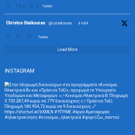
3
9
Twitter
ta
Christos Staikouras
@cstaikouras
·
6 Ιούλ
Twitter
Load More
INSTAGRAM