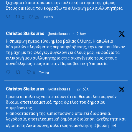
ξεχωριστό αποτύπωμα στην πολιτική ιστορία της χώρας.
Στους οικείους του εκφράζω τα ειλικρινή μου συλλυπητήρια.
2
26
Twitter
ta
Christos Staikouras
@cstaikouras
·
2 Αυγ
Η σημερινή ημέρα είναι ημέρα βαθιάς θλίψης. Η απώλεια
δύο μελών πληρώματος αεροπυρόσβεσης, την ώρα που έδιναν
τη μάχη με τις φλόγες, συγκλονίζει όλους μας. Εκφράζω τα
ειλικρινή μου συλλυπητήρια στις οικογένειές τους, στους
συναδέλφους τους και στην Πυροσβεστική Υπηρεσία.
6
Twitter
ta
Christos Staikouras
@cstaikouras
·
27 Ιούλ
Πρέπει οι πολίτες να πιστεύουν ότι οι θεσμοί λειτουργούν
δίκαια, αποτελεσματικά, προς όφελος του δημοσίου
συμφέροντος.
Η αποκατάσταση της εμπιστοσύνης απαιτεί διαφάνεια,
λογοδοσία, αποτελεσματική δημόσια διοίκηση, ανεξάρτητη και
αξιόπιστη Δικαιοσύνη, καλύτερη νομοθέτηση.
#βουλή