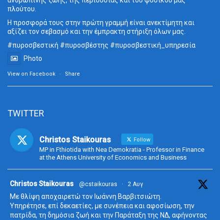
ανθρώπινης ζωής, της περιουσίας και του φυσικού μας
πλούτου.
Η προσφορά τους στην πρώτη γραμμή είναι ανεκτίμητη και
αξίζει τον σεβασμό και την έμπρακτη στήριξη όλων μας.
#πυροσβεστική
#πυροσβέστης
#πυροσβεστική_
υπηρεσία
Photo
View on Facebook
·
Share
TWITTER
Christos Staikouras
Follow
MP in Fthiotida with Nea Demokratia - Professor in Finance
at the Athens University of Economics and Business
ta
Christos Staikouras
@cstaikouras
·
2 Αυγ
Με θλίψη αποχαιρετώ τον Ιωάννη Βαρβιτσιώτη.
Υπηρέτησε, επί δεκαετίες, με συνέπεια και αφοσίωση, την
πατρίδα, τη δημόσια ζωή και την Παράταξη της ΝΔ, αφήνοντας