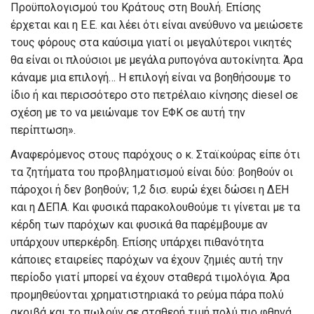
Προϋπολογισμού του Κράτους στη Βουλή. Επίσης
έρχεται και η Ε.Ε. και λέει ότι είναι ανεύθυνο να μειώσετε
τους φόρους στα καύσιμα γιατί οι μεγαλύτεροι νικητές
θα είναι οι πλούσιοι με μεγάλα ρυπογόνα αυτοκίνητα. Άρα
κάναμε μια επιλογή… Η επιλογή είναι να βοηθήσουμε το
ίδιο ή και περισσότερο στο πετρέλαιο κίνησης diesel σε
σχέση με το να μειώναμε τον ΕΦΚ σε αυτή την
περίπτωση».
Αναφερόμενος στους παρόχους ο κ. Σταϊκούρας είπε ότι
τα ζητήματα του προβληματισμού είναι δύο: βοηθούν οι
πάροχοι ή δεν βοηθούν; 1,2 δισ. ευρώ έχει δώσει η ΔΕΗ
και η ΔΕΠΑ. Και φυσικά παρακολουθούμε τι γίνεται με τα
κέρδη των παρόχων και φυσικά θα παρέμβουμε αν
υπάρχουν υπερκέρδη. Επίσης υπάρχει πιθανότητα
κάποιες εταιρείες παρόχων να έχουν ζημιές αυτή την
περίοδο γιατί μπορεί να έχουν σταθερά τιμολόγια. Άρα
προμηθεύονται χρηματιστηριακά το ρεύμα πάρα πολύ
ακριβά και το πωλούν σε σταθερή τιμή πολύ πιο φθηνά.