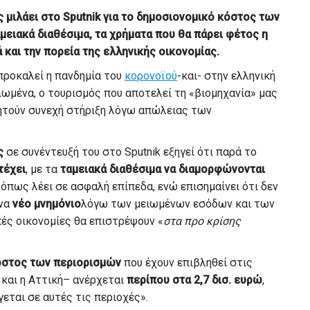
μιλάει στο Sputnik για το δημοσιονομικό κόστος των
μειακά διαθέσιμα, τα χρήματα που θα πάρει φέτος η
και την πορεία της ελληνικής οικονομίας.
προκαλεί η πανδημία του
κορονοϊού
-και- στην ελληνική
ειωμένα, ο τουρισμός που αποτελεί τη «βιομηχανία» μας
ζητούν συνεχή στήριξη λόγω απώλειας των
ς
σε συνέντευξή του στο Sputnik εξηγεί ότι παρά το
τέχει
, με τα
ταμειακά διαθέσιμα
να διαμορφώνονται
όπως λέει σε ασφαλή επίπεδα, ενώ επισημαίνει ότι δεν
ένα
νέο μνημόνιο
λόγω των μειωμένων εσόδων και των
κές οικονομίες θα επιστρέψουν «
στα προ κρίσης
κόστος των περιορισμών
που έχουν επιβληθεί στις
 και η Αττική– ανέρχεται
περίπου στα 2,7 δισ. ευρώ
,
εται σε αυτές τις περιοχές».