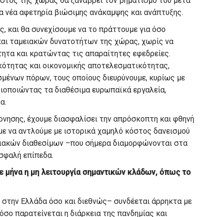
 ιστός της χώρας θα ξαναβρεί τον βηματισμό του μετά
ια νέα αφετηρία βιώσιμης ανάκαμψης και ανάπτυξης.
ς, και θα συνεχίσουμε να το πράττουμε για όσο
 και ταμειακών δυνατοτήτων της χώρας, χωρίς να
τητα και κρατώντας τις απαραίτητες εφεδρείες.
κότητας και οικονομικής αποτελεσματικότητας,
μένων πόρων, τους οποίους διευρύνουμε, κυρίως με
ξιοποιώντας τα διαθέσιμα ευρωπαϊκά εργαλεία,
α.
ρνησης, έχουμε διασφαλίσει την απρόσκοπτη και φθηνή
με να αντλούμε με ιστορικά χαμηλό κόστος δανεισμού
ιακών διαθεσίμων –που σήμερα διαμορφώνονται στα
σφαλή επίπεδα.
ε μήνα η μη λειτουργία σημαντικών κλάδων, όπως το
ο στην Ελλάδα όσο και διεθνώς– συνδέεται άρρηκτα με
 όσο παρατείνεται η διάρκεια της πανδημίας και