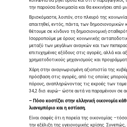
κοινωνία θα βγει όρθια και ότι ο παραγωγικός
την παρούσα δοκιμασία και θα εκκινήσει από μ
Βρισκόμαστε, λοιπόν, στο πλευρό της κοινωνία
απαιτηθεί, εντός, πάντα, των δημοσιονομικών
θέτουμε σε κίνδυνο τη δημοσιονομική σταθερό
Ισορροπούμε με όρους κοινωνικής ανταποδοτι
μεταξύ των μεγάλων αναγκών και των πεπερασ
επιτυχημένες εξόδους στις αγορές, αλλά και α
χρηματοδοτικούς μηχανισμούς και προγράμματ
Χάρη στην αναγνωρισμένη αξιοπιστία της κυβέ
πρόσβαση στις αγορές, από τις οποίες μπορού
πόρους, αναπληρώνοντας τις εκροές των ταμε
34,2 δισ. ευρώ– ώστε αυτά να παραμένουν σε α
– Πόσο κοστίζει στην ελληνική οικονομία κάθ
λιανεμπόριο και η εστίαση
;
Είναι σαφές ότι η πορεία της οικονομίας –τόσ
την εξέλιξη της υγειονομικής κρίσης. Συνεπώς,