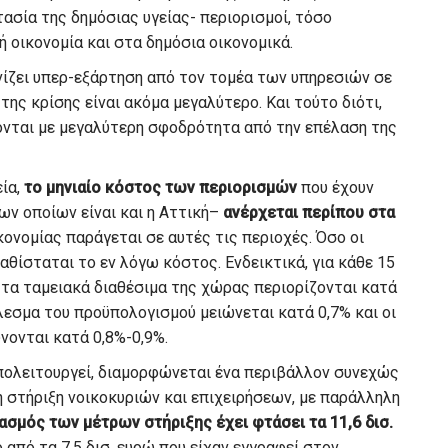
τασία της δημόσιας υγείας- περιορισμοί, τόσο
ή οικονομία και στα δημόσια οικονομικά.
νίζει υπερ-εξάρτηση από τον τομέα των υπηρεσιών σε
ης κρίσης είναι ακόμα μεγαλύτερο. Και τούτο διότι,
ονται με μεγαλύτερη σφοδρότητα από την επέλαση της
εία,
το μηνιαίο κόστος των περιορισμών
που έχουν
ων οποίων είναι και η Αττική–
ανέρχεται περίπου στα
κονομίας παράγεται σε αυτές τις περιοχές. Όσο οι
αθίσταται το εν λόγω κόστος. Ενδεικτικά, για κάθε 15
 τα ταμειακά διαθέσιμα της χώρας περιορίζονται κατά
λεσμα του προϋπολογισμού μειώνεται κατά 0,7% και οι
νονται κατά 0,8%-0,9%.
υπολειτουργεί, διαμορφώνεται ένα περιβάλλον συνεχώς
 στήριξη νοικοκυριών και επιχειρήσεων, με παράλληλη
ασμός των μέτρων στήριξης έχει φτάσει τα 11,6 δισ.
από τα 7,5 δισ. ευρώ που είχαν εγγραφεί στον