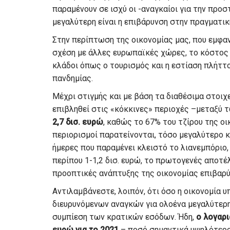
παραμένουν σε ισχύ οι -αναγκαίοι για την προσ
μεγαλύτερη είναι η επιβάρυνση στην πραγματικ
Στην περίπτωση της οικονομίας μας, που εμφα
σχέση με άλλες ευρωπαϊκές χώρες, το κόστος τ
κλάδοι όπως ο τουρισμός και η εστίαση πλήττ
πανδημίας.
Μέχρι στιγμής και με βάση τα διαθέσιμα στοιχ
επιβληθεί στις «κόκκινες» περιοχές –μεταξύ τ
2,7 δισ. ευρώ
, καθώς το 67% του τζίρου της οι
περιορισμοί παρατείνονται, τόσο μεγαλύτερο κ
ήμερες που παραμένει κλειστό το λιανεμπόριο,
περίπου 1-1,2 δισ. ευρώ, το πρωτογενές αποτέ
προοπτικές ανάπτυξης της οικονομίας επιβαρύ
Αντιλαμβάνεστε, λοιπόν, ότι όσο η οικονομία 
διευρυνόμενων αναγκών για ολοένα μεγαλύτερη
συμπίεση των κρατικών εσόδων. Ήδη,
ο λογαρι
ευρώ για το 2021
– ποσό σημαντικά υψηλότερο 