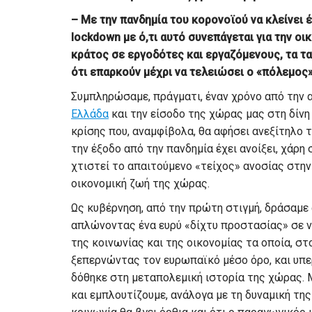
– Με την πανδημία του κορονοϊού να κλείνει 
lockdown με ό,τι αυτό συνεπάγεται για την οι
κράτος σε εργοδότες και εργαζόμενους, τα τα
ότι επαρκούν μέχρι να τελειώσει ο «πόλεμος»
Συμπληρώσαμε, πράγματι, έναν χρόνο από την
Ελλάδα
και την είσοδο της χώρας μας στη δίν
κρίσης που, αναμφίβολα, θα αφήσει ανεξίτηλο
την έξοδο από την πανδημία έχει ανοίξει, χάρη
χτιστεί το απαιτούμενο «τείχος» ανοσίας στην
οικονομική ζωή της χώρας.
Ως κυβέρνηση, από την πρώτη στιγμή, δράσαμε 
απλώνοντας ένα ευρύ «δίχτυ προστασίας» σε ν
της κοινωνίας και της οικονομίας τα οποία, στ
ξεπερνώντας τον ευρωπαϊκό μέσο όρο, και υπ
δόθηκε στη μεταπολεμική ιστορία της χώρας. 
και εμπλουτίζουμε, ανάλογα με τη δυναμική της