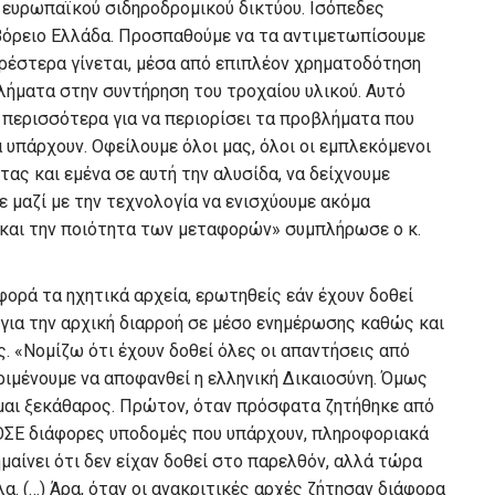
υ ευρωπαϊκού σιδηροδρομικού δικτύου. Ισόπεδες
Βόρειο Ελλάδα. Προσπαθούμε να τα αντιμετωπίσουμε
ληρέστερα γίνεται, μέσα από επιπλέον χρηματοδότηση
ήματα στην συντήρηση του τροχαίου υλικού. Αυτό
νει περισσότερα για να περιορίσει τα προβλήματα που
υπάρχουν. Οφείλουμε όλοι μας, όλοι οι εμπλεκόμενοι
ας και εμένα σε αυτή την αλυσίδα, να δείχνουμε
ε μαζί με την τεχνολογία να ενισχύουμε ακόμα
και την ποιότητα των μεταφορών» συμπλήρωσε ο κ.
φορά τα ηχητικά αρχεία, ερωτηθείς εάν έχουν δοθεί
 για την αρχική διαρροή σε μέσο ενημέρωσης καθώς και
ής. «Νομίζω ότι έχουν δοθεί όλες οι απαντήσεις από
ριμένουμε να αποφανθεί η ελληνική Δικαιοσύνη. Όμως
μαι ξεκάθαρος. Πρώτον, όταν πρόσφατα ζητήθηκε από
 ΟΣΕ διάφορες υποδομές που υπάρχουν, πληροφοριακά
μαίνει ότι δεν είχαν δοθεί στο παρελθόν, αλλά τώρα
λα. (…) Άρα, όταν οι ανακριτικές αρχές ζήτησαν διάφορα