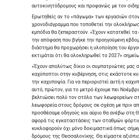
αυτοκινητόδρομους και προφανώς με τον σιδηρ
Ερωτηθείς αν το «πάγωμα» των εργασιών στον 
χρονοδιάγραμμα που τοποθετεί την ολοκλήρωση
εμπόδια θα ξεπεραστούν. «Έχουν κατατεθεί τα
την απόφαση που βγήκε την προηγούμενη εβδομά
διάστημα θα προχωρήσει η υλοποίηση του έργου,
εκτιμάται ότι θα ολοκληρωθεί το 2027» σημεί
«Έχουν απολύτως δίκιο οι συμπατριώτες μας σε
καχύποπτοι στην κυβέρνηση, στις εκάστοτε κυ
την καχυποψία. Για να περιοριστεί αυτή η καχυ
αυτό, πρώτον, για το μετρό έχουμε πει Νοέμβρι
βελτιώσει πολύ τον στόλο των λεωφορείων στ
λεωφορεία στους δρόμους σε σχέση με πριν απ
προσθέσαμε οδηγούς και αύριο θα ανέβω στη Θε
αφορά τις εγκαταστάσεις των σταθμών φόρτιση
κυκλοφορούν όχι μόνο δοκιμαστικά όπως σήμε
δρόμους της Θεσσαλονίκης. Θα είμαστε αξιόπισ