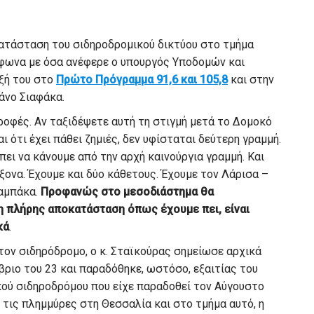
κατάσταση του σιδηροδρομικού δικτύου στο τμήμα
μφωνα με όσα ανέφερε ο υπουργός Υποδομών και
ξή του στο
Πρώτο Πρόγραμμα 91,6 και 105,8
και στην
άνο Σιαφάκα.
ροφές. Αν ταξιδέψετε αυτή τη στιγμή μετά το Δομοκό
ι ότι έχει πάθει ζημιές, δεν υφίσταται δεύτερη γραμμή.
πει να κάνουμε από την αρχή καινούργια γραμμή. Και
ξονα. Έχουμε και δύο κάθετους. Έχουμε τον Λάρισα –
λαμπάκα.
Προφανώς στο μεσοδιάστημα θα
 η πλήρης αποκατάσταση όπως έχουμε πει, είναι
κά
.
τον σιδηρόδρομο, ο κ. Σταϊκούρας σημείωσε αρχικά
ιο του 23 και παραδόθηκε, ωστόσο, εξαιτίας του
κού σιδηροδρόμου που είχε παραδοθεί τον Αύγουστο
τις πλημμύρες στη Θεσσαλία και στο τμήμα αυτό, η