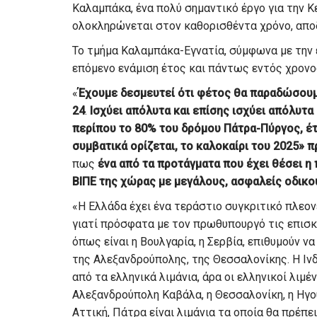
Καλαμπάκα, ένα πολύ σημαντικό έργο για την Κ
ολοκληρώνεται στον καθορισθέντα χρόνο, αποδ
Το τμήμα Καλαμπάκα-Εγνατία, σύμφωνα με την 
επόμενο ενάμιση έτος και πάντως εντός χρον
«
Έχουμε δεσμευτεί ότι φέτος θα παραδώσουμ
24
.
Ισχύει απόλυτα και επίσης ισχύει απόλυτα
περίπου το 80% του δρόμου Πάτρα-Πύργος, έ
συμβατικά ορίζεται, το καλοκαίρι του 2025» 
πως
ένα από τα προτάγματα που έχει θέσει η 
ΒΙΠΕ της χώρας με μεγάλους, ασφαλείς οδικο
«Η Ελλάδα έχει ένα τεράστιο συγκριτικό πλεον
γιατί πρόσφατα με τον πρωθυπουργό τις επισ
όπως είναι η Βουλγαρία, η Σερβία, επιθυμούν ν
της Αλεξανδρούπολης, της Θεσσαλονίκης. Η Ιν
από τα ελληνικά λιμάνια, άρα οι ελληνικοί λιμ
Αλεξανδρούπολη Καβάλα, η Θεσσαλονίκη, η Ηγου
Αττική, Πάτρα είναι λιμάνια τα οποία θα πρέπ