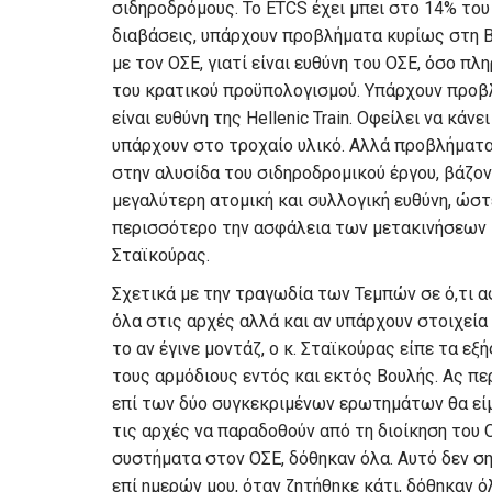
σιδηροδρόμους. Το ETCS έχει μπει στο 14% το
διαβάσεις, υπάρχουν προβλήματα κυρίως στη 
με τον ΟΣΕ, γιατί είναι ευθύνη του ΟΣΕ, όσο π
του κρατικού προϋπολογισμού. Υπάρχουν προβλ
είναι ευθύνη της Hellenic Train. Οφείλει να κά
υπάρχουν στο τροχαίο υλικό. Αλλά προβλήματα 
στην αλυσίδα του σιδηροδρομικού έργου, βάζοντ
μεγαλύτερη ατομική και συλλογική ευθύνη, ώστ
περισσότερο την ασφάλεια των μετακινήσεων 
Σταϊκούρας.
Σχετικά με την τραγωδία των Τεμπών σε ό,τι α
όλα στις αρχές αλλά και αν υπάρχουν στοιχεία
το αν έγινε μοντάζ, ο κ. Σταϊκούρας είπε τα εξ
τους αρμόδιους εντός και εκτός Βουλής. Ας πε
επί των δύο συγκεκριμένων ερωτημάτων θα εί
τις αρχές να παραδοθούν από τη διοίκηση του
συστήματα στον ΟΣΕ, δόθηκαν όλα. Αυτό δεν ση
επί ημερών μου, όταν ζητήθηκε κάτι, δόθηκαν ό