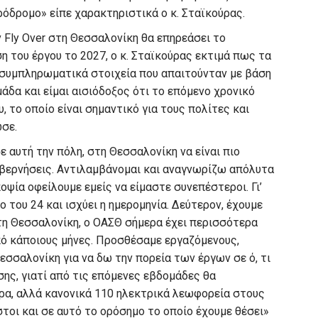
όδρομο» είπε χαρακτηριστικά ο κ. Σταϊκούρας.
Fly Over στη Θεσσαλονίκη θα επηρεάσει το
 του έργου το 2027, ο κ. Σταϊκούρας εκτιμά πως τα
 συμπληρωματικά στοιχεία που απαιτούνταν με βάση
δα και είμαι αισιόδοξος ότι το επόμενο χρονικό
 το οποίο είναι σημαντικό για τους πολίτες και
ωσε.
 αυτή την πόλη, στη Θεσσαλονίκη να είναι πιο
βερνήσεις. Αντιλαμβάνομαι και αναγνωρίζω απόλυτα
ποψία οφείλουμε εμείς να είμαστε συνεπέστεροι. Γι’
ο του 24 και ισχύει η ημερομηνία. Δεύτερον, έχουμε
η Θεσσαλονίκη, ο ΟΑΣΘ σήμερα έχει περισσότερα
ό κάποιους μήνες. Προσθέσαμε εργαζόμενους,
σσαλονίκη για να δω την πορεία των έργων σε ό, τι
ς, γιατί από τις επόμενες εβδομάδες θα
ρα, αλλά κανονικά 110 ηλεκτρικά λεωφορεία στους
τοι και σε αυτό το ορόσημο το οποίο έχουμε θέσει»