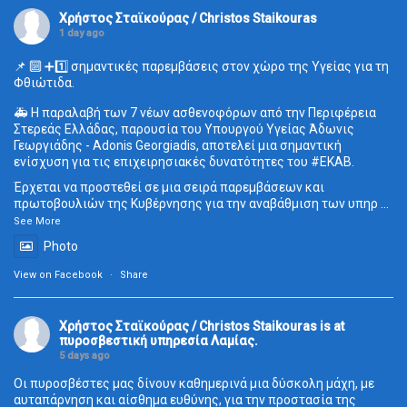
Χρήστος Σταϊκούρας / Christos Staikouras
1 day ago
📌 🔟 ➕1️⃣ σημαντικές παρεμβάσεις στον χώρο της Υγείας για τη
Φθιώτιδα.
🚑 Η παραλαβή των 7 νέων ασθενοφόρων από την Περιφέρεια
Στερεάς Ελλάδας, παρουσία του Υπουργού Υγείας Άδωνις
Γεωργιάδης - Adonis Georgiadis, αποτελεί μια σημαντική
ενίσχυση για τις επιχειρησιακές δυνατότητες του
#ΕΚΑΒ
.
Έρχεται να προστεθεί σε μια σειρά παρεμβάσεων και
πρωτοβουλιών της Κυβέρνησης για την αναβάθμιση των υπηρ
...
See More
Photo
View on Facebook
·
Share
Χρήστος Σταϊκούρας / Christos Staikouras
is at
πυροσβεστική υπηρεσία Λαμίας.
5 days ago
Οι πυροσβέστες μας δίνουν καθημερινά μια δύσκολη μάχη, με
αυταπάρνηση και αίσθημα ευθύνης, για την προστασία της