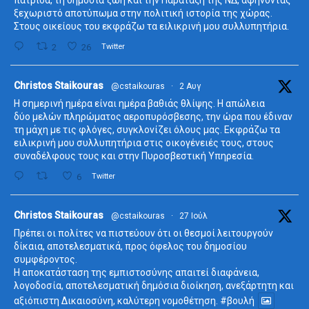
ξεχωριστό αποτύπωμα στην πολιτική ιστορία της χώρας.
Στους οικείους του εκφράζω τα ειλικρινή μου συλλυπητήρια.
2
26
Twitter
ta
Christos Staikouras
@cstaikouras
·
2 Αυγ
Η σημερινή ημέρα είναι ημέρα βαθιάς θλίψης. Η απώλεια
δύο μελών πληρώματος αεροπυρόσβεσης, την ώρα που έδιναν
τη μάχη με τις φλόγες, συγκλονίζει όλους μας. Εκφράζω τα
ειλικρινή μου συλλυπητήρια στις οικογένειές τους, στους
συναδέλφους τους και στην Πυροσβεστική Υπηρεσία.
6
Twitter
ta
Christos Staikouras
@cstaikouras
·
27 Ιούλ
Πρέπει οι πολίτες να πιστεύουν ότι οι θεσμοί λειτουργούν
δίκαια, αποτελεσματικά, προς όφελος του δημοσίου
συμφέροντος.
Η αποκατάσταση της εμπιστοσύνης απαιτεί διαφάνεια,
λογοδοσία, αποτελεσματική δημόσια διοίκηση, ανεξάρτητη και
αξιόπιστη Δικαιοσύνη, καλύτερη νομοθέτηση.
#βουλή