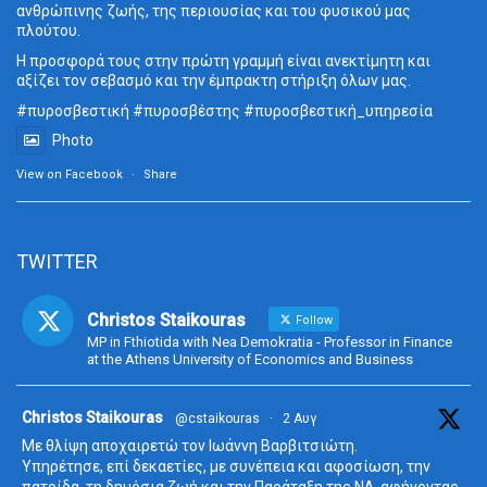
ανθρώπινης ζωής, της περιουσίας και του φυσικού μας
πλούτου.
Η προσφορά τους στην πρώτη γραμμή είναι ανεκτίμητη και
αξίζει τον σεβασμό και την έμπρακτη στήριξη όλων μας.
#πυροσβεστική
#πυροσβέστης
#πυροσβεστική_
υπηρεσία
Photo
View on Facebook
·
Share
TWITTER
Christos Staikouras
Follow
MP in Fthiotida with Nea Demokratia - Professor in Finance
at the Athens University of Economics and Business
ta
Christos Staikouras
@cstaikouras
·
2 Αυγ
Με θλίψη αποχαιρετώ τον Ιωάννη Βαρβιτσιώτη.
Υπηρέτησε, επί δεκαετίες, με συνέπεια και αφοσίωση, την
πατρίδα, τη δημόσια ζωή και την Παράταξη της ΝΔ, αφήνοντας