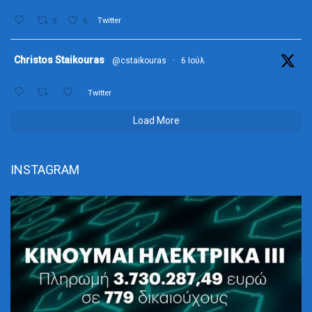
3
9
Twitter
ta
Christos Staikouras
@cstaikouras
·
6 Ιούλ
Twitter
Load More
INSTAGRAM