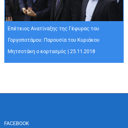
Επέτειος Ανατίναξης της Γέφυρας του
Γοργοποτάμου: Παρουσία του Κυριάκου
Μητσοτάκη ο εορτασμός | 25.11.2018
FACEBOOK