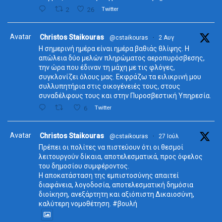
2
26
Twitter
Avatar
Christos Staikouras
@cstaikouras
·
2 Αυγ
Η σημερινή ημέρα είναι ημέρα βαθιάς θλίψης. Η
απώλεια δύο μελών πληρώματος αεροπυρόσβεσης,
την ώρα που έδιναν τη μάχη με τις φλόγες,
συγκλονίζει όλους μας. Εκφράζω τα ειλικρινή μου
συλλυπητήρια στις οικογένειές τους, στους
συναδέλφους τους και στην Πυροσβεστική Υπηρεσία.
6
Twitter
Avatar
Christos Staikouras
@cstaikouras
·
27 Ιούλ
Πρέπει οι πολίτες να πιστεύουν ότι οι θεσμοί
λειτουργούν δίκαια, αποτελεσματικά, προς όφελος
του δημοσίου συμφέροντος.
Η αποκατάσταση της εμπιστοσύνης απαιτεί
διαφάνεια, λογοδοσία, αποτελεσματική δημόσια
διοίκηση, ανεξάρτητη και αξιόπιστη Δικαιοσύνη,
καλύτερη νομοθέτηση. #βουλή