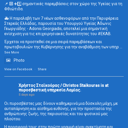
📌 🔟 ➕1️⃣ σημαντικές παρεμβάσεις στον χώρο της Υγείας για τη
Φθιώτιδα.
🚑 Η παραλαβή των 7 νέων ασθενοφόρων από την Περιφέρεια
Στερεάς Ελλάδας, παρουσία του Υπουργού Υγείας Άδωνις
Γεωργιάδης - Adonis Georgiadis, αποτελεί μια σημαντική
ενίσχυση για τις επιχειρησιακές δυνατότητες του
#ΕΚΑΒ
.
Έρχεται να προστεθεί σε μια σειρά παρεμβάσεων και
πρωτοβουλιών της Κυβέρνησης για την αναβάθμιση των υπηρ
...
See More
Photo
View on Facebook
·
Share
Χρήστος Σταϊκούρας / Christos Staikouras
is at
πυροσβεστική υπηρεσία Λαμίας.
5 days ago
Οι πυροσβέστες μας δίνουν καθημερινά μια δύσκολη μάχη, με
αυταπάρνηση και αίσθημα ευθύνης, για την προστασία της
ανθρώπινης ζωής, της περιουσίας και του φυσικού μας
πλούτου.
Η προσφορά τους στην πρώτη γραμμή είναι ανεκτίμητη και