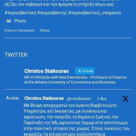
αξίζει τον σεβασμό και την έμπρακτη στήριξη όλων μας.
#πυροσβεστική
#πυροσβέστης
#πυροσβεστική_
υπηρεσία
Photo
View on Facebook
·
Share
TWITTER
Christos Staikouras
Follow
MP in Fthiotida with Nea Demokratia - Professor in Finance
at the Athens University of Economics and Business
Avatar
Christos Staikouras
@cstaikouras
·
2 Αυγ
Με θλίψη αποχαιρετώ τον Ιωάννη Βαρβιτσιώτη.
Υπηρέτησε, επί δεκαετίες, με συνέπεια και
αφοσίωση, την πατρίδα, τη δημόσια ζωή και την
Παράταξη της ΝΔ, αφήνοντας ξεχωριστό αποτύπωμα
στην πολιτική ιστορία της χώρας. Στους οικείους του
εκφράζω τα ειλικρινή μου συλλυπητήρια.