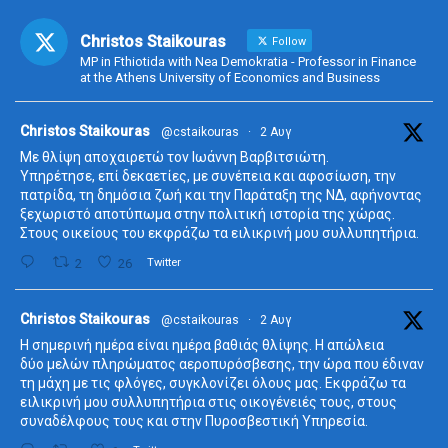
Christos Staikouras
Follow
MP in Fthiotida with Nea Demokratia - Professor in Finance
at the Athens University of Economics and Business
ta
Christos Staikouras
@cstaikouras
·
2 Αυγ
Με θλίψη αποχαιρετώ τον Ιωάννη Βαρβιτσιώτη.
Υπηρέτησε, επί δεκαετίες, με συνέπεια και αφοσίωση, την
πατρίδα, τη δημόσια ζωή και την Παράταξη της ΝΔ, αφήνοντας
ξεχωριστό αποτύπωμα στην πολιτική ιστορία της χώρας.
Στους οικείους του εκφράζω τα ειλικρινή μου συλλυπητήρια.
2
26
Twitter
ta
Christos Staikouras
@cstaikouras
·
2 Αυγ
Η σημερινή ημέρα είναι ημέρα βαθιάς θλίψης. Η απώλεια
δύο μελών πληρώματος αεροπυρόσβεσης, την ώρα που έδιναν
τη μάχη με τις φλόγες, συγκλονίζει όλους μας. Εκφράζω τα
ειλικρινή μου συλλυπητήρια στις οικογένειές τους, στους
συναδέλφους τους και στην Πυροσβεστική Υπηρεσία.