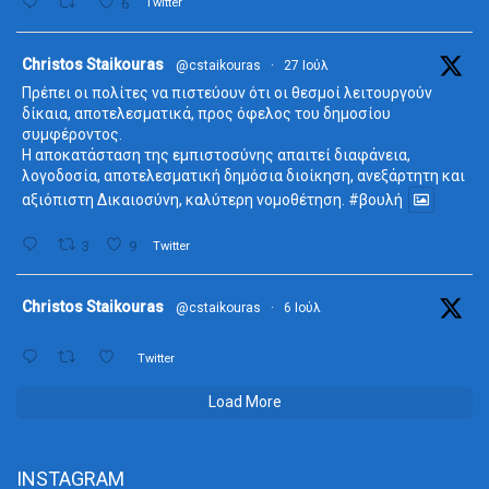
6
Twitter
ta
Christos Staikouras
@cstaikouras
·
27 Ιούλ
Πρέπει οι πολίτες να πιστεύουν ότι οι θεσμοί λειτουργούν
δίκαια, αποτελεσματικά, προς όφελος του δημοσίου
συμφέροντος.
Η αποκατάσταση της εμπιστοσύνης απαιτεί διαφάνεια,
λογοδοσία, αποτελεσματική δημόσια διοίκηση, ανεξάρτητη και
αξιόπιστη Δικαιοσύνη, καλύτερη νομοθέτηση.
#βουλή
3
9
Twitter
ta
Christos Staikouras
@cstaikouras
·
6 Ιούλ
Twitter
Load More
INSTAGRAM