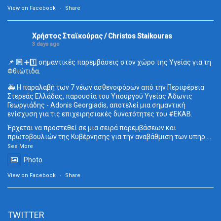
View on Facebook
·
Share
Χρήστος Σταϊκούρας / Christos Staikouras
3 days ago
📌 🔟 ➕1️⃣ σημαντικές παρεμβάσεις στον χώρο της Υγείας για τη
Φθιώτιδα.
🚑 Η παραλαβή των 7 νέων ασθενοφόρων από την Περιφέρεια
Στερεάς Ελλάδας, παρουσία του Υπουργού Υγείας Άδωνις
Γεωργιάδης - Adonis Georgiadis, αποτελεί μια σημαντική
ενίσχυση για τις επιχειρησιακές δυνατότητες του
#ΕΚΑΒ
.
Έρχεται να προστεθεί σε μια σειρά παρεμβάσεων και
πρωτοβουλιών της Κυβέρνησης για την αναβάθμιση των υπηρ
...
See More
Photo
View on Facebook
·
Share
TWITTER