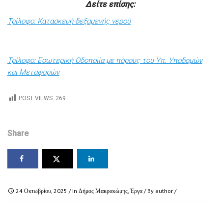
Δείτε επίσης:
Τρίλοφο: Κατασκευή δεξαμενής νερού
Τρίλοφο: Εσωτερική Οδοποιία με πόρους του Υπ. Υποδομών
και Μεταφορών
POST VIEWS:
269
Share
24 Οκτωβρίου, 2025
/ In
Δήμος Μακρακώμης
,
Έργα
/ By
author
/