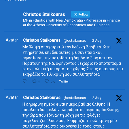
Christos Staikouras
Follow
MP in Fthiotida with Nea Demokratia - Professor in Finance
at the Athens University of Economics and Business
Avatar
Christos Staikouras
@cstaikouras
·
2 Αυγ
Με θλίψη αποχαιρετώ τον Ιωάννη Βαρβιτσιώτη.
Υπηρέτησε, επί δεκαετίες, με συνέπεια και
αφοσίωση, την πατρίδα, τη δημόσια ζωή και την
Παράταξη της ΝΔ, αφήνοντας ξεχωριστό αποτύπωμα
στην πολιτική ιστορία της χώρας. Στους οικείους του
εκφράζω τα ειλικρινή μου συλλυπητήρια.
2
26
Twitter
Avatar
Christos Staikouras
@cstaikouras
·
2 Αυγ
Η σημερινή ημέρα είναι ημέρα βαθιάς θλίψης. Η
απώλεια δύο μελών πληρώματος αεροπυρόσβεσης,
την ώρα που έδιναν τη μάχη με τις φλόγες,
συγκλονίζει όλους μας. Εκφράζω τα ειλικρινή μου
συλλυπητήρια στις οικογένειές τους, στους