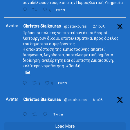
συναδέλφους τους και στην Πυροσβεστική Υπηρεσία.
6
Twitter
Avatar
Christos Staikouras
@cstaikouras
·
27 Ιούλ
Πρέπει οι πολίτες να πιστεύουν ότι οι θεσμοί
λειτουργούν δίκαια, αποτελεσματικά, προς όφελος
του δημοσίου συμφέροντος.
Η αποκατάσταση της εμπιστοσύνης απαιτεί
διαφάνεια, λογοδοσία, αποτελεσματική δημόσια
διοίκηση, ανεξάρτητη και αξιόπιστη Δικαιοσύνη,
καλύτερη νομοθέτηση. #βουλή
3
9
Twitter
Avatar
Christos Staikouras
@cstaikouras
·
6 Ιούλ
Twitter
Load More