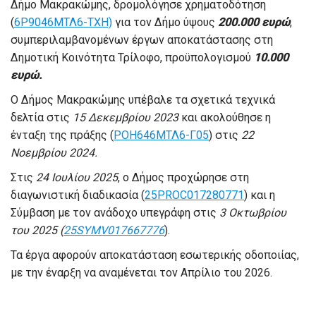
Δήμο Μακρακώμης, δρομολόγησε χρηματοδότηση
(
6Ρ9046ΜΤΛ6-ΤΧΗ)
για τον Δήμο ύψους
200.000 ευρώ
,
συμπεριλαμβανομένων έργων αποκατάστασης στη
Δημοτική Κοινότητα Τρίλοφο, προϋπολογισμού
10.000
ευρώ.
Ο Δήμος Μακρακώμης υπέβαλε τα σχετικά τεχνικά
δελτία στις
15 Δεκεμβρίου 2023
και ακολούθησε η
ένταξη της πράξης (
ΡΟΗ646ΜΤΛ6-Γ05
) στις
22
Νοεμβρίου 2024.
Στις
24 Ιουλίου 2025
, ο Δήμος προχώρησε στη
διαγωνιστική διαδικασία (
25PROC017280771
) και η
Σύμβαση με τον ανάδοχο υπεγράφη στις
3 Οκτωβρίου
του 2025 (
25SYMV017667776
).
Τα έργα αφορούν αποκατάσταση εσωτερικής οδοποιίας,
με την έναρξη να αναμένεται τον Απρίλιο του 2026.