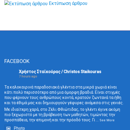
Εκτύπωση άρθρου
FACEBOOK
Χρήστος Σταϊκούρας / Christos Staikouras
7 hours ago
Τα καλοκαιρινά παραδοσιακά γλέντια στα μικρά χωριά είναι
κάτι πολύ περισσότερο από μια όμορφη βραδιά. Είναι στιγμές
που φέρνουν τους ανθρώπους κοντά, κρατούν ζωντανά τα ήθη
και τα έθιμά μας και δημιουργούν γέφυρες ανάμεσα στις γενιές.
Με ιδιαίτερη χαρά, στο Ζέλι Φθιώτιδας, το γλέντι έγινε ακόμη
πιο ξεχωριστό με τη βράβευση των μαθητών, τιμώντας την
προσπάθεια, την επιμονή και την πρόοδό τους. Γι
...
See More
Photo