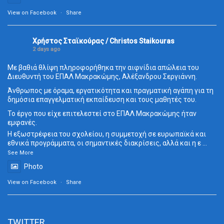
View on Facebook
·
Share
Χρήστος Σταϊκούρας / Christos Staikouras
2 days ago
Με βαθιά θλίψη πληροφορήθηκα την αιφνίδια απώλεια του
Διευθυντή του ΕΠΑΛ Μακρακώμης, Αλέξανδρου Σεργιάννη.
Άνθρωπος με όραμα, εργατικότητα και πραγματική αγάπη για τη
δημόσια επαγγελματική εκπαίδευση και τους μαθητές του.
Το έργο που είχε επιτελεστεί στο ΕΠΑΛ Μακρακώμης ήταν
εμφανές.
Η εξωστρέφεια του σχολείου, η συμμετοχή σε ευρωπαϊκά και
εθνικά προγράμματα, οι σημαντικές διακρίσεις, αλλά και η ε
...
See More
Photo
View on Facebook
·
Share
TWITTER