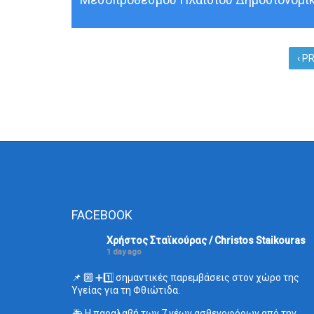
‹ P
FACEBOOK
Χρήστος Σταϊκούρας / Christos Staikouras
1 day ago
📌 🔟 ➕1️⃣ σημαντικές παρεμβάσεις στον χώρο της
Υγείας για τη Φθιώτιδα.
🚑 Η παραλαβή των 7 νέων ασθενοφόρων από την