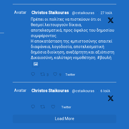
Avatar
Christos Staikouras
@cstaikouras
·
27 Ιούλ
Πρέπει οι πολίτες να πιστεύουν ότι οι
θεσμοί λειτουργούν δίκαια,
αποτελεσματικά, προς όφελος του δημοσίου
συμφέροντος.
Η αποκατάσταση της εμπιστοσύνης απαιτεί
διαφάνεια, λογοδοσία, αποτελεσματική
δημόσια διοίκηση, ανεξάρτητη και αξιόπιστη
Δικαιοσύνη, καλύτερη νομοθέτηση. #βουλή
3
9
Twitter
Avatar
Christos Staikouras
@cstaikouras
·
6 Ιούλ
Twitter
Load More