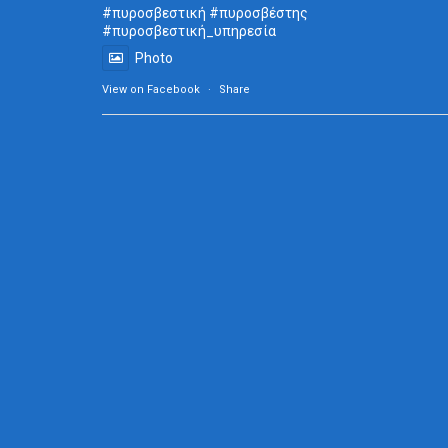
#πυροσβεστική
#πυροσβέστης
#πυροσβεστική_
υπηρεσία
Photo
View on Facebook
·
Share