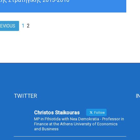
1
2
REVIOUS
TWITTER
I
Christos Staikouras
Follow
MP in Fthiotida with Nea Demokratia - Professor in
Finance at the Athens University of Economics
and Business