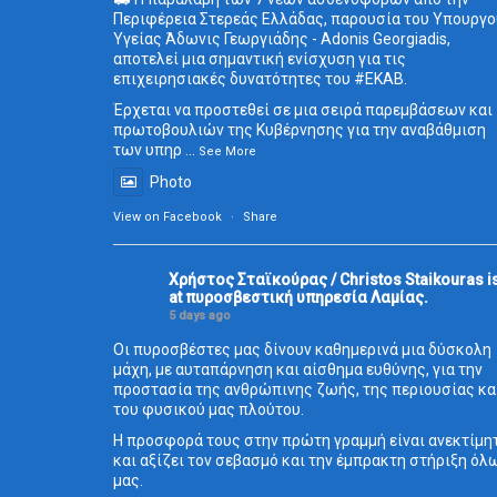
Περιφέρεια Στερεάς Ελλάδας, παρουσία του Υπουργο
Υγείας Άδωνις Γεωργιάδης - Adonis Georgiadis,
αποτελεί μια σημαντική ενίσχυση για τις
επιχειρησιακές δυνατότητες του
#ΕΚΑΒ
.
Έρχεται να προστεθεί σε μια σειρά παρεμβάσεων και
πρωτοβουλιών της Κυβέρνησης για την αναβάθμιση
των υπηρ
...
See More
Photo
View on Facebook
·
Share
Χρήστος Σταϊκούρας / Christos Staikouras
i
at πυροσβεστική υπηρεσία Λαμίας.
5 days ago
Οι πυροσβέστες μας δίνουν καθημερινά μια δύσκολη
μάχη, με αυταπάρνηση και αίσθημα ευθύνης, για την
προστασία της ανθρώπινης ζωής, της περιουσίας κα
του φυσικού μας πλούτου.
Η προσφορά τους στην πρώτη γραμμή είναι ανεκτίμη
και αξίζει τον σεβασμό και την έμπρακτη στήριξη όλ
μας.