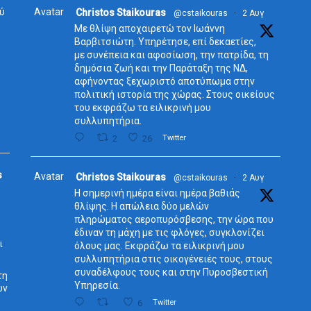
ύ
Avatar
Christos Staikouras
@cstaikouras
·
2 Αυγ
Με θλίψη αποχαιρετώ τον Ιωάννη
Βαρβιτσιώτη. Υπηρέτησε, επί δεκαετίες,
με συνέπεια και αφοσίωση, την πατρίδα, τη
δημόσια ζωή και την Παράταξη της ΝΔ,
αφήνοντας ξεχωριστό αποτύπωμα στην
πολιτική ιστορία της χώρας. Στους οικείους
του εκφράζω τα ειλικρινή μου
συλλυπητήρια.
2
26
Twitter
s
Avatar
Christos Staikouras
@cstaikouras
·
2 Αυγ
Η σημερινή ημέρα είναι ημέρα βαθιάς
θλίψης. Η απώλεια δύο μελών
πληρώματος αεροπυρόσβεσης, την ώρα που
έδιναν τη μάχη με τις φλόγες, συγκλονίζει
ι
όλους μας. Εκφράζω τα ειλικρινή μου
συλλυπητήρια στις οικογένειές τους, στους
συναδέλφους τους και στην Πυροσβεστική
τη
Υπηρεσία.
ων
6
Twitter