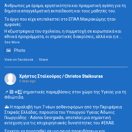
Άνθρωπος με όραμα, εργατικότητα και πραγματική αγάπη για τη
δημόσια επαγγελματική εκπαίδευση και τους μαθητές του.
Το έργο που είχε επιτελεστεί στο ΕΠΑΛ Μακρακώμης ήταν
εμφανές.
Η εξωστρέφεια του σχολείου, η συμμετοχή σε ευρωπαϊκά και
εθνικά προγράμματα, οι σημαντικές διακρίσεις, αλλά και η ε
...
See More
Photo
View on Facebook
·
Share
Χρήστος Σταϊκούρας / Christos Staikouras
3 days ago
📌 🔟 ➕1️⃣ σημαντικές παρεμβάσεις στον χώρο της Υγείας για τη
Φθιώτιδα.
🚑 Η παραλαβή των 7 νέων ασθενοφόρων από την Περιφέρεια
Στερεάς Ελλάδας, παρουσία του Υπουργού Υγείας Άδωνις
Γεωργιάδης - Adonis Georgiadis, αποτελεί μια σημαντική
ενίσχυση για τις επιχειρησιακές δυνατότητες του
#ΕΚΑΒ
.
Έρχεται να προστεθεί σε μια σειρά παρεμβάσεων και