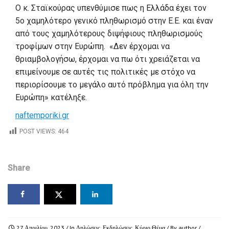
Ο κ. Σταϊκούρας υπενθύμισε πως η Ελλάδα έχει τον
5ο χαμηλότερο γενικό πληθωρισμό στην Ε.Ε. και έναν
από τους χαμηλότερους διψήφιους πληθωρισμούς
τροφίμων στην Ευρώπη. «Δεν έρχομαι να
θριαμβολογήσω, έρχομαι να πω ότι χρειάζεται να
επιμείνουμε σε αυτές τις πολιτικές με στόχο να
περιορίσουμε το μεγάλο αυτό πρόβλημα για όλη την
Ευρώπη» κατέληξε.
naftemporiki.gr
POST VIEWS:
464
Share
27 Απριλίου, 2023
/ In
Δηλώσεις
,
Εκδηλώσεις
,
Κύριο Θέμα
/ By
author
/