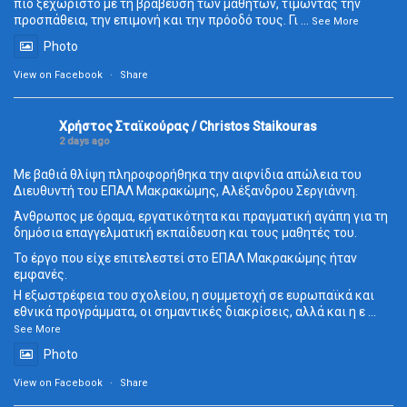
πιο ξεχωριστό με τη βράβευση των μαθητών, τιμώντας την
προσπάθεια, την επιμονή και την πρόοδό τους. Γι
...
See More
Photo
View on Facebook
·
Share
Χρήστος Σταϊκούρας / Christos Staikouras
2 days ago
Με βαθιά θλίψη πληροφορήθηκα την αιφνίδια απώλεια του
Διευθυντή του ΕΠΑΛ Μακρακώμης, Αλέξανδρου Σεργιάννη.
Άνθρωπος με όραμα, εργατικότητα και πραγματική αγάπη για τη
δημόσια επαγγελματική εκπαίδευση και τους μαθητές του.
Το έργο που είχε επιτελεστεί στο ΕΠΑΛ Μακρακώμης ήταν
εμφανές.
Η εξωστρέφεια του σχολείου, η συμμετοχή σε ευρωπαϊκά και
εθνικά προγράμματα, οι σημαντικές διακρίσεις, αλλά και η ε
...
See More
Photo
View on Facebook
·
Share