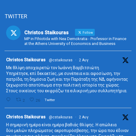
TWITTER
Christos Staikouras
Follow
MP in Fthiotida with Nea Demokratia - Professor in Finance
at the Athens University of Economics and Business
ta
Christos Staikouras
@cstaikouras
·
2 Αυγ
Με θλίψη αποχαιρετώ τον Ιωάννη Βαρβιτσιώτη.
Υπηρέτησε, επί δεκαετίες, με συνέπεια και αφοσίωση, την
πατρίδα, τη δημόσια ζωή και την Παράταξη της ΝΔ, αφήνοντας
ξεχωριστό αποτύπωμα στην πολιτική ιστορία της χώρας.
Στους οικείους του εκφράζω τα ειλικρινή μου συλλυπητήρια.
2
26
Twitter
ta
Christos Staikouras
@cstaikouras
·
2 Αυγ
Η σημερινή ημέρα είναι ημέρα βαθιάς θλίψης. Η απώλεια
δύο μελών πληρώματος αεροπυρόσβεσης, την ώρα που έδιναν