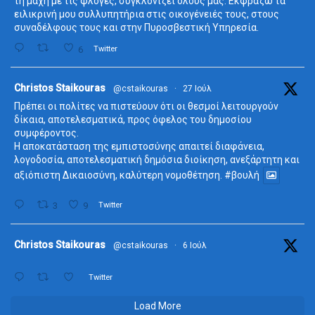
τη μάχη με τις φλόγες, συγκλονίζει όλους μας. Εκφράζω τα
ειλικρινή μου συλλυπητήρια στις οικογένειές τους, στους
συναδέλφους τους και στην Πυροσβεστική Υπηρεσία.
6
Twitter
ta
Christos Staikouras
@cstaikouras
·
27 Ιούλ
Πρέπει οι πολίτες να πιστεύουν ότι οι θεσμοί λειτουργούν
δίκαια, αποτελεσματικά, προς όφελος του δημοσίου
συμφέροντος.
Η αποκατάσταση της εμπιστοσύνης απαιτεί διαφάνεια,
λογοδοσία, αποτελεσματική δημόσια διοίκηση, ανεξάρτητη και
αξιόπιστη Δικαιοσύνη, καλύτερη νομοθέτηση.
#βουλή
3
9
Twitter
ta
Christos Staikouras
@cstaikouras
·
6 Ιούλ
Twitter
Load More