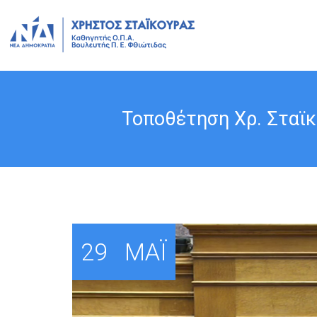
Τοποθέτηση Χρ. Σταϊκ
29
ΜΆΙ