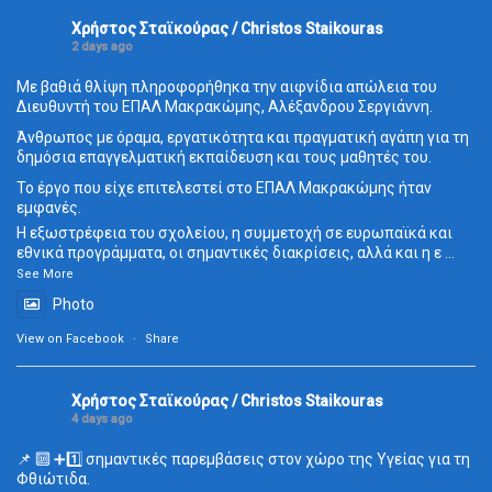
Χρήστος Σταϊκούρας / Christos Staikouras
2 days ago
Με βαθιά θλίψη πληροφορήθηκα την αιφνίδια απώλεια του
Διευθυντή του ΕΠΑΛ Μακρακώμης, Αλέξανδρου Σεργιάννη.
Άνθρωπος με όραμα, εργατικότητα και πραγματική αγάπη για τη
δημόσια επαγγελματική εκπαίδευση και τους μαθητές του.
Το έργο που είχε επιτελεστεί στο ΕΠΑΛ Μακρακώμης ήταν
εμφανές.
Η εξωστρέφεια του σχολείου, η συμμετοχή σε ευρωπαϊκά και
εθνικά προγράμματα, οι σημαντικές διακρίσεις, αλλά και η ε
...
See More
Photo
View on Facebook
·
Share
Χρήστος Σταϊκούρας / Christos Staikouras
4 days ago
📌 🔟 ➕1️⃣ σημαντικές παρεμβάσεις στον χώρο της Υγείας για τη
Φθιώτιδα.