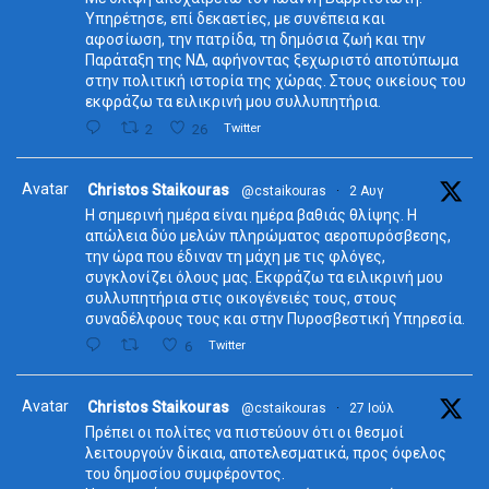
Υπηρέτησε, επί δεκαετίες, με συνέπεια και
αφοσίωση, την πατρίδα, τη δημόσια ζωή και την
Παράταξη της ΝΔ, αφήνοντας ξεχωριστό αποτύπωμα
στην πολιτική ιστορία της χώρας. Στους οικείους του
εκφράζω τα ειλικρινή μου συλλυπητήρια.
2
26
Twitter
Avatar
Christos Staikouras
@cstaikouras
·
2 Αυγ
Η σημερινή ημέρα είναι ημέρα βαθιάς θλίψης. Η
απώλεια δύο μελών πληρώματος αεροπυρόσβεσης,
την ώρα που έδιναν τη μάχη με τις φλόγες,
συγκλονίζει όλους μας. Εκφράζω τα ειλικρινή μου
συλλυπητήρια στις οικογένειές τους, στους
συναδέλφους τους και στην Πυροσβεστική Υπηρεσία.
6
Twitter
Avatar
Christos Staikouras
@cstaikouras
·
27 Ιούλ
Πρέπει οι πολίτες να πιστεύουν ότι οι θεσμοί
λειτουργούν δίκαια, αποτελεσματικά, προς όφελος
του δημοσίου συμφέροντος.