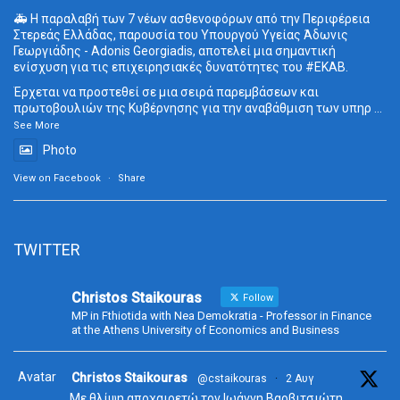
🚑 Η παραλαβή των 7 νέων ασθενοφόρων από την Περιφέρεια
Στερεάς Ελλάδας, παρουσία του Υπουργού Υγείας Άδωνις
Γεωργιάδης - Adonis Georgiadis, αποτελεί μια σημαντική
ενίσχυση για τις επιχειρησιακές δυνατότητες του
#ΕΚΑΒ
.
Έρχεται να προστεθεί σε μια σειρά παρεμβάσεων και
πρωτοβουλιών της Κυβέρνησης για την αναβάθμιση των υπηρ
...
See More
Photo
View on Facebook
·
Share
TWITTER
Christos Staikouras
Follow
MP in Fthiotida with Nea Demokratia - Professor in Finance
at the Athens University of Economics and Business
Avatar
Christos Staikouras
@cstaikouras
·
2 Αυγ
Με θλίψη αποχαιρετώ τον Ιωάννη Βαρβιτσιώτη.