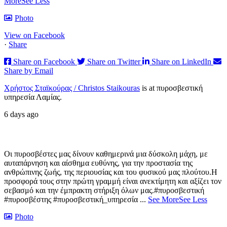
More
See Less
Photo
View on Facebook
·
Share
Share on Facebook
Share on Twitter
Share on LinkedIn
Share by Email
Χρήστος Σταϊκούρας / Christos Staikouras
is at πυροσβεστική
υπηρεσία Λαμίας.
6 days ago
Οι πυροσβέστες μας δίνουν καθημερινά μια δύσκολη μάχη, με
αυταπάρνηση και αίσθημα ευθύνης, για την προστασία της
ανθρώπινης ζωής, της περιουσίας και του φυσικού μας πλούτου.
Η
προσφορά τους στην πρώτη γραμμή είναι ανεκτίμητη και αξίζει τον
σεβασμό και την έμπρακτη στήριξη όλων μας.
#πυροσβεστική
#πυροσβέστης #πυροσβεστική_υπηρεσία
...
See More
See Less
Photo