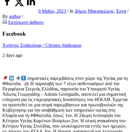
9 Μαΐου, 2023
/ In
Δήμος Μακρακώμης
,
Έργα
/
By
author
/
Εκτύπωση άρθρου
Facebook
Χρήστος Σταϊκούρας / Christos Staikouras
2 days ago
σημαντικές παρεμβάσεις στον χώρο της Υγείας για τη
Φθιώτιδα.
Η παραλαβή των 7 νέων ασθενοφόρων από την
Περιφέρεια Στερεάς Ελλάδας, παρουσία του Υπουργού Υγείας
Άδωνις Γεωργιάδης - Adonis Georgiadis, αποτελεί μια σημαντική
ενίσχυση για τις επιχειρησιακές δυνατότητες του #ΕΚΑΒ.
Έρχεται
να προστεθεί σε μια σειρά παρεμβάσεων και πρωτοβουλιών της
Κυβέρνησης για την αναβάθμιση των υπηρεσιών υγείας στη
#Λαμία και τη #Φθιώτιδα, όπως:
1ον. Η 24ωρη λειτουργία του
Κέντρου Υγείας Καμένων Βούρλων.
2ον. Η ολική ανακαίνιση του
Κέντρου Υγείας Στυλίδας, που ολοκληρώνεται εντός των ημερών,
με πόρους του #ΤΑΑ.
3ον. Η ίδρυση, κατασκευή και λειτουργία