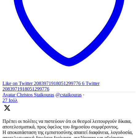
Like on Twitter 2083971918051299776
6
Twitter
2083971918051299776
Avatar
Christos Staikouras
@cstaikouras
·
27 Ιούλ
Πρέπει οι πολίτες να πιστεύουν ότι οι θεσμοί λειτουργούν δίκαια,
αποτελεσματικά, προς όφελος του δημοσίου συμφέροντος.
Η αποκατάσταση της εμπιστοσύνης απαιτεί διαφάνεια, λογοδοσία,
αποτελεσματική δημόσια διοίκηση, ανεξάρτητη και αξιόπιστη