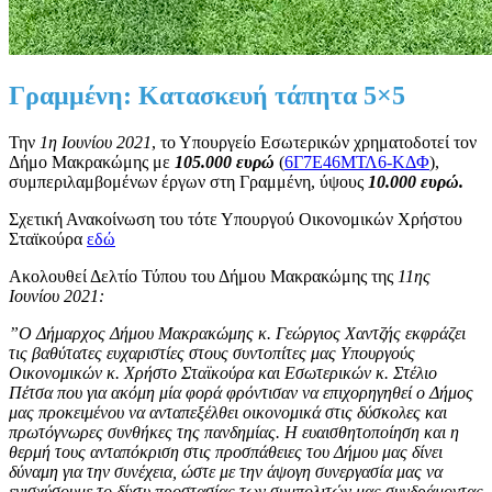
Γραμμένη: Κατασκευή τάπητα 5×5
Την
1η Ιουνίου 2021
, το Υπουργείο Εσωτερικών χρηματοδοτεί τον
Δήμο Μακρακώμης με
105.000 ευρώ
(
6Γ7Ε46ΜΤΛ6-ΚΔΦ
),
συμπεριλαμβομένων έργων στη Γραμμένη, ύψους
1
0.000 ευρώ.
Σχετική Ανακοίνωση του τότε Υπουργού Οικονομικών Χρήστου
Σταϊκούρα
εδώ
Ακολουθεί Δελτίο Τύπου του Δήμου Μακρακώμης της
11ης
Ιουνίου 2021:
”Ο Δήμαρχος Δήμου Μακρακώμης κ. Γεώργιος Χαντζής εκφράζει
τις βαθύτατες ευχαριστίες στους συντοπίτες μας Υπουργούς
Οικονομικών κ. Χρήστο Σταϊκούρα και Εσωτερικών κ. Στέλιο
Πέτσα που για ακόμη μία φορά φρόντισαν να επιχορηγηθεί ο Δήμος
μας προκειμένου να ανταπεξέλθει οικονομικά στις δύσκολες και
πρωτόγνωρες συνθήκες της πανδημίας. Η ευαισθητοποίηση και η
θερμή τους ανταπόκριση στις προσπάθειες του Δήμου μας δίνει
δύναμη για την συνέχεια, ώστε με την άψογη συνεργασία μας να
ενισχύσουμε το δίχτυ προστασίας των συμπολιτών μας συνδράμοντας