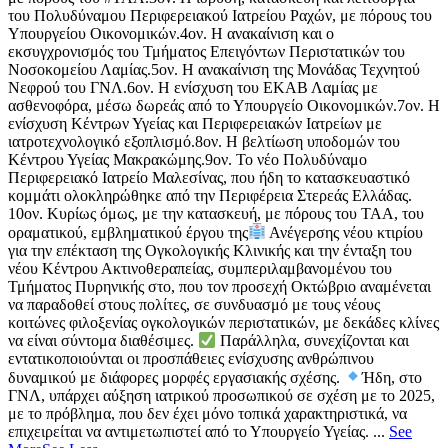
του Πολυδύναμου Περιφερειακού Ιατρείου Ραχών, με πόρους του
Υπουργείου Οικονομικών.
4ον. Η ανακαίνιση και ο
εκσυγχρονισμός του Τμήματος Επειγόντων Περιστατικών του
Νοσοκομείου Λαμίας.
5ον. Η ανακαίνιση της Μονάδας Τεχνητού
Νεφρού του ΓΝΛ.
6ον. Η ενίσχυση του ΕΚΑΒ Λαμίας με
ασθενοφόρα, μέσω δωρεάς από το Υπουργείο Οικονομικών.
7ον. Η
ενίσχυση Κέντρων Υγείας και Περιφερειακών Ιατρείων με
ιατροτεχνολογικό εξοπλισμό.
8ον. Η βελτίωση υποδομών του
Κέντρου Υγείας Μακρακώμης.
9ον. Το νέο Πολυδύναμο
Περιφερειακό Ιατρείο Μαλεσίνας, που ήδη το κατασκευαστικό
κομμάτι ολοκληρώθηκε από την Περιφέρεια Στερεάς Ελλάδας.
10ον. Κυρίως όμως, με την κατασκευή, με πόρους του ΤΑΑ, του
οραματικού, εμβληματικού έργου της
Ανέγερσης νέου κτιρίου
για την επέκταση της Ογκολογικής Κλινικής και την ένταξη του
νέου Κέντρου Ακτινοθεραπείας, συμπεριλαμβανομένου του
Τμήματος Πυρηνικής στο, που τον προσεχή Οκτώβριο αναμένεται
να παραδοθεί στους πολίτες, σε συνδυασμό με τους νέους
κοιτώνες φιλοξενίας ογκολογικών περιστατικών, με δεκάδες κλίνες
να είναι σύντομα διαθέσιμες.
Παράλληλα, συνεχίζονται και
εντατικοποιούνται οι προσπάθειες ενίσχυσης ανθρώπινου
δυναμικού με διάφορες μορφές εργασιακής σχέσης.
Ήδη, στο
ΓΝΛ, υπάρχει αύξηση ιατρικού προσωπικού σε σχέση με το 2025,
με το πρόβλημα, που δεν έχει μόνο τοπικά χαρακτηριστικά, να
επιχειρείται να αντιμετωπιστεί από το Υπουργείο Υγείας.
...
See