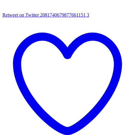
Retweet on Twitter 2081740679877661151
3