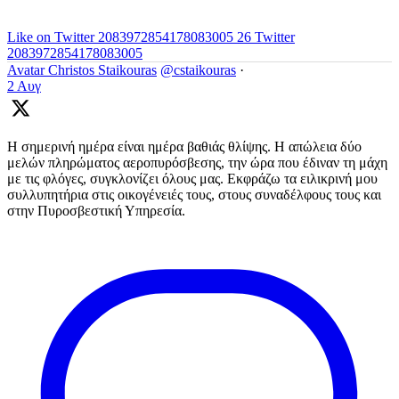
Like on Twitter 2083972854178083005
26
Twitter
2083972854178083005
Avatar
Christos Staikouras
@cstaikouras
·
2 Αυγ
Η σημερινή ημέρα είναι ημέρα βαθιάς θλίψης. Η απώλεια δύο
μελών πληρώματος αεροπυρόσβεσης, την ώρα που έδιναν τη μάχη
με τις φλόγες, συγκλονίζει όλους μας. Εκφράζω τα ειλικρινή μου
συλλυπητήρια στις οικογένειές τους, στους συναδέλφους τους και
στην Πυροσβεστική Υπηρεσία.