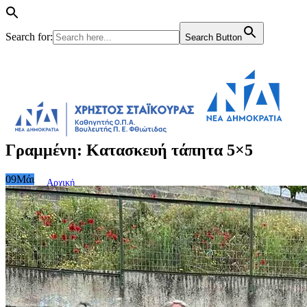
Search for:
Search Button
Γραμμένη: Κατασκευή τάπητα 5×5
09
Μάι
Αρχική
Βουλή
Γραφείο Τύπου
Δελτία Τύπου
Τηλεόραση
Ραδιόφωνο
Συνεντεύξεις
Άρθρα
Ομιλίες-Χαιρετισμοί
Μηνύματα
Υπουργείο Οικονομικών
Υπουργείο Υποδομών και Μεταφορών