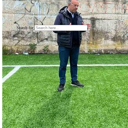
Έργα
Φθιώτιδα
Επικοινωνία
Search for:
Search Button