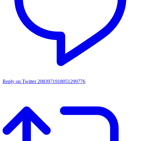
Reply on Twitter 2083971918051299776