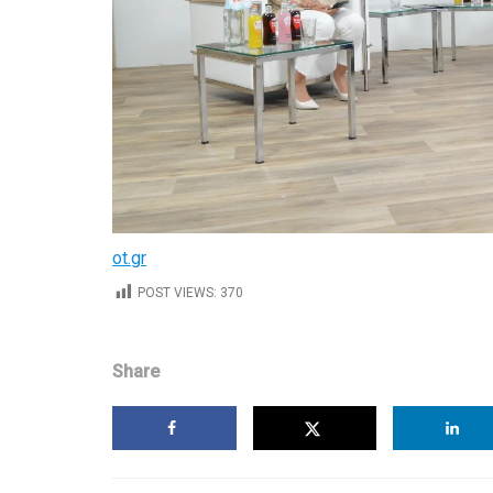
ot.gr
POST VIEWS:
370
Share