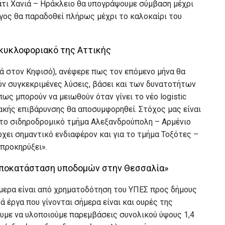
τι Χανιά – Ηράκλειο θα υπογράψουμε σύμβαση μέχρι
ργος θα παραδοθεί πλήρως μέχρι το καλοκαίρι του
το κυκλοφοριακό της Αττικής
κά στον Κηφισό), ανέφερε πως τον επόμενο μήνα θα
ύν συγκεκριμένες λύσεις, βάσει και των δυνατοτήτων
ως μπορούν να μειωθούν όταν γίνει το νέο logistic
ακής επιβάρυνσης θα αποσυμφορηθεί. Στόχος μας είναι
α το σιδηροδρομικό τμήμα Αλεξανδρούπολη – Αρμένιο
χει σημαντικό ενδιαφέρον και για το τμήμα Τοξότες –
προκηρύξει».
 αποκατάσταση υποδομών στην Θεσσαλία»
μερα είναι από χρηματοδότηση του ΥΠΕΣ προς δήμους
ά έργα που γίνονται σήμερα είναι και ουρές της
ουμε να υλοποιούμε παρεμβάσεις συνολικού ύψους 1,4