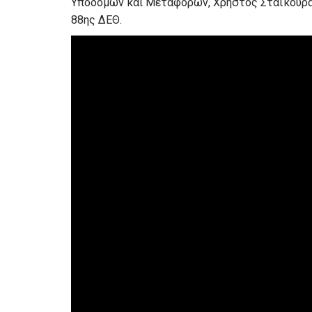
Υποδομών και Μεταφορών, Χρήστος Σταϊκούρας
88ης ΔΕΘ.