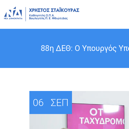
88η ΔΕΘ: Ο Υπουργός Υπ
06
ΣΕΠ