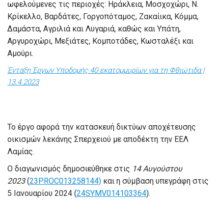
ωφελούμενες τις περιοχές: Ηράκλεια, Μοσχοχώρι, Ν.
Κρίκελλο, Βαρδάτες, Γοργοπόταμος, Ζακαίικα, Κόμμα,
Δαμάστα, Αγριλιά και Λυγαριά, καθώς και Υπάτη,
Αργυροχώρι, Μεξιάτες, Κομποτάδες, Κωσταλέξι και
Αμούρι.
Ένταξη Έργων Υποδομής 40 εκατομμυρίων για τη Φθιώτιδα |
13.4.2023
Το έργο αφορά την κατασκευή δικτύων αποχέτευσης
οικισμών λεκάνης Σπερχειού με αποδέκτη την ΕΕΛ
Λαμίας.
Ο διαγωνισμός δημοσιεύθηκε στις
14 Αυγούστου
2023
(
23PROC013258144)
και η σύμβαση υπεγράφη στις
5 Ιανουαρίου 2024 (
24SYMV014103364
).