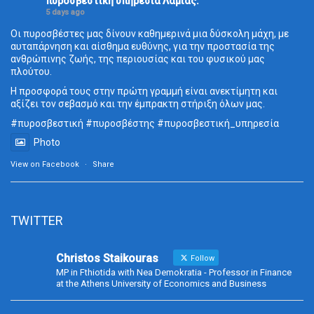
πυροσβεστική υπηρεσία Λαμίας.
5 days ago
Οι πυροσβέστες μας δίνουν καθημερινά μια δύσκολη μάχη, με
αυταπάρνηση και αίσθημα ευθύνης, για την προστασία της
ανθρώπινης ζωής, της περιουσίας και του φυσικού μας
πλούτου.
Η προσφορά τους στην πρώτη γραμμή είναι ανεκτίμητη και
αξίζει τον σεβασμό και την έμπρακτη στήριξη όλων μας.
#πυροσβεστική
#πυροσβέστης
#πυροσβεστική_
υπηρεσία
Photo
View on Facebook
·
Share
TWITTER
Christos Staikouras
Follow
MP in Fthiotida with Nea Demokratia - Professor in Finance
at the Athens University of Economics and Business