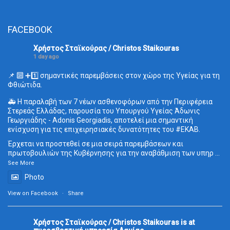
FACEBOOK
Χρήστος Σταϊκούρας / Christos Staikouras
1 day ago
📌 🔟 ➕1️⃣ σημαντικές παρεμβάσεις στον χώρο της Υγείας για τη
Φθιώτιδα.
🚑 Η παραλαβή των 7 νέων ασθενοφόρων από την Περιφέρεια
Στερεάς Ελλάδας, παρουσία του Υπουργού Υγείας Άδωνις
Γεωργιάδης - Adonis Georgiadis, αποτελεί μια σημαντική
ενίσχυση για τις επιχειρησιακές δυνατότητες του
#ΕΚΑΒ
.
Έρχεται να προστεθεί σε μια σειρά παρεμβάσεων και
πρωτοβουλιών της Κυβέρνησης για την αναβάθμιση των υπηρ
...
See More
Photo
View on Facebook
·
Share
Χρήστος Σταϊκούρας / Christos Staikouras
is at