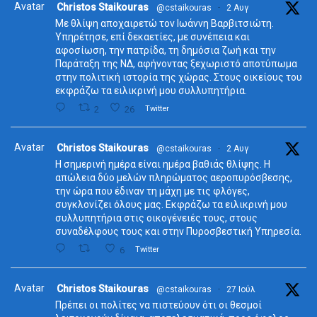
Avatar
Christos Staikouras
@cstaikouras
·
2 Αυγ
Με θλίψη αποχαιρετώ τον Ιωάννη Βαρβιτσιώτη.
Υπηρέτησε, επί δεκαετίες, με συνέπεια και
αφοσίωση, την πατρίδα, τη δημόσια ζωή και την
Παράταξη της ΝΔ, αφήνοντας ξεχωριστό αποτύπωμα
στην πολιτική ιστορία της χώρας. Στους οικείους του
εκφράζω τα ειλικρινή μου συλλυπητήρια.
2
26
Twitter
Avatar
Christos Staikouras
@cstaikouras
·
2 Αυγ
Η σημερινή ημέρα είναι ημέρα βαθιάς θλίψης. Η
απώλεια δύο μελών πληρώματος αεροπυρόσβεσης,
την ώρα που έδιναν τη μάχη με τις φλόγες,
συγκλονίζει όλους μας. Εκφράζω τα ειλικρινή μου
συλλυπητήρια στις οικογένειές τους, στους
συναδέλφους τους και στην Πυροσβεστική Υπηρεσία.
6
Twitter
Avatar
Christos Staikouras
@cstaikouras
·
27 Ιούλ
Πρέπει οι πολίτες να πιστεύουν ότι οι θεσμοί