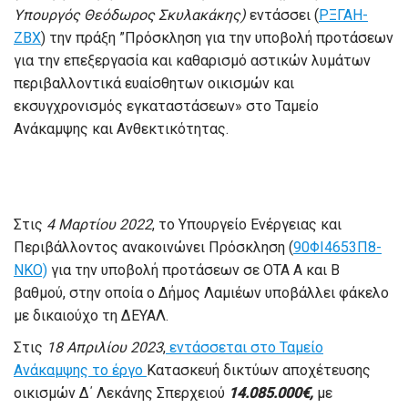
Υπουργός Θεόδωρος Σκυλακάκης)
εντάσσει (
ΡΞΓΑΗ-
ΖΒΧ
) την πράξη ”Πρόσκληση για την υποβολή προτάσεων
για την επεξεργασία και καθαρισμό αστικών λυμάτων
περιβαλλοντικά ευαίσθητων οικισμών και
εκσυγχρονισμός εγκαταστάσεων» στο Ταμείο
Ανάκαμψης και Ανθεκτικότητας.
Στις
4 Μαρτίου 2022
, το Υπουργείο Ενέργειας και
Περιβάλλοντος ανακοινώνει Πρόσκληση (
90ΦΙ4653Π8-
ΝΚΟ)
για την υποβολή προτάσεων σε ΟΤΑ Α και Β
βαθμού, στην οποία ο Δήμος Λαμιέων υποβάλλει φάκελο
με δικαιούχο τη ΔΕΥΑΛ.
Στις
18 Απριλίου 2023
,
εντάσσεται στο Ταμείο
Ανάκαμψης το έργο
Κατασκευή δικτύων αποχέτευσης
οικισμών Δ΄ Λεκάνης Σπερχειού
14.085.000€,
με