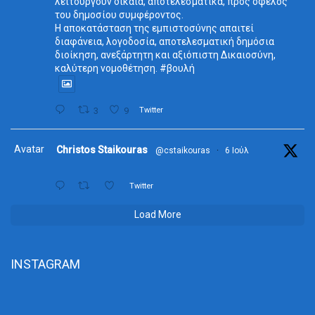
λειτουργούν δίκαια, αποτελεσματικά, προς όφελος
του δημοσίου συμφέροντος.
Η αποκατάσταση της εμπιστοσύνης απαιτεί
διαφάνεια, λογοδοσία, αποτελεσματική δημόσια
διοίκηση, ανεξάρτητη και αξιόπιστη Δικαιοσύνη,
καλύτερη νομοθέτηση. #βουλή
3
9
Twitter
Avatar
Christos Staikouras
@cstaikouras
·
6 Ιούλ
Twitter
Load More
INSTAGRAM