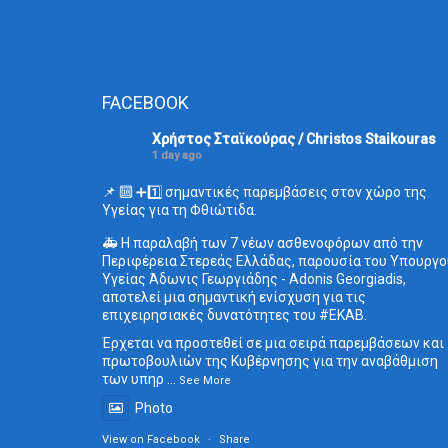
FACEBOOK
Χρήστος Σταϊκούρας / Christos Staikouras
1 day ago
📌 🔟 ➕1️⃣ σημαντικές παρεμβάσεις στον χώρο της
Υγείας για τη Φθιώτιδα.
🚑 Η παραλαβή των 7 νέων ασθενοφόρων από την
Περιφέρεια Στερεάς Ελλάδας, παρουσία του Υπουργο
Υγείας Άδωνις Γεωργιάδης - Adonis Georgiadis,
αποτελεί μια σημαντική ενίσχυση για τις
επιχειρησιακές δυνατότητες του
#ΕΚΑΒ
.
Έρχεται να προστεθεί σε μια σειρά παρεμβάσεων και
πρωτοβουλιών της Κυβέρνησης για την αναβάθμιση
των υπηρ
...
See More
Photo
View on Facebook
·
Share