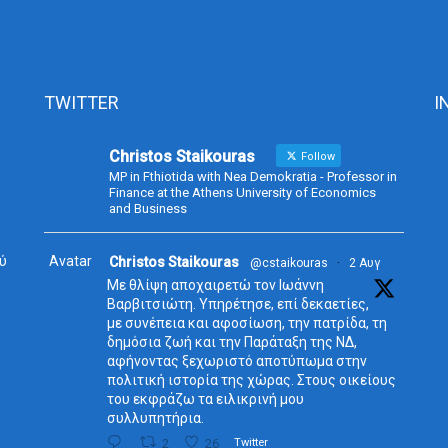
TWITTER
I
Christos Staikouras
Follow
MP in Fthiotida with Nea Demokratia - Professor in
Finance at the Athens University of Economics
and Business
ύ
Avatar
Christos Staikouras
@cstaikouras
·
2 Αυγ
Με θλίψη αποχαιρετώ τον Ιωάννη
Βαρβιτσιώτη. Υπηρέτησε, επί δεκαετίες,
με συνέπεια και αφοσίωση, την πατρίδα, τη
δημόσια ζωή και την Παράταξη της ΝΔ,
αφήνοντας ξεχωριστό αποτύπωμα στην
πολιτική ιστορία της χώρας. Στους οικείους
του εκφράζω τα ειλικρινή μου
συλλυπητήρια.
2
26
Twitter