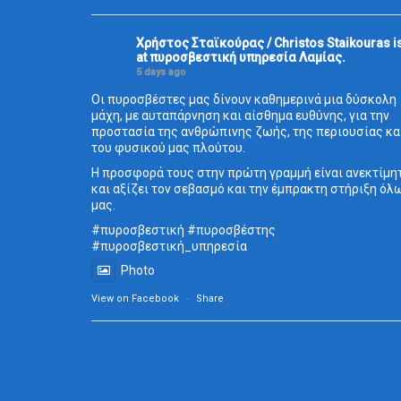
Χρήστος Σταϊκούρας / Christos Staikouras
i
at πυροσβεστική υπηρεσία Λαμίας.
5 days ago
Οι πυροσβέστες μας δίνουν καθημερινά μια δύσκολη
μάχη, με αυταπάρνηση και αίσθημα ευθύνης, για την
προστασία της ανθρώπινης ζωής, της περιουσίας κα
του φυσικού μας πλούτου.
Η προσφορά τους στην πρώτη γραμμή είναι ανεκτίμη
και αξίζει τον σεβασμό και την έμπρακτη στήριξη όλ
μας.
#πυροσβεστική
#πυροσβέστης
#πυροσβεστική_
υπηρεσία
Photo
View on Facebook
·
Share