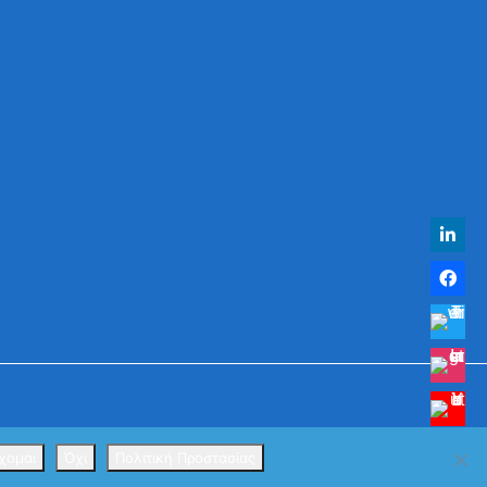
χομαι
Όχι
Πολιτική Προστασίας