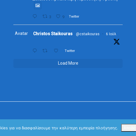
3
9
Twitter
Avatar
Christos Staikouras
@cstaikouras
·
6 Ιούλ
Twitter
Load More
okies για να διασφαλίσουμε την καλύτερη εμπειρία πλοήγησης.
Αποδέ