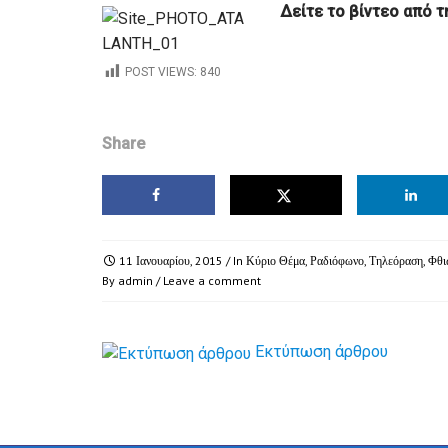
Δείτε το βίντεο από τ
POST VIEWS:
840
Share
11 Ιανουαρίου, 2015
/ In
Κύριο Θέμα
,
Ραδιόφωνο
,
Τηλεόραση
,
Φθι
By
admin
/
Leave a comment
Εκτύπωση άρθρου