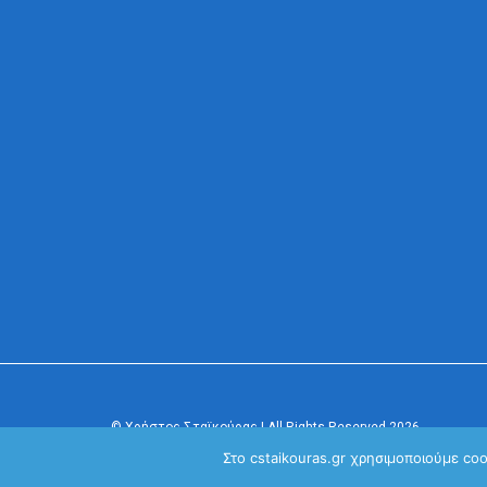
© Χρήστος Σταϊκούρας | All Rights Reserved 2026
Κανονισμός Προστασίας Προσωπικών Δεδομένων
Στο cstaikouras.gr χρησιμοποιούμε co