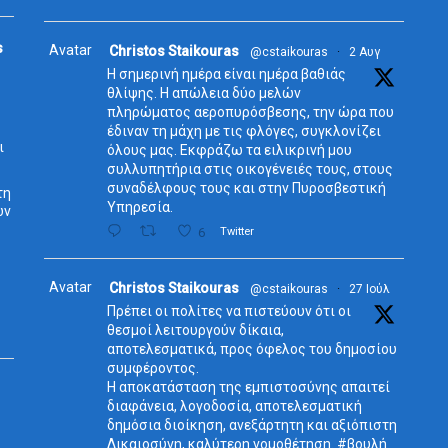
s
Avatar
Christos Staikouras
@cstaikouras
·
2 Αυγ
Η σημερινή ημέρα είναι ημέρα βαθιάς
θλίψης. Η απώλεια δύο μελών
πληρώματος αεροπυρόσβεσης, την ώρα που
έδιναν τη μάχη με τις φλόγες, συγκλονίζει
ι
όλους μας. Εκφράζω τα ειλικρινή μου
συλλυπητήρια στις οικογένειές τους, στους
συναδέλφους τους και στην Πυροσβεστική
τη
Υπηρεσία.
ων
6
Twitter
Avatar
Christos Staikouras
@cstaikouras
·
27 Ιούλ
Πρέπει οι πολίτες να πιστεύουν ότι οι
θεσμοί λειτουργούν δίκαια,
αποτελεσματικά, προς όφελος του δημοσίου
συμφέροντος.
Η αποκατάσταση της εμπιστοσύνης απαιτεί
διαφάνεια, λογοδοσία, αποτελεσματική
δημόσια διοίκηση, ανεξάρτητη και αξιόπιστη
Δικαιοσύνη, καλύτερη νομοθέτηση. #βουλή