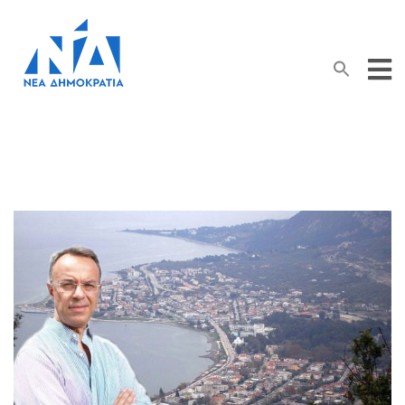
Search Button
Search
for: