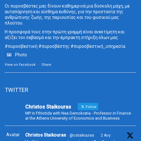
Οι πυροσβέστες μας δίνουν καθημερινά μια δύσκολη μάχη, με
αυταπάρνηση και αίσθημα ευθύνης, για την προστασία της
ανθρώπινης ζωής, της περιουσίας και του φυσικού μας
πλούτου.
Η προσφορά τους στην πρώτη γραμμή είναι ανεκτίμητη και
αξίζει τον σεβασμό και την έμπρακτη στήριξη όλων μας.
#πυροσβεστική
#πυροσβέστης
#πυροσβεστική_
υπηρεσία
Photo
View on Facebook
·
Share
TWITTER
Christos Staikouras
Follow
MP in Fthiotida with Nea Demokratia - Professor in Finance
at the Athens University of Economics and Business
Avatar
Christos Staikouras
@cstaikouras
·
2 Αυγ