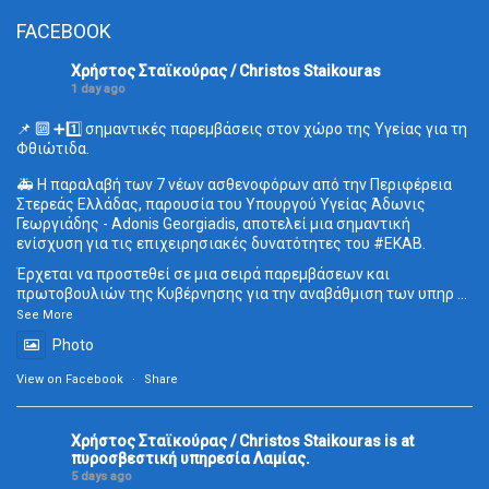
FACEBOOK
Χρήστος Σταϊκούρας / Christos Staikouras
1 day ago
📌 🔟 ➕1️⃣ σημαντικές παρεμβάσεις στον χώρο της Υγείας για τη
Φθιώτιδα.
🚑 Η παραλαβή των 7 νέων ασθενοφόρων από την Περιφέρεια
Στερεάς Ελλάδας, παρουσία του Υπουργού Υγείας Άδωνις
Γεωργιάδης - Adonis Georgiadis, αποτελεί μια σημαντική
ενίσχυση για τις επιχειρησιακές δυνατότητες του
#ΕΚΑΒ
.
Έρχεται να προστεθεί σε μια σειρά παρεμβάσεων και
πρωτοβουλιών της Κυβέρνησης για την αναβάθμιση των υπηρ
...
See More
Photo
View on Facebook
·
Share
Χρήστος Σταϊκούρας / Christos Staikouras
is at
πυροσβεστική υπηρεσία Λαμίας.
5 days ago