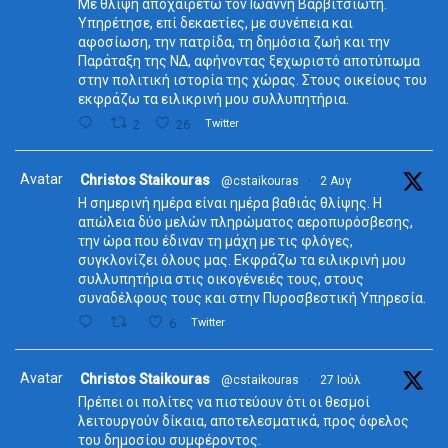
Με θλίψη αποχαιρετώ τον Ιωάννη Βαρβιτσιώτη.
Υπηρέτησε, επί δεκαετίες, με συνέπεια και
αφοσίωση, την πατρίδα, τη δημόσια ζωή και την
Παράταξη της ΝΔ, αφήνοντας ξεχωριστό αποτύπωμα
στην πολιτική ιστορία της χώρας. Στους οικείους του
εκφράζω τα ειλικρινή μου συλλυπητήρια.
2
26
Twitter
Avatar
Christos Staikouras
@cstaikouras
·
2 Αυγ
Η σημερινή ημέρα είναι ημέρα βαθιάς θλίψης. Η
απώλεια δύο μελών πληρώματος αεροπυρόσβεσης,
την ώρα που έδιναν τη μάχη με τις φλόγες,
συγκλονίζει όλους μας. Εκφράζω τα ειλικρινή μου
συλλυπητήρια στις οικογένειές τους, στους
συναδέλφους τους και στην Πυροσβεστική Υπηρεσία.
6
Twitter
Avatar
Christos Staikouras
@cstaikouras
·
27 Ιούλ
Πρέπει οι πολίτες να πιστεύουν ότι οι θεσμοί
λειτουργούν δίκαια, αποτελεσματικά, προς όφελος
του δημοσίου συμφέροντος.