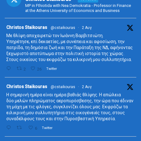
MP in Fthiotida with Nea Demokratia - Professor in Finance
at the Athens University of Economics and Business
ta
Christos Staikouras
@cstaikouras
·
2 Αυγ
Με θλίψη αποχαιρετώ τον Ιωάννη Βαρβιτσιώτη.
Υπηρέτησε, επί δεκαετίες, με συνέπεια και αφοσίωση, την
πατρίδα, τη δημόσια ζωή και την Παράταξη της ΝΔ, αφήνοντας
ξεχωριστό αποτύπωμα στην πολιτική ιστορία της χώρας.
Στους οικείους του εκφράζω τα ειλικρινή μου συλλυπητήρια.
2
26
Twitter
ta
Christos Staikouras
@cstaikouras
·
2 Αυγ
Η σημερινή ημέρα είναι ημέρα βαθιάς θλίψης. Η απώλεια
δύο μελών πληρώματος αεροπυρόσβεσης, την ώρα που έδιναν
τη μάχη με τις φλόγες, συγκλονίζει όλους μας. Εκφράζω τα
ειλικρινή μου συλλυπητήρια στις οικογένειές τους, στους
συναδέλφους τους και στην Πυροσβεστική Υπηρεσία.
6
Twitter