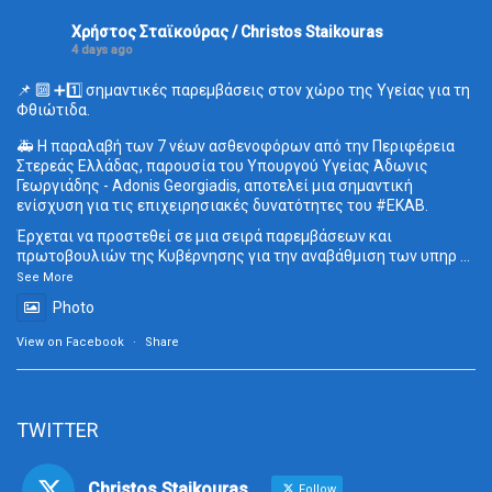
Χρήστος Σταϊκούρας / Christos Staikouras
4 days ago
📌 🔟 ➕1️⃣ σημαντικές παρεμβάσεις στον χώρο της Υγείας για τη
Φθιώτιδα.
🚑 Η παραλαβή των 7 νέων ασθενοφόρων από την Περιφέρεια
Στερεάς Ελλάδας, παρουσία του Υπουργού Υγείας Άδωνις
Γεωργιάδης - Adonis Georgiadis, αποτελεί μια σημαντική
ενίσχυση για τις επιχειρησιακές δυνατότητες του
#ΕΚΑΒ
.
Έρχεται να προστεθεί σε μια σειρά παρεμβάσεων και
πρωτοβουλιών της Κυβέρνησης για την αναβάθμιση των υπηρ
...
See More
Photo
View on Facebook
·
Share
TWITTER
Christos Staikouras
Follow