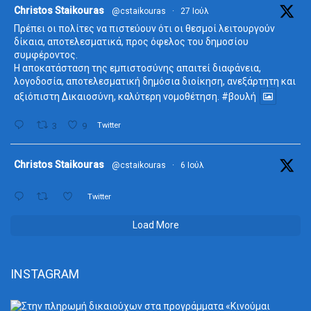
ta
Christos Staikouras
@cstaikouras
·
27 Ιούλ
Πρέπει οι πολίτες να πιστεύουν ότι οι θεσμοί λειτουργούν
δίκαια, αποτελεσματικά, προς όφελος του δημοσίου
συμφέροντος.
Η αποκατάσταση της εμπιστοσύνης απαιτεί διαφάνεια,
λογοδοσία, αποτελεσματική δημόσια διοίκηση, ανεξάρτητη και
αξιόπιστη Δικαιοσύνη, καλύτερη νομοθέτηση.
#βουλή
3
9
Twitter
ta
Christos Staikouras
@cstaikouras
·
6 Ιούλ
Twitter
Load More
INSTAGRAM