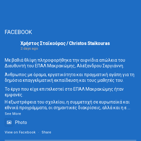
FACEBOOK
Χρήστος Σταϊκούρας / Christos Staikouras
2 days ago
Με βαθιά θλίψη πληροφορήθηκα την αιφνίδια απώλεια του
Διευθυντή του ΕΠΑΛ Μακρακώμης, Αλέξανδρου Σεργιάννη.
Άνθρωπος με όραμα, εργατικότητα και πραγματική αγάπη για τη
δημόσια επαγγελματική εκπαίδευση και τους μαθητές του.
Το έργο που είχε επιτελεστεί στο ΕΠΑΛ Μακρακώμης ήταν
εμφανές.
Η εξωστρέφεια του σχολείου, η συμμετοχή σε ευρωπαϊκά και
εθνικά προγράμματα, οι σημαντικές διακρίσεις, αλλά και η ε
...
See More
Photo
View on Facebook
·
Share