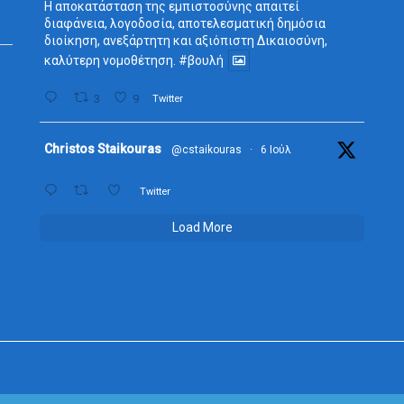
Η αποκατάσταση της εμπιστοσύνης απαιτεί
διαφάνεια, λογοδοσία, αποτελεσματική δημόσια
διοίκηση, ανεξάρτητη και αξιόπιστη Δικαιοσύνη,
καλύτερη νομοθέτηση.
#βουλή
3
9
Twitter
Avata
Christos Staikouras
@cstaikouras
·
6 Ιούλ
r
Twitter
Load More