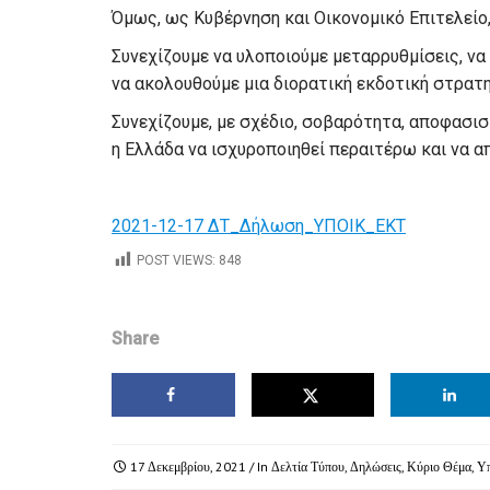
Όμως, ως Κυβέρνηση και Οικονομικό Επιτελείο
Συνεχίζουμε να υλοποιούμε μεταρρυθμίσεις, να
να ακολουθούμε μια διορατική εκδοτική στρατη
Συνεχίζουμε, με σχέδιο, σοβαρότητα, αποφασισ
η Ελλάδα να ισχυροποιηθεί περαιτέρω και να α
2021-12-17 ΔΤ_Δήλωση_ΥΠΟΙΚ_ΕΚΤ
POST VIEWS:
848
Share
17 Δεκεμβρίου, 2021
/ In
Δελτία Τύπου
,
Δηλώσεις
,
Κύριο Θέμα
,
Υπ