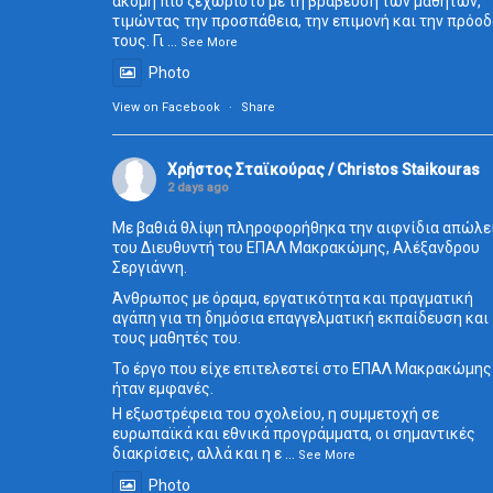
ακόμη πιο ξεχωριστό με τη βράβευση των μαθητών,
τιμώντας την προσπάθεια, την επιμονή και την πρόο
τους. Γι
...
See More
Photo
View on Facebook
·
Share
Χρήστος Σταϊκούρας / Christos Staikouras
2 days ago
Με βαθιά θλίψη πληροφορήθηκα την αιφνίδια απώλε
του Διευθυντή του ΕΠΑΛ Μακρακώμης, Αλέξανδρου
Σεργιάννη.
Άνθρωπος με όραμα, εργατικότητα και πραγματική
αγάπη για τη δημόσια επαγγελματική εκπαίδευση και
τους μαθητές του.
Το έργο που είχε επιτελεστεί στο ΕΠΑΛ Μακρακώμης
ήταν εμφανές.
Η εξωστρέφεια του σχολείου, η συμμετοχή σε
ευρωπαϊκά και εθνικά προγράμματα, οι σημαντικές
διακρίσεις, αλλά και η ε
...
See More
Photo