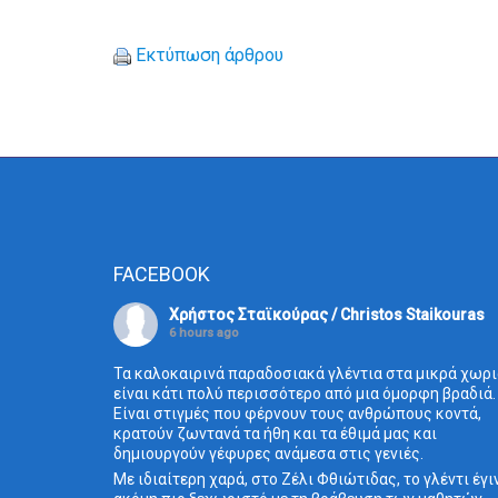
Εκτύπωση άρθρου
FACEBOOK
Χρήστος Σταϊκούρας / Christos Staikouras
6 hours ago
Τα καλοκαιρινά παραδοσιακά γλέντια στα μικρά χωρι
είναι κάτι πολύ περισσότερο από μια όμορφη βραδιά.
Είναι στιγμές που φέρνουν τους ανθρώπους κοντά,
κρατούν ζωντανά τα ήθη και τα έθιμά μας και
δημιουργούν γέφυρες ανάμεσα στις γενιές.
Με ιδιαίτερη χαρά, στο Ζέλι Φθιώτιδας, το γλέντι έγι