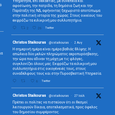
Υπηρέτησε, επί δεκαετίες, με συνέπεια και
δό
αφοσίωση, την πατρίδα, τη δημόσια ζωή και την
Παράταξη της ΝΔ, αφήνοντας ξεχωριστό αποτύπωμα
στην πολιτική ιστορία της χώρας. Στους οικείους του
εκφράζω τα ειλικρινή μου συλλυπητήρια.
2
26
Twitter
Avata
Christos Staikouras
@cstaikouras
·
2 Αυγ
r
Η σημερινή ημέρα είναι ημέρα βαθιάς θλίψης. Η
ια
απώλεια δύο μελών πληρώματος αεροπυρόσβεσης,
την ώρα που έδιναν τη μάχη με τις φλόγες,
συγκλονίζει όλους μας. Εκφράζω τα ειλικρινή μου
συλλυπητήρια στις οικογένειές τους, στους
συναδέλφους τους και στην Πυροσβεστική Υπηρεσία.
6
Twitter
Avata
Christos Staikouras
@cstaikouras
·
27 Ιούλ
r
Πρέπει οι πολίτες να πιστεύουν ότι οι θεσμοί
λειτουργούν δίκαια, αποτελεσματικά, προς όφελος
του δημοσίου συμφέροντος.