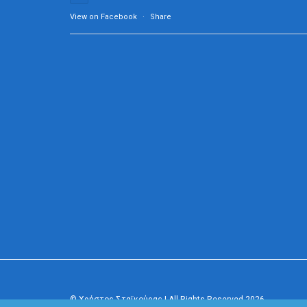
View on Facebook
·
Share
© Χρήστος Σταϊκούρας | All Rights Reserved 2026