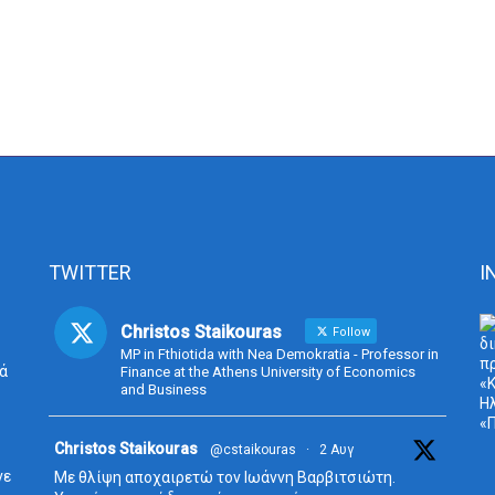
TWITTER
I
Christos Staikouras
Follow
MP in Fthiotida with Nea Demokratia - Professor in
ά
Finance at the Athens University of Economics
and Business
Avata
Christos Staikouras
@cstaikouras
·
2 Αυγ
r
νε
Με θλίψη αποχαιρετώ τον Ιωάννη Βαρβιτσιώτη.