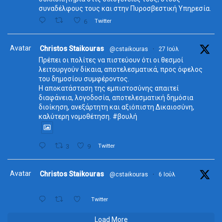
συναδέλφους τους και στην Πυροσβεστική Υπηρεσία.
6
Twitter
Avatar
Christos Staikouras
@cstaikouras
·
27 Ιούλ
Πρέπει οι πολίτες να πιστεύουν ότι οι θεσμοί
λειτουργούν δίκαια, αποτελεσματικά, προς όφελος
του δημοσίου συμφέροντος.
Η αποκατάσταση της εμπιστοσύνης απαιτεί
διαφάνεια, λογοδοσία, αποτελεσματική δημόσια
διοίκηση, ανεξάρτητη και αξιόπιστη Δικαιοσύνη,
καλύτερη νομοθέτηση. #βουλή
3
9
Twitter
Avatar
Christos Staikouras
@cstaikouras
·
6 Ιούλ
Twitter
Load More