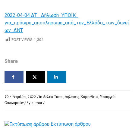
2022-04-04 ΔΤ_ Δήλωση_ΥΠΟΙΚ_
για_πρόωρη_αποπληρωμη_από_την_Ελλάδα_των_δανεί
ων_ΔΝΤ
POST VIEWS:
1,304
Share
4 Απριλίου, 2022
/ In
Δελτία Τύπου
,
Δηλώσεις
,
Κύριο Θέμα
,
Υπουργείο
Οικονομικών
/ By
author
/
Εκτύπωση άρθρου