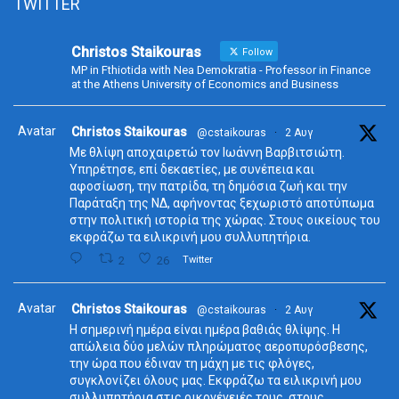
TWITTER
Christos Staikouras
Follow
MP in Fthiotida with Nea Demokratia - Professor in Finance
at the Athens University of Economics and Business
Avatar
Christos Staikouras
@cstaikouras
·
2 Αυγ
Με θλίψη αποχαιρετώ τον Ιωάννη Βαρβιτσιώτη.
Υπηρέτησε, επί δεκαετίες, με συνέπεια και
αφοσίωση, την πατρίδα, τη δημόσια ζωή και την
Παράταξη της ΝΔ, αφήνοντας ξεχωριστό αποτύπωμα
στην πολιτική ιστορία της χώρας. Στους οικείους του
εκφράζω τα ειλικρινή μου συλλυπητήρια.
2
26
Twitter
Avatar
Christos Staikouras
@cstaikouras
·
2 Αυγ
Η σημερινή ημέρα είναι ημέρα βαθιάς θλίψης. Η
απώλεια δύο μελών πληρώματος αεροπυρόσβεσης,
την ώρα που έδιναν τη μάχη με τις φλόγες,
συγκλονίζει όλους μας. Εκφράζω τα ειλικρινή μου
συλλυπητήρια στις οικογένειές τους, στους