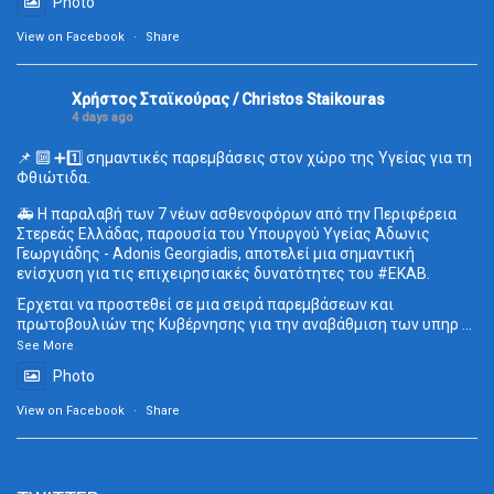
Photo
View on Facebook
·
Share
Χρήστος Σταϊκούρας / Christos Staikouras
4 days ago
📌 🔟 ➕1️⃣ σημαντικές παρεμβάσεις στον χώρο της Υγείας για τη
Φθιώτιδα.
🚑 Η παραλαβή των 7 νέων ασθενοφόρων από την Περιφέρεια
Στερεάς Ελλάδας, παρουσία του Υπουργού Υγείας Άδωνις
Γεωργιάδης - Adonis Georgiadis, αποτελεί μια σημαντική
ενίσχυση για τις επιχειρησιακές δυνατότητες του
#ΕΚΑΒ
.
Έρχεται να προστεθεί σε μια σειρά παρεμβάσεων και
πρωτοβουλιών της Κυβέρνησης για την αναβάθμιση των υπηρ
...
See More
Photo
View on Facebook
·
Share