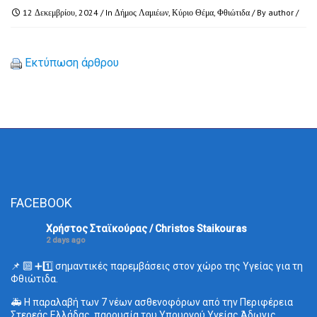
12 Δεκεμβρίου, 2024
/ In
Δήμος Λαμιέων
,
Κύριο Θέμα
,
Φθιώτιδα
/ By
author
/
Εκτύπωση άρθρου
FACEBOOK
Χρήστος Σταϊκούρας / Christos Staikouras
2 days ago
📌 🔟 ➕1️⃣ σημαντικές παρεμβάσεις στον χώρο της Υγείας για τη
Φθιώτιδα.
🚑 Η παραλαβή των 7 νέων ασθενοφόρων από την Περιφέρεια
Στερεάς Ελλάδας, παρουσία του Υπουργού Υγείας Άδωνις