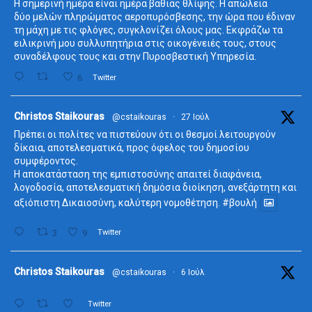
Η σημερινή ημέρα είναι ημέρα βαθιάς θλίψης. Η απώλεια
δύο μελών πληρώματος αεροπυρόσβεσης, την ώρα που έδιναν
τη μάχη με τις φλόγες, συγκλονίζει όλους μας. Εκφράζω τα
ειλικρινή μου συλλυπητήρια στις οικογένειές τους, στους
συναδέλφους τους και στην Πυροσβεστική Υπηρεσία.
6
Twitter
ta
Christos Staikouras
@cstaikouras
·
27 Ιούλ
Πρέπει οι πολίτες να πιστεύουν ότι οι θεσμοί λειτουργούν
δίκαια, αποτελεσματικά, προς όφελος του δημοσίου
συμφέροντος.
Η αποκατάσταση της εμπιστοσύνης απαιτεί διαφάνεια,
λογοδοσία, αποτελεσματική δημόσια διοίκηση, ανεξάρτητη και
αξιόπιστη Δικαιοσύνη, καλύτερη νομοθέτηση.
#βουλή
3
9
Twitter
ta
Christos Staikouras
@cstaikouras
·
6 Ιούλ
Twitter