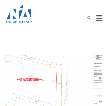
Search Button
Search
for: