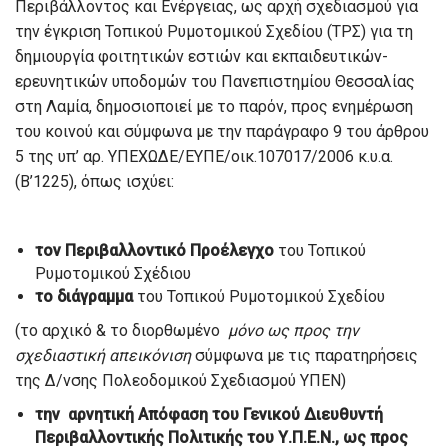
Περιβάλλοντος και Ενέργειας, ως αρχή σχεδιασμού για
την έγκριση Τοπικού Ρυμοτομικού Σχεδίου (ΤΡΣ) για τη
δημιουργία φοιτητικών εστιών και εκπαιδευτικών-
ερευνητικών υποδομών του Πανεπιστημίου Θεσσαλίας
στη Λαμία, δημοσιοποιεί με το παρόν, προς ενημέρωση
του κοινού και σύμφωνα με την παράγραφο 9 του άρθρου
5 της υπ’ αρ. ΥΠΕΧΩΔΕ/ΕΥΠΕ/οικ.107017/2006 κ.υ.α.
(Β’1225), όπως ισχύει:
τον Περιβαλλοντικό Προέλεγχο
του Τοπικού
Ρυμοτομικού Σχέδιου
το διάγραμμα
του Τοπικού Ρυμοτομικού Σχεδίου
(το αρχικό & το διορθωμένο
μόνο ως προς την
σχεδιαστική απεικόνιση
σύμφωνα με τις παρατηρήσεις
της Δ/νσης Πολεοδομικού Σχεδιασμού ΥΠΕΝ)
την αρνητική Απόφαση του Γενικού Διευθυντή
Περιβαλλοντικής Πολιτικής του Υ.Π.Ε.Ν., ως προς