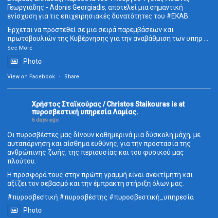
Γεωργιάδης - Adonis Georgiadis, αποτελεί μια σημαντική
ενίσχυση για τις επιχειρησιακές δυνατότητες του
#ΕΚΑΒ
.
Έρχεται να προστεθεί σε μια σειρά παρεμβάσεων και
πρωτοβουλιών της Κυβέρνησης για την αναβάθμιση των υπηρ
...
See More
Photo
View on Facebook
·
Share
Χρήστος Σταϊκούρας / Christos Staikouras
is at
πυροσβεστική υπηρεσία Λαμίας.
6 days ago
Οι πυροσβέστες μας δίνουν καθημερινά μια δύσκολη μάχη, με
αυταπάρνηση και αίσθημα ευθύνης, για την προστασία της
ανθρώπινης ζωής, της περιουσίας και του φυσικού μας
πλούτου.
Η προσφορά τους στην πρώτη γραμμή είναι ανεκτίμητη και
αξίζει τον σεβασμό και την έμπρακτη στήριξη όλων μας.
#πυροσβεστική
#πυροσβέστης
#πυροσβεστική_
υπηρεσία
Photo