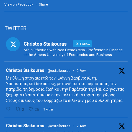
View on Facebook
·
Share
TWITTER
Christos Staikouras
Follow
MP in Fthiotida with Nea Demokratia - Professor in Finance
at the Athens University of Economics and Business
ta
Christos Staikouras
@cstaikouras
·
2 Αυγ
Με θλίψη αποχαιρετώ τον Ιωάννη Βαρβιτσιώτη.
Υπηρέτησε, επί δεκαετίες, με συνέπεια και αφοσίωση, την
πατρίδα, τη δημόσια ζωή και την Παράταξη της ΝΔ, αφήνοντας
ξεχωριστό αποτύπωμα στην πολιτική ιστορία της χώρας.
Στους οικείους του εκφράζω τα ειλικρινή μου συλλυπητήρια.
2
26
Twitter
ta
Christos Staikouras
@cstaikouras
·
2 Αυγ