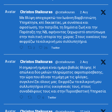
Avatar
Christos Staikouras
@cstaikouras
·
2 Αυγ
Με θλίψη αποχαιρετώ τον Ιωάννη Βαρβιτσιώτη.
Υπηρέτησε, επί δεκαετίες, με συνέπεια και
αφοσίωση, την πατρίδα, τη δημόσια ζωή και την
Παράταξη της ΝΔ, αφήνοντας ξεχωριστό αποτύπωμα
στην πολιτική ιστορία της χώρας. Στους οικείους του
εκφράζω τα ειλικρινή μου συλλυπητήρια.
2
26
Twitter
Avatar
Christos Staikouras
@cstaikouras
·
2 Αυγ
Η σημερινή ημέρα είναι ημέρα βαθιάς θλίψης. Η
απώλεια δύο μελών πληρώματος αεροπυρόσβεσης,
την ώρα που έδιναν τη μάχη με τις φλόγες,
συγκλονίζει όλους μας. Εκφράζω τα ειλικρινή μου
συλλυπητήρια στις οικογένειές τους, στους
συναδέλφους τους και στην Πυροσβεστική Υπηρεσία.
6
Twitter
Avatar
Christos Staikouras
@cstaikouras
·
27 Ιούλ