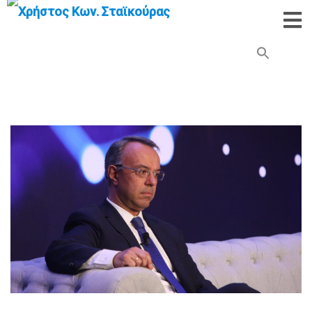
Search Button
Search
for: