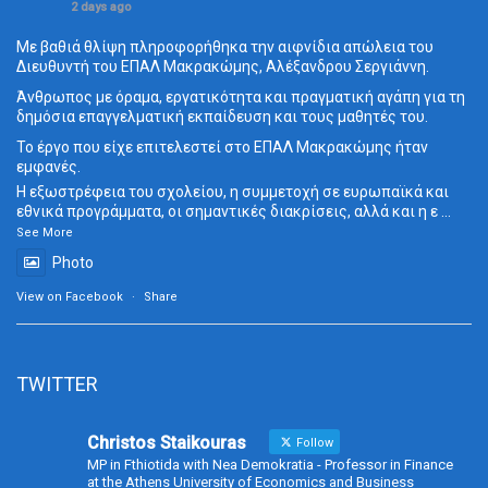
2 days ago
Με βαθιά θλίψη πληροφορήθηκα την αιφνίδια απώλεια του
Διευθυντή του ΕΠΑΛ Μακρακώμης, Αλέξανδρου Σεργιάννη.
Άνθρωπος με όραμα, εργατικότητα και πραγματική αγάπη για τη
δημόσια επαγγελματική εκπαίδευση και τους μαθητές του.
Το έργο που είχε επιτελεστεί στο ΕΠΑΛ Μακρακώμης ήταν
εμφανές.
Η εξωστρέφεια του σχολείου, η συμμετοχή σε ευρωπαϊκά και
εθνικά προγράμματα, οι σημαντικές διακρίσεις, αλλά και η ε
...
See More
Photo
View on Facebook
·
Share
TWITTER
Christos Staikouras
Follow
MP in Fthiotida with Nea Demokratia - Professor in Finance
at the Athens University of Economics and Business