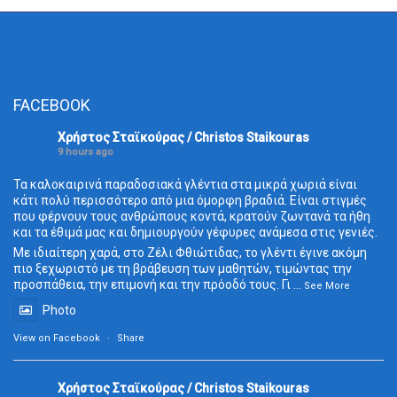
FACEBOOK
Χρήστος Σταϊκούρας / Christos Staikouras
9 hours ago
Τα καλοκαιρινά παραδοσιακά γλέντια στα μικρά χωριά είναι
κάτι πολύ περισσότερο από μια όμορφη βραδιά. Είναι στιγμές
που φέρνουν τους ανθρώπους κοντά, κρατούν ζωντανά τα ήθη
και τα έθιμά μας και δημιουργούν γέφυρες ανάμεσα στις γενιές.
Με ιδιαίτερη χαρά, στο Ζέλι Φθιώτιδας, το γλέντι έγινε ακόμη
πιο ξεχωριστό με τη βράβευση των μαθητών, τιμώντας την
προσπάθεια, την επιμονή και την πρόοδό τους. Γι
...
See More
Photo
View on Facebook
·
Share
Χρήστος Σταϊκούρας / Christos Staikouras