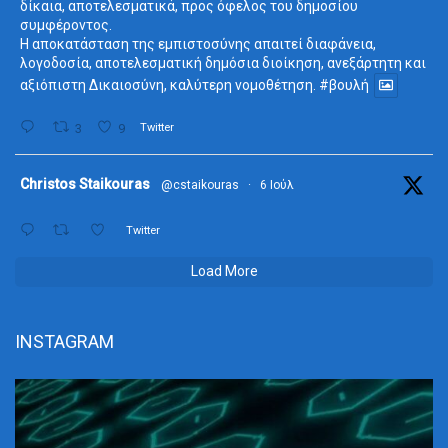
δίκαια, αποτελεσματικά, προς όφελος του δημοσίου
συμφέροντος.
Η αποκατάσταση της εμπιστοσύνης απαιτεί διαφάνεια,
λογοδοσία, αποτελεσματική δημόσια διοίκηση, ανεξάρτητη και
αξιόπιστη Δικαιοσύνη, καλύτερη νομοθέτηση.
#βουλή
3
9
Twitter
ta
Christos Staikouras
@cstaikouras
·
6 Ιούλ
Twitter
Load More
INSTAGRAM