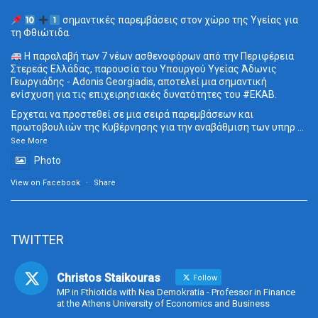
σημαντικές παρεμβάσεις στον χώρο της Υγείας για
τη Φθιώτιδα.
Η παραλαβή των 7 νέων ασθενοφόρων από την Περιφέρεια
Στερεάς Ελλάδας, παρουσία του Υπουργού Υγείας Άδωνις
Γεωργιάδης - Adonis Georgiadis, αποτελεί μια σημαντική
ενίσχυση για τις επιχειρησιακές δυνατότητες του
#ΕΚΑΒ
.
Έρχεται να προστεθεί σε μια σειρά παρεμβάσεων και
πρωτοβουλιών της Κυβέρνησης για την αναβάθμιση των υπηρ
...
See More
Photo
View on Facebook
·
Share
TWITTER
Christos Staikouras
Follow
MP in Fthiotida with Nea Demokratia - Professor in Finance
at the Athens University of Economics and Business