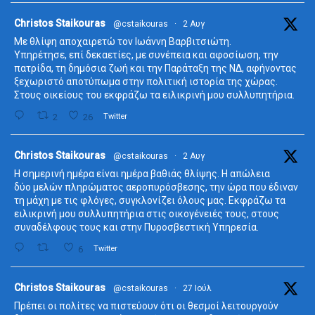
ta
Christos Staikouras
@cstaikouras
·
2 Αυγ
Με θλίψη αποχαιρετώ τον Ιωάννη Βαρβιτσιώτη.
Υπηρέτησε, επί δεκαετίες, με συνέπεια και αφοσίωση, την
πατρίδα, τη δημόσια ζωή και την Παράταξη της ΝΔ, αφήνοντας
ξεχωριστό αποτύπωμα στην πολιτική ιστορία της χώρας.
Στους οικείους του εκφράζω τα ειλικρινή μου συλλυπητήρια.
2
26
Twitter
ta
Christos Staikouras
@cstaikouras
·
2 Αυγ
Η σημερινή ημέρα είναι ημέρα βαθιάς θλίψης. Η απώλεια
δύο μελών πληρώματος αεροπυρόσβεσης, την ώρα που έδιναν
τη μάχη με τις φλόγες, συγκλονίζει όλους μας. Εκφράζω τα
ειλικρινή μου συλλυπητήρια στις οικογένειές τους, στους
συναδέλφους τους και στην Πυροσβεστική Υπηρεσία.
6
Twitter
ta
Christos Staikouras
@cstaikouras
·
27 Ιούλ
Πρέπει οι πολίτες να πιστεύουν ότι οι θεσμοί λειτουργούν