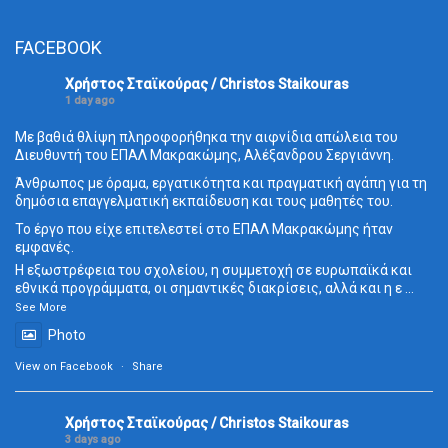
FACEBOOK
Χρήστος Σταϊκούρας / Christos Staikouras
1 day ago
Με βαθιά θλίψη πληροφορήθηκα την αιφνίδια απώλεια του
Διευθυντή του ΕΠΑΛ Μακρακώμης, Αλέξανδρου Σεργιάννη.
Άνθρωπος με όραμα, εργατικότητα και πραγματική αγάπη για τη
δημόσια επαγγελματική εκπαίδευση και τους μαθητές του.
Το έργο που είχε επιτελεστεί στο ΕΠΑΛ Μακρακώμης ήταν
εμφανές.
Η εξωστρέφεια του σχολείου, η συμμετοχή σε ευρωπαϊκά και
εθνικά προγράμματα, οι σημαντικές διακρίσεις, αλλά και η ε
...
See More
Photo
View on Facebook
·
Share
Χρήστος Σταϊκούρας / Christos Staikouras
3 days ago