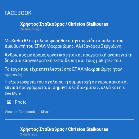
FACEBOOK
Χρήστος Σταϊκούρας / Christos Staikouras
16 hours ago
Με βαθιά θλίψη πληροφορήθηκα την αιφνίδια απώλεια του
Διευθυντή του ΕΠΑΛ Μακρακώμης, Αλέξανδρου Σεργιάννη.
Άνθρωπος με όραμα, εργατικότητα και πραγματική αγάπη για τη
δημόσια επαγγελματική εκπαίδευση και τους μαθητές του.
Το έργο που είχε επιτελεστεί στο ΕΠΑΛ Μακρακώμης ήταν
εμφανές.
Η εξωστρέφεια του σχολείου, η συμμετοχή σε ευρωπαϊκά και
εθνικά προγράμματα, οι σημαντικές διακρίσεις, αλλά και η ε
...
See More
Photo
View on Facebook
·
Share
Χρήστος Σταϊκούρας / Christos Staikouras
3 days ago