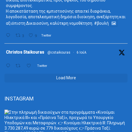
συμφέροντος.
Η αποκατάσταση της εμπιστοσύνης απαιτεί διαφάνεια,
λογοδοσία, αποτελεσματική δημόσια διοίκηση, ανεξάρτητη και
αξιόπιστη Δικαιοσύνη, καλύτερη νομοθέτηση.
#βουλή
3
9
Twitter
ta
Christos Staikouras
@cstaikouras
·
6 Ιούλ
Twitter
Load More
INSTAGRAM