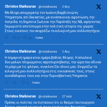
ta
Christos Staikouras
@cstaikouras
·
2 Αυγ
Με θλίψη αποχαιρετώ τον Ιωάννη Βαρβιτσιώτη.
Υπηρέτησε, επί δεκαετίες, με συνέπεια και αφοσίωση, την
πατρίδα, τη δημόσια ζωή και την Παράταξη της ΝΔ, αφήνοντας
ξεχωριστό αποτύπωμα στην πολιτική ιστορία της χώρας.
Στους οικείους του εκφράζω τα ειλικρινή μου συλλυπητήρια.
2
26
Twitter
ta
Christos Staikouras
@cstaikouras
·
2 Αυγ
Η σημερινή ημέρα είναι ημέρα βαθιάς θλίψης. Η απώλεια
δύο μελών πληρώματος αεροπυρόσβεσης, την ώρα που έδιναν
τη μάχη με τις φλόγες, συγκλονίζει όλους μας. Εκφράζω τα
ειλικρινή μου συλλυπητήρια στις οικογένειές τους, στους
συναδέλφους τους και στην Πυροσβεστική Υπηρεσία.
6
Twitter
ta
Christos Staikouras
@cstaikouras
·
27 Ιούλ
Πρέπει οι πολίτες να πιστεύουν ότι οι θεσμοί λειτουργούν
δίκαια, αποτελεσματικά, προς όφελος του δημοσίου