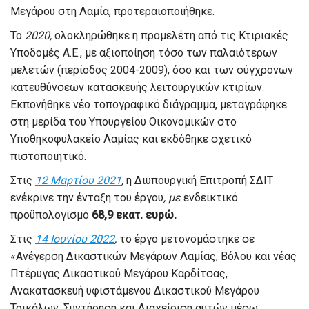
Μεγάρου στη Λαμία, προτεραιοποιήθηκε.
Το
2020
,
ολοκληρώθηκε η προμελέτη από τις Κτιριακές
Υποδομές Α.Ε., με αξιοποίηση τόσο των παλαιότερων
μελετών (περίοδος 2004-2009), όσο και των σύγχρονων
κατευθύνσεων κατασκευής λειτουργικών κτιρίων.
Εκπονήθηκε νέο τοπογραφικό διάγραμμα, μεταγράφηκε
στη μερίδα του Υπουργείου Οικονομικών στο
Yποθηκοφυλακείο Λαμίας και εκδόθηκε σχετικό
πιστοποιητικό.
Στις
12 Μαρτίου 2021
,
η Διυπουργική Επιτροπή ΣΔΙΤ
ενέκρινε την ένταξη του έργου
, με
ενδεικτικό
προϋπολογισμό
68,9 εκατ. ευρώ.
Στις
14 Ιουνίου 2022
,
το έργο μετονομάστηκε σε
«Ανέγερση Δικαστικών Μεγάρων Λαμίας, Βόλου και νέας
Πτέρυγας Δικαστικού Μεγάρου Καρδίτσας,
Ανακατασκευή υφιστάμενου Δικαστικού Μεγάρου
Τρικάλων, Συντήρηση και Διαχείριση αυτών μέσω