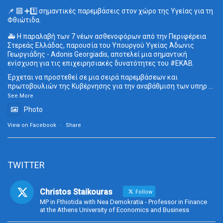
📌 🔟 ➕1️⃣ σημαντικές παρεμβάσεις στον χώρο της Υγείας για τη
Φθιώτιδα.
🚑 Η παραλαβή των 7 νέων ασθενοφόρων από την Περιφέρεια
Στερεάς Ελλάδας, παρουσία του Υπουργού Υγείας Άδωνις
Γεωργιάδης - Adonis Georgiadis, αποτελεί μια σημαντική
ενίσχυση για τις επιχειρησιακές δυνατότητες του
#ΕΚΑΒ
.
Έρχεται να προστεθεί σε μια σειρά παρεμβάσεων και
πρωτοβουλιών της Κυβέρνησης για την αναβάθμιση των υπηρ
...
See More
Photo
View on Facebook
·
Share
TWITTER
Christos Staikouras
Follow
MP in Fthiotida with Nea Demokratia - Professor in Finance
at the Athens University of Economics and Business