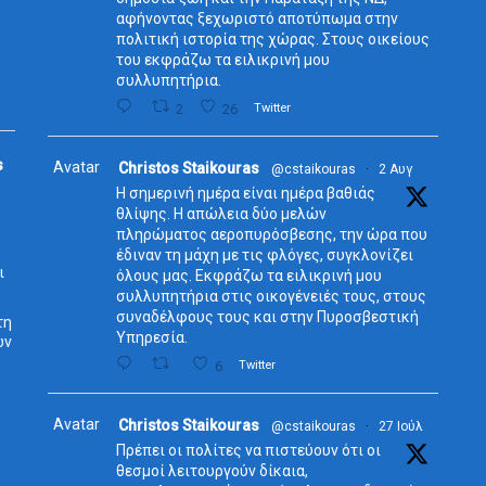
αφήνοντας ξεχωριστό αποτύπωμα στην
πολιτική ιστορία της χώρας. Στους οικείους
του εκφράζω τα ειλικρινή μου
συλλυπητήρια.
2
26
Twitter
s
Avatar
Christos Staikouras
@cstaikouras
·
2 Αυγ
Η σημερινή ημέρα είναι ημέρα βαθιάς
θλίψης. Η απώλεια δύο μελών
πληρώματος αεροπυρόσβεσης, την ώρα που
έδιναν τη μάχη με τις φλόγες, συγκλονίζει
ι
όλους μας. Εκφράζω τα ειλικρινή μου
συλλυπητήρια στις οικογένειές τους, στους
συναδέλφους τους και στην Πυροσβεστική
τη
Υπηρεσία.
ων
6
Twitter
Avatar
Christos Staikouras
@cstaikouras
·
27 Ιούλ
Πρέπει οι πολίτες να πιστεύουν ότι οι
θεσμοί λειτουργούν δίκαια,