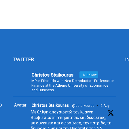
TWITTER
I
Christos Staikouras
Follow
MP in Fthiotida with Nea Demokratia - Professor in
Finance at the Athens University of Economics
and Business
ύ
Avatar
Christos Staikouras
@cstaikouras
·
2 Αυγ
Με θλίψη αποχαιρετώ τον Ιωάννη
Βαρβιτσιώτη. Υπηρέτησε, επί δεκαετίες,
με συνέπεια και αφοσίωση, την πατρίδα, τη
δημόσια ζωή και την Παράταξη της ΝΔ,