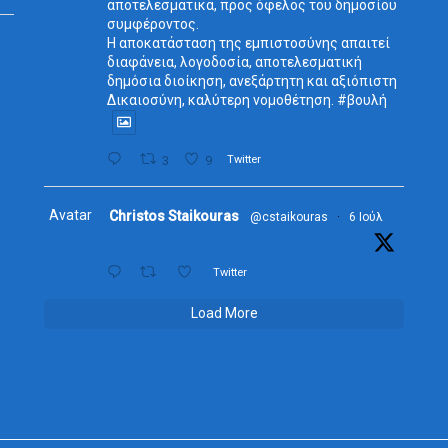
αποτελεσματικά, προς όφελος του δημοσίου
συμφέροντος.
Η αποκατάσταση της εμπιστοσύνης απαιτεί
διαφάνεια, λογοδοσία, αποτελεσματική
δημόσια διοίκηση, ανεξάρτητη και αξιόπιστη
Δικαιοσύνη, καλύτερη νομοθέτηση. #βουλή
3
9
Twitter
Avatar
Christos Staikouras
@cstaikouras
·
6 Ιούλ
Twitter
Load More