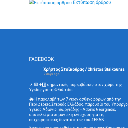
Εκτύπωση άρθρου
FACEBOOK
Χρήστος Σταϊκούρας / Christos Staikouras
2 days ago
📌 🔟 ➕1️⃣ σημαντικές παρεμβάσεις στον χώρο της
Υγείας για τη Φθιώτιδα.
🚑 Η παραλαβή των 7 νέων ασθενοφόρων από την
Περιφέρεια Στερεάς Ελλάδας, παρουσία του Υπουργο
Υγείας Άδωνις Γεωργιάδης - Adonis Georgiadis,
αποτελεί μια σημαντική ενίσχυση για τις
επιχειρησιακές δυνατότητες του
#ΕΚΑΒ
.
Έρχεται να προστεθεί σε μια σειρά παρεμβάσεων και