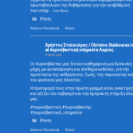
πρωτοβουλιών της Κυβέρνησης για την αναβάθμιση
των υπηρ
...
See More
Photo
View on Facebook
·
Share
Χρήστος Σταϊκούρας / Christos Staikouras
i
at πυροσβεστική υπηρεσία Λαμίας.
6 days ago
Οι πυροσβέστες μας δίνουν καθημερινά μια δύσκολη
μάχη, με αυταπάρνηση και αίσθημα ευθύνης, για την
προστασία της ανθρώπινης ζωής, της περιουσίας κα
του φυσικού μας πλούτου.
Η προσφορά τους στην πρώτη γραμμή είναι ανεκτίμη
και αξίζει τον σεβασμό και την έμπρακτη στήριξη όλ
μας.
#πυροσβεστική
#πυροσβέστης
#πυροσβεστική_
υπηρεσία
Photo
View on Facebook
·
Share