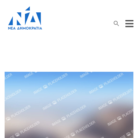
Search Button
Search
for: