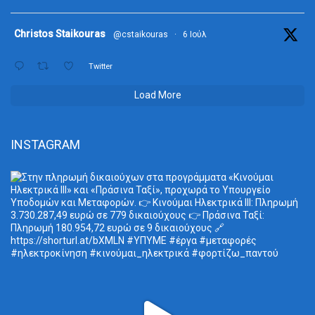
ta
Christos Staikouras
@cstaikouras
·
6 Ιούλ
Twitter
Load More
INSTAGRAM