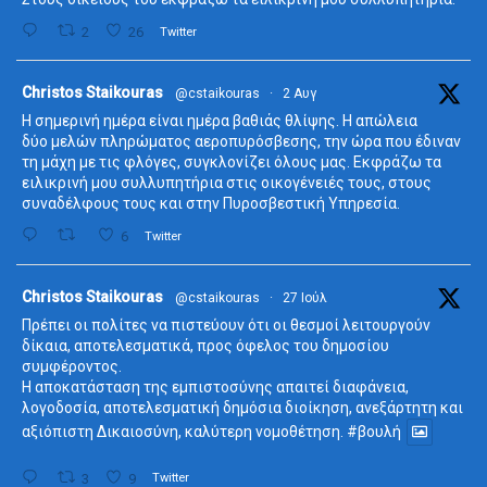
2
26
Twitter
ta
Christos Staikouras
@cstaikouras
·
2 Αυγ
Η σημερινή ημέρα είναι ημέρα βαθιάς θλίψης. Η απώλεια
δύο μελών πληρώματος αεροπυρόσβεσης, την ώρα που έδιναν
τη μάχη με τις φλόγες, συγκλονίζει όλους μας. Εκφράζω τα
ειλικρινή μου συλλυπητήρια στις οικογένειές τους, στους
συναδέλφους τους και στην Πυροσβεστική Υπηρεσία.
6
Twitter
ta
Christos Staikouras
@cstaikouras
·
27 Ιούλ
Πρέπει οι πολίτες να πιστεύουν ότι οι θεσμοί λειτουργούν
δίκαια, αποτελεσματικά, προς όφελος του δημοσίου
συμφέροντος.
Η αποκατάσταση της εμπιστοσύνης απαιτεί διαφάνεια,
λογοδοσία, αποτελεσματική δημόσια διοίκηση, ανεξάρτητη και
αξιόπιστη Δικαιοσύνη, καλύτερη νομοθέτηση.
#βουλή
3
9
Twitter