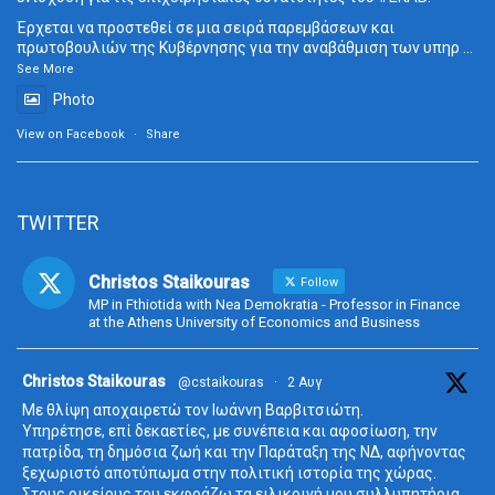
Έρχεται να προστεθεί σε μια σειρά παρεμβάσεων και
πρωτοβουλιών της Κυβέρνησης για την αναβάθμιση των υπηρ
...
See More
Photo
View on Facebook
·
Share
TWITTER
Christos Staikouras
Follow
MP in Fthiotida with Nea Demokratia - Professor in Finance
at the Athens University of Economics and Business
ta
Christos Staikouras
@cstaikouras
·
2 Αυγ
Με θλίψη αποχαιρετώ τον Ιωάννη Βαρβιτσιώτη.
Υπηρέτησε, επί δεκαετίες, με συνέπεια και αφοσίωση, την
πατρίδα, τη δημόσια ζωή και την Παράταξη της ΝΔ, αφήνοντας
ξεχωριστό αποτύπωμα στην πολιτική ιστορία της χώρας.
Στους οικείους του εκφράζω τα ειλικρινή μου συλλυπητήρια.