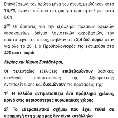
Επενδύσεων, τον πρώτο μήνα του έτους, μειώθηκαν κατά
14,7%
, έναντι ετήσιου στόχου για οριακή αύξηση κατά
0,6%.
ον
3
. Οι δαπάνες για την εξόφληση παλαιών οφειλών
νοσοκομείων, δείγμα λογιστικών ακροβασιών, τον
πρώτο μήνα του έτους, ανήλθαν στα
3,4 δισ. ευρώ
, όταν
για όλο το 2011, ο Προϋπολογισμός τις εκτιμούσε στα
420 εκατ. ευρώ
.
Κυρίες και Κύριοι Συνάδελφοι,
Οι τελευταίες εξελίξεις
επιβεβαιώνουν
βασικές,
σταθερές, διαπιστώσεις της Αξιωματικής
Αντιπολίτευσης και
δικαιώνουν
τις προτάσεις της:
η
1
.
Η Ελλάδα αντιμετωπίζει ένα πρόβλημα χρέους,
κοινό στις περισσότερες ευρωπαϊκές χώρες
.
η
2
.
Το «θεραπευτικό σχήμα» που έχει τεθεί σε
εφαρμογή στη χώρα μας δεν είναι κατάλληλο
.