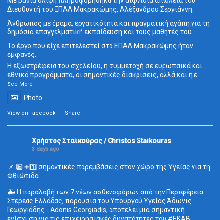
Με βαθιά θλίψη πληροφορήθηκα την αιφνίδια απώλεια του
Διευθυντή του ΕΠΑΛ Μακρακώμης, Αλέξανδρου Σεργιάννη.
Άνθρωπος με όραμα, εργατικότητα και πραγματική αγάπη για τη
δημόσια επαγγελματική εκπαίδευση και τους μαθητές του.
Το έργο που είχε επιτελεστεί στο ΕΠΑΛ Μακρακώμης ήταν
εμφανές.
Η εξωστρέφεια του σχολείου, η συμμετοχή σε ευρωπαϊκά και
εθνικά προγράμματα, οι σημαντικές διακρίσεις, αλλά και η ε
...
See More
Photo
View on Facebook
·
Share
Χρήστος Σταϊκούρας / Christos Staikouras
3 days ago
📌 🔟 ➕1️⃣ σημαντικές παρεμβάσεις στον χώρο της Υγείας για τη
Φθιώτιδα.
🚑 Η παραλαβή των 7 νέων ασθενοφόρων από την Περιφέρεια
Στερεάς Ελλάδας, παρουσία του Υπουργού Υγείας Άδωνις
Γεωργιάδης - Adonis Georgiadis, αποτελεί μια σημαντική
ενίσχυση για τις επιχειρησιακές δυνατότητες του
#ΕΚΑΒ
.