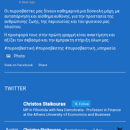
6 days ago
Οι πυροσβέστες μας δίνουν καθημερινά μια δύσκολη μάχη, με
αυταπάρνηση και αίσθημα ευθύνης, για την προστασία της
ανθρώπινης ζωής, της περιουσίας και του φυσικού μας
πλούτου.
Η προσφορά τους στην πρώτη γραμμή είναι ανεκτίμητη και
αξίζει τον σεβασμό και την έμπρακτη στήριξη όλων μας.
#πυροσβεστική
#πυροσβέστης
#πυροσβεστική_
υπηρεσία
Photo
View on Facebook
·
Share
TWITTER
Christos Staikouras
Follow
MP in Fthiotida with Nea Demokratia - Professor in Finance
at the Athens University of Economics and Business
Avatar