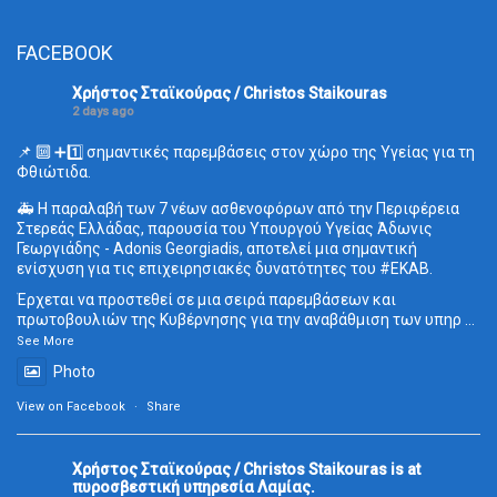
FACEBOOK
Χρήστος Σταϊκούρας / Christos Staikouras
2 days ago
📌 🔟 ➕1️⃣ σημαντικές παρεμβάσεις στον χώρο της Υγείας για τη
Φθιώτιδα.
🚑 Η παραλαβή των 7 νέων ασθενοφόρων από την Περιφέρεια
Στερεάς Ελλάδας, παρουσία του Υπουργού Υγείας Άδωνις
Γεωργιάδης - Adonis Georgiadis, αποτελεί μια σημαντική
ενίσχυση για τις επιχειρησιακές δυνατότητες του
#ΕΚΑΒ
.
Έρχεται να προστεθεί σε μια σειρά παρεμβάσεων και
πρωτοβουλιών της Κυβέρνησης για την αναβάθμιση των υπηρ
...
See More
Photo
View on Facebook
·
Share
Χρήστος Σταϊκούρας / Christos Staikouras
is at
πυροσβεστική υπηρεσία Λαμίας.