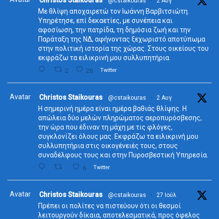
Christos Staikouras
@cstaikouras
·
2 Αυγ
Με θλίψη αποχαιρετώ τον Ιωάννη Βαρβιτσιώτη.
Υπηρέτησε, επί δεκαετίες, με συνέπεια και
αφοσίωση, την πατρίδα, τη δημόσια ζωή και την
Παράταξη της ΝΔ, αφήνοντας ξεχωριστό αποτύπωμα
στην πολιτική ιστορία της χώρας. Στους οικείους του
εκφράζω τα ειλικρινή μου συλλυπητήρια.
2
26
Twitter
Avatar
Christos Staikouras
@cstaikouras
·
2 Αυγ
Η σημερινή ημέρα είναι ημέρα βαθιάς θλίψης. Η
απώλεια δύο μελών πληρώματος αεροπυρόσβεσης,
την ώρα που έδιναν τη μάχη με τις φλόγες,
συγκλονίζει όλους μας. Εκφράζω τα ειλικρινή μου
συλλυπητήρια στις οικογένειές τους, στους
συναδέλφους τους και στην Πυροσβεστική Υπηρεσία.
6
Twitter
Avatar
Christos Staikouras
@cstaikouras
·
27 Ιούλ
Πρέπει οι πολίτες να πιστεύουν ότι οι θεσμοί
λειτουργούν δίκαια, αποτελεσματικά, προς όφελος