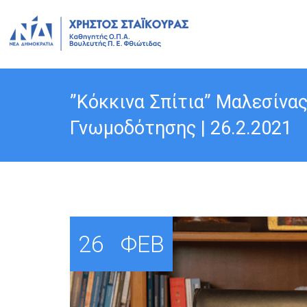
”Κόκκινα Σπίτια” Μαλεσίνα
Γνωμοδότησης | 26.2.2021
26
ΦΕΒ