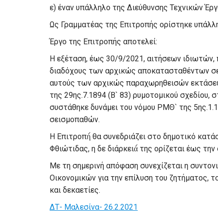
ε) έναν υπάλληλο της Διεύθυνσης Τεχνικών Έρ
Ως Γραμματέας της Επιτροπής ορίστηκε υπάλλ
Έργο της Επιτροπής αποτελεί:
Η εξέταση, έως 30/9/2021, αιτήσεων ιδιωτών,
διαδόχους των αρχικώς αποκατασταθέντων σε
αυτούς των αρχικώς παραχωρηθεισών εκτάσεων 
της 29ης.7.1894 (Β` 83) ρυμοτομικού σχεδίου,
συστάθηκε δυνάμει του νόμου ΡΜΘ` της 5ης.1.1
σεισμοπαθών.
Η Επιτροπή́ θα συνεδριάζει στο δημοτικό κατ
Φθιώτιδας, η δε διάρκειά́ της ορίζεται έως τη
Με τη σημερινή απόφαση συνεχίζεται η συντον
Οικονομικών για την επίλυση του ζητήματος, τ
και δεκαετίες.
ΔΤ- Μαλεσίνα- 26.2.2021