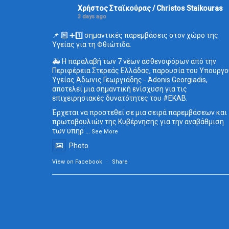
Χρήστος Σταϊκούρας / Christos Staikouras
3 days ago
📌 🔟 ➕1️⃣ σημαντικές παρεμβάσεις στον χώρο της
Υγείας για τη Φθιώτιδα.
🚑 Η παραλαβή των 7 νέων ασθενοφόρων από την
Περιφέρεια Στερεάς Ελλάδας, παρουσία του Υπουργο
Υγείας Άδωνις Γεωργιάδης - Adonis Georgiadis,
αποτελεί μια σημαντική ενίσχυση για τις
επιχειρησιακές δυνατότητες του
#ΕΚΑΒ
.
Έρχεται να προστεθεί σε μια σειρά παρεμβάσεων και
πρωτοβουλιών της Κυβέρνησης για την αναβάθμιση
των υπηρ
...
See More
Photo
View on Facebook
·
Share