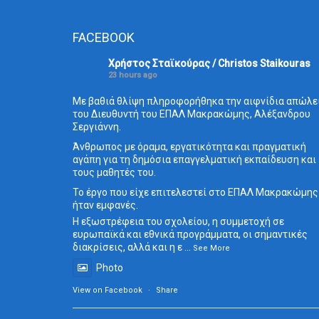
FACEBOOK
Χρήστος Σταϊκούρας / Christos Staikouras
23 hours ago
Με βαθιά θλίψη πληροφορήθηκα την αιφνίδια απώλε
του Διευθυντή του ΕΠΑΛ Μακρακώμης, Αλέξανδρου
Σεργιάννη.
Άνθρωπος με όραμα, εργατικότητα και πραγματική
αγάπη για τη δημόσια επαγγελματική εκπαίδευση και
τους μαθητές του.
Το έργο που είχε επιτελεστεί στο ΕΠΑΛ Μακρακώμης
ήταν εμφανές.
Η εξωστρέφεια του σχολείου, η συμμετοχή σε
ευρωπαϊκά και εθνικά προγράμματα, οι σημαντικές
διακρίσεις, αλλά και η ε
...
See More
Photo
View on Facebook
·
Share