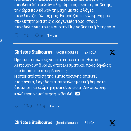
απώλεια δύο μελών πληρώματος αεροπυρόσβεσης,
την ώρα που έδιναν τη μάχη με τις φλόγες,
συγκλονίζει όλους μας. Εκφράζω τα ειλικρινή μου
συλλυπητήρια στις οικογένειές τους, στους
συναδέλφους τους και στην Πυροσβεστική Υπηρεσία.
6
Twitter
ύ
Avata
Christos Staikouras
@cstaikouras
·
27 Ιούλ
r
Πρέπει οι πολίτες να πιστεύουν ότι οι θεσμοί
λειτουργούν δίκαια, αποτελεσματικά, προς όφελος
του δημοσίου συμφέροντος.
Η αποκατάσταση της εμπιστοσύνης απαιτεί
διαφάνεια, λογοδοσία, αποτελεσματική δημόσια
διοίκηση, ανεξάρτητη και αξιόπιστη Δικαιοσύνη,
καλύτερη νομοθέτηση.
#βουλή
3
9
Twitter
Avata
Christos Staikouras
@cstaikouras
·
6 Ιούλ
r