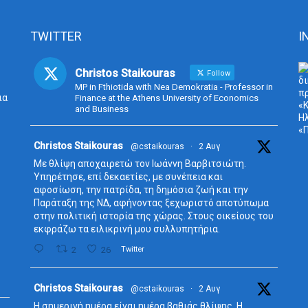
TWITTER
I
Christos Staikouras
Follow
MP in Fthiotida with Nea Demokratia - Professor in
ια
Finance at the Athens University of Economics
and Business
Avata
Christos Staikouras
@cstaikouras
·
2 Αυγ
r
Με θλίψη αποχαιρετώ τον Ιωάννη Βαρβιτσιώτη.
Υπηρέτησε, επί δεκαετίες, με συνέπεια και
αφοσίωση, την πατρίδα, τη δημόσια ζωή και την
Παράταξη της ΝΔ, αφήνοντας ξεχωριστό αποτύπωμα
στην πολιτική ιστορία της χώρας. Στους οικείους του
εκφράζω τα ειλικρινή μου συλλυπητήρια.
2
26
Twitter
Avata
Christos Staikouras
@cstaikouras
·
2 Αυγ
r
Η σημερινή ημέρα είναι ημέρα βαθιάς θλίψης. Η