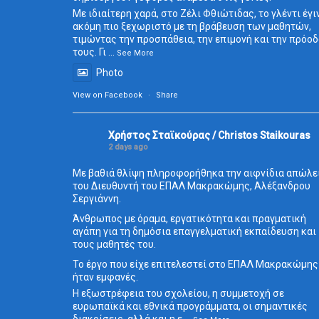
Με ιδιαίτερη χαρά, στο Ζέλι Φθιώτιδας, το γλέντι έγι
ακόμη πιο ξεχωριστό με τη βράβευση των μαθητών,
τιμώντας την προσπάθεια, την επιμονή και την πρόο
τους. Γι
...
See More
Photo
View on Facebook
·
Share
Χρήστος Σταϊκούρας / Christos Staikouras
2 days ago
Με βαθιά θλίψη πληροφορήθηκα την αιφνίδια απώλε
του Διευθυντή του ΕΠΑΛ Μακρακώμης, Αλέξανδρου
Σεργιάννη.
Άνθρωπος με όραμα, εργατικότητα και πραγματική
αγάπη για τη δημόσια επαγγελματική εκπαίδευση και
τους μαθητές του.
Το έργο που είχε επιτελεστεί στο ΕΠΑΛ Μακρακώμης
ήταν εμφανές.
Η εξωστρέφεια του σχολείου, η συμμετοχή σε
ευρωπαϊκά και εθνικά προγράμματα, οι σημαντικές
διακρίσεις, αλλά και η ε
...