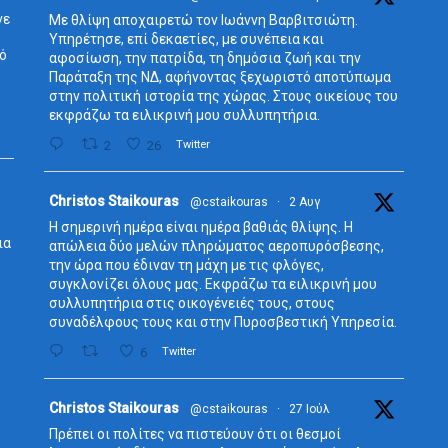
r
νε
Με θλίψη αποχαιρετώ τον Ιωάννη Βαρβιτσιώτη.
Υπηρέτησε, επί δεκαετίες, με συνέπεια και
δό
αφοσίωση, την πατρίδα, τη δημόσια ζωή και την
Παράταξη της ΝΔ, αφήνοντας ξεχωριστό αποτύπωμα
στην πολιτική ιστορία της χώρας. Στους οικείους του
εκφράζω τα ειλικρινή μου συλλυπητήρια.
2
26
Twitter
Avata
Christos Staikouras
@cstaikouras
·
2 Αυγ
r
Η σημερινή ημέρα είναι ημέρα βαθιάς θλίψης. Η
ια
απώλεια δύο μελών πληρώματος αεροπυρόσβεσης,
την ώρα που έδιναν τη μάχη με τις φλόγες,
συγκλονίζει όλους μας. Εκφράζω τα ειλικρινή μου
συλλυπητήρια στις οικογένειές τους, στους
συναδέλφους τους και στην Πυροσβεστική Υπηρεσία.
6
Twitter
Avata
Christos Staikouras
@cstaikouras
·
27 Ιούλ
r
Πρέπει οι πολίτες να πιστεύουν ότι οι θεσμοί