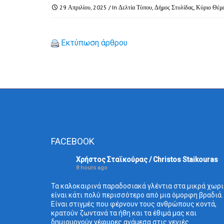
29 Απριλίου, 2025
/ In
Δελτία Τύπου
,
Δήμος Στυλίδας
,
Κύριο Θέμ
Εκτύπωση άρθρου
FACEBOOK
Χρήστος Σταϊκούρας / Christos Staikouras
8 hours ago
Τα καλοκαιρινά παραδοσιακά γλέντια στα μικρά χωρι
είναι κάτι πολύ περισσότερο από μια όμορφη βραδιά.
Είναι στιγμές που φέρνουν τους ανθρώπους κοντά,
κρατούν ζωντανά τα ήθη και τα έθιμά μας και
δημιουργούν γέφυρες ανάμεσα στις γενιές.