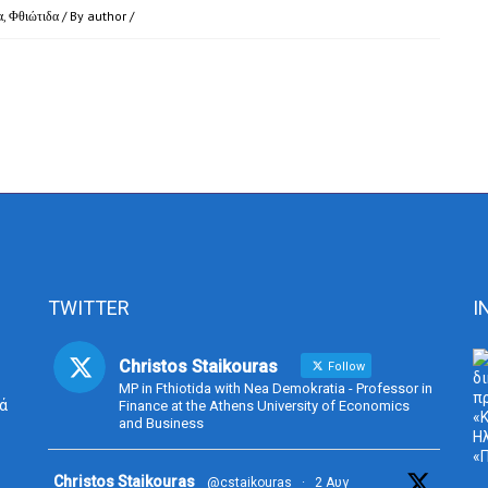
α
,
Φθιώτιδα
/ By
author
/
TWITTER
I
Christos Staikouras
Follow
MP in Fthiotida with Nea Demokratia - Professor in
ά
Finance at the Athens University of Economics
and Business
Avata
Christos Staikouras
@cstaikouras
·
2 Αυγ