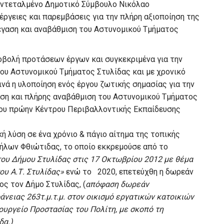
εντεταλμένο Δημοτικό Σύμβουλο Νικόλαο
ργειες και παρεμβάσεις για την πλήρη αξιοποίηση της
έγαση και αναβάθμιση του Αστυνομικού Τμήματος
οβολή προτάσεων έργων και συγκεκριμένα για την
του Αστυνομικού Τμήματος Στυλίδας και με χρονικό
νά η υλοποίηση ενός έργου ζωτικής σημασίας για την
αση και πλήρης αναβάθμιση του Αστυνομικού Τμήματος
 του πρώην Κέντρου Περιβαλλοντικής Εκπαίδευσης
κή λύση σε ένα χρόνιο & πάγιο αίτημα της τοπικής
ήλων Φθιώτιδας, το οποίο εκκρεμούσε από το
του Δήμου Στυλίδας στις 17 Οκτωβρίου 2012 με θέμα
ου Α.Τ. Στυλίδας»
ενώ το 2020, επετεύχθη η δωρεάν
ς τον Δήμο Στυλίδας, (
απόφαση δωρεάν
νειας 263τ.μ.τ.μ. στον οικισμό εργατικών κατοικιών
πουργείο Προστασίας του Πολίτη, με σκοπό τη
δα.)