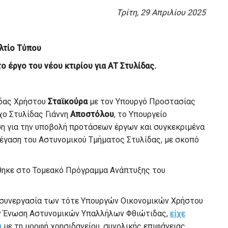
Τρίτη
,
2
9
Απριλίου
202
5
λτίο Τύπου
τ
ο έργο του νέου κτιρίου για
ΑΤ Στυλίδας
.
ιδας Χρήστου
Σταϊκούρα
με τον Υπουργό Προστασίας
χο Στυλίδας Γιάννη
Αποστόλου
, τ
ο Υπουργείο
η για την υποβολή προτάσεων έργων και συγκε
κ
ριμένα
στέγαση του Αστυνομικού Τμήματος Στυλίδας, με σκοπό
χθηκε στο Τομεακό Πρόγραμμα Ανάπτυξης του
ε συνεργασία των τότε Υπουργών Οικονομικών Χρήστου
ην Ένωση Αστυνομικών Υπαλλήλων Φθιώτιδας
,
είχε
υ
με τη μορφή χρησιδανείου, συνολικής επιφάνειας