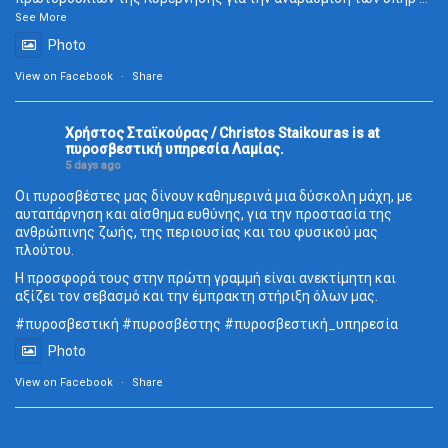
See More
Photo
View on Facebook
·
Share
Χρήστος Σταϊκούρας / Christos Staikouras
is at
πυροσβεστική υπηρεσία Λαμίας.
5 days ago
Οι πυροσβέστες μας δίνουν καθημερινά μια δύσκολη μάχη, με
αυταπάρνηση και αίσθημα ευθύνης, για την προστασία της
ανθρώπινης ζωής, της περιουσίας και του φυσικού μας
πλούτου.
Η προσφορά τους στην πρώτη γραμμή είναι ανεκτίμητη και
αξίζει τον σεβασμό και την έμπρακτη στήριξη όλων μας.
#πυροσβεστική
#πυροσβέστης
#πυροσβεστική_
υπηρεσία
Photo
View on Facebook
·
Share