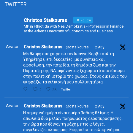
TWITTER
Christos Staikouras
Follow
MP in Fthiotida with Nea Demokratia - Professor in Finance
at the Athens University of Economics and Business
Avatar
Christos Staikouras
@cstaikouras
·
2 Αυγ
Με θλίψη αποχαιρετώ τον Ιωάννη Βαρβιτσιώτη.
Υπηρέτησε, επί δεκαετίες, με συνέπεια και
αφοσίωση, την πατρίδα, τη δημόσια ζωή και την
Παράταξη της ΝΔ, αφήνοντας ξεχωριστό αποτύπωμα
στην πολιτική ιστορία της χώρας. Στους οικείους του
εκφράζω τα ειλικρινή μου συλλυπητήρια.
2
26
Twitter
Avatar
Christos Staikouras
@cstaikouras
·
2 Αυγ
Η σημερινή ημέρα είναι ημέρα βαθιάς θλίψης. Η
απώλεια δύο μελών πληρώματος αεροπυρόσβεσης,
την ώρα που έδιναν τη μάχη με τις φλόγες,
συγκλονίζει όλους μας. Εκφράζω τα ειλικρινή μου