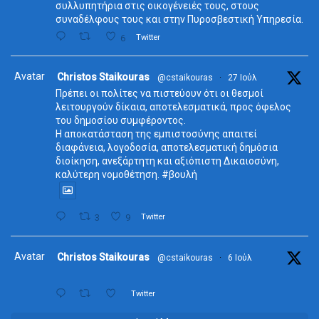
συλλυπητήρια στις οικογένειές τους, στους
συναδέλφους τους και στην Πυροσβεστική Υπηρεσία.
6
Twitter
Avatar
Christos Staikouras
@cstaikouras
·
27 Ιούλ
Πρέπει οι πολίτες να πιστεύουν ότι οι θεσμοί
λειτουργούν δίκαια, αποτελεσματικά, προς όφελος
του δημοσίου συμφέροντος.
Η αποκατάσταση της εμπιστοσύνης απαιτεί
διαφάνεια, λογοδοσία, αποτελεσματική δημόσια
διοίκηση, ανεξάρτητη και αξιόπιστη Δικαιοσύνη,
καλύτερη νομοθέτηση. #βουλή
3
9
Twitter
Avatar
Christos Staikouras
@cstaikouras
·
6 Ιούλ
Twitter