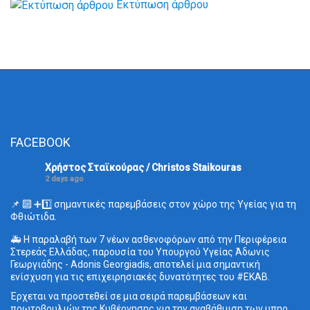
Εκτύπωση άρθρου
FACEBOOK
Χρήστος Σταϊκούρας / Christos Staikouras
2 days ago
📌 🔟 ➕1️⃣ σημαντικές παρεμβάσεις στον χώρο της Υγείας για τη
Φθιώτιδα.
🚑 Η παραλαβή των 7 νέων ασθενοφόρων από την Περιφέρεια
Στερεάς Ελλάδας, παρουσία του Υπουργού Υγείας Άδωνις
Γεωργιάδης - Adonis Georgiadis, αποτελεί μια σημαντική
ενίσχυση για τις επιχειρησιακές δυνατότητες του
#ΕΚΑΒ
.
Έρχεται να προστεθεί σε μια σειρά παρεμβάσεων και
πρωτοβουλιών της Κυβέρνησης για την αναβάθμιση των υπηρ
...