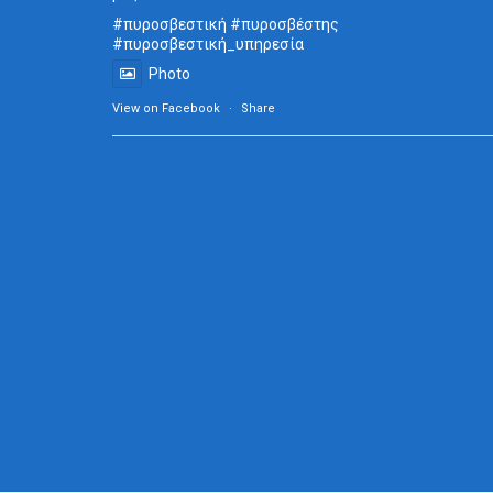
#πυροσβεστική
#πυροσβέστης
#πυροσβεστική_
υπηρεσία
Photo
View on Facebook
·
Share