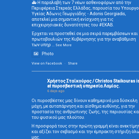
🚑 Η παραλαβή των 7 νέων ασθενοφόρων από την
Περιφέρεια Στερεάς Ελλάδας, παρουσία του Υπουργο
Υγείας Άδωνις Γεωργιάδης - Adonis Georgiadis,
αποτελεί μια σημαντική ενίσχυση για τις
επιχειρησιακές δυνατότητες του
#ΕΚΑΒ
.
Έρχεται να προστεθεί σε μια σειρά παρεμβάσεων και
πρωτοβουλιών της Κυβέρνησης για την αναβάθμιση
των υπηρ
...
See More
Photo
View on Facebook
·
Share
Χρήστος Σταϊκούρας / Christos Staikouras
i
at πυροσβεστική υπηρεσία Λαμίας.
6 days ago
Οι πυροσβέστες μας δίνουν καθημερινά μια δύσκολη
μάχη, με αυταπάρνηση και αίσθημα ευθύνης, για την
προστασία της ανθρώπινης ζωής, της περιουσίας κα
του φυσικού μας πλούτου.
Η προσφορά τους στην πρώτη γραμμή είναι ανεκτίμη
και αξίζει τον σεβασμό και την έμπρακτη στήριξη όλ
μας.