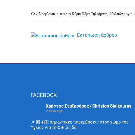
2 Νοεμβρίου, 2018
/ In
Κύριο Θέμα
,
Τηλεόραση
,
Φθιώτιδα
/ By
au
Εκτύπωση άρθρου
FACEBOOK
Χρήστος Σταϊκούρας / Christos Staikouras
2 days ago
📌 🔟 ➕1️⃣ σημαντικές παρεμβάσεις στον χώρο της
Υγείας για τη Φθιώτιδα.