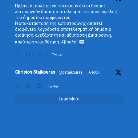
r
Πρέπει οι πολίτες να πιστεύουν ότι οι θεσμοί
λειτουργούν δίκαια, αποτελεσματικά, προς όφελος
του δημοσίου συμφέροντος.
Η αποκατάσταση της εμπιστοσύνης απαιτεί
διαφάνεια, λογοδοσία, αποτελεσματική δημόσια
διοίκηση, ανεξάρτητη και αξιόπιστη Δικαιοσύνη,
καλύτερη νομοθέτηση.
#βουλή
3
9
Twitter
Avata
Christos Staikouras
@cstaikouras
·
6 Ιούλ
r
Twitter
Load More