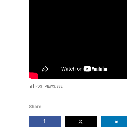
POST VIEWS:
832
Share