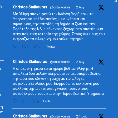
ύ
Avata
Christos Staikouras
@cstaikouras
·
2 Αυγ
r
Με θλίψη αποχαιρετώ τον Ιωάννη Βαρβιτσιώτη.
Υπηρέτησε, επί δεκαετίες, με συνέπεια και
αφοσίωση, την πατρίδα, τη δημόσια ζωή και την
Παράταξη της ΝΔ, αφήνοντας ξεχωριστό αποτύπωμα
στην πολιτική ιστορία της χώρας. Στους οικείους του
εκφράζω τα ειλικρινή μου συλλυπητήρια.
2
26
Twitter
Avata
Christos Staikouras
@cstaikouras
·
2 Αυγ
r
Η σημερινή ημέρα είναι ημέρα βαθιάς θλίψης. Η
s
απώλεια δύο μελών πληρώματος αεροπυρόσβεσης,
την ώρα που έδιναν τη μάχη με τις φλόγες,
συγκλονίζει όλους μας. Εκφράζω τα ειλικρινή μου
συλλυπητήρια στις οικογένειές τους, στους
συναδέλφους τους και στην Πυροσβεστική Υπηρεσία.
ι
6
Twitter
τη
ων
Avata
Christos Staikouras
@cstaikouras
·
27 Ιούλ