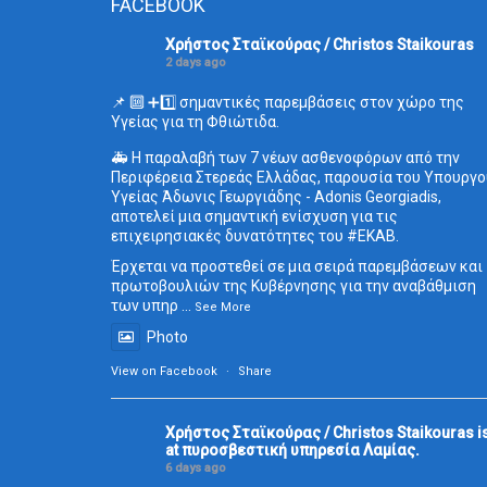
FACEBOOK
Χρήστος Σταϊκούρας / Christos Staikouras
2 days ago
📌 🔟 ➕1️⃣ σημαντικές παρεμβάσεις στον χώρο της
Υγείας για τη Φθιώτιδα.
🚑 Η παραλαβή των 7 νέων ασθενοφόρων από την
Περιφέρεια Στερεάς Ελλάδας, παρουσία του Υπουργο
Υγείας Άδωνις Γεωργιάδης - Adonis Georgiadis,
αποτελεί μια σημαντική ενίσχυση για τις
επιχειρησιακές δυνατότητες του
#ΕΚΑΒ
.
Έρχεται να προστεθεί σε μια σειρά παρεμβάσεων και
πρωτοβουλιών της Κυβέρνησης για την αναβάθμιση
των υπηρ
...
See More
Photo
View on Facebook
·
Share
Χρήστος Σταϊκούρας / Christos Staikouras
i
at πυροσβεστική υπηρεσία Λαμίας.
6 days ago