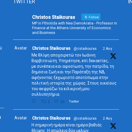
TWITTER
I
Christos Staikouras
Follow
MP in Fthiotida with Nea Demokratia - Professor in
Finance at the Athens University of Economics
and Business
ύ
Avatar
Christos Staikouras
@cstaikouras
·
2 Αυγ
Με θλίψη αποχαιρετώ τον Ιωάννη
Βαρβιτσιώτη. Υπηρέτησε, επί δεκαετίες,
με συνέπεια και αφοσίωση, την πατρίδα, τη
δημόσια ζωή και την Παράταξη της ΝΔ,
αφήνοντας ξεχωριστό αποτύπωμα στην
πολιτική ιστορία της χώρας. Στους οικείους
του εκφράζω τα ειλικρινή μου
συλλυπητήρια.
2
26
Twitter
s
Avatar
Christos Staikouras
@cstaikouras
·
2 Αυγ
Η σημερινή ημέρα είναι ημέρα βαθιάς
θλίψης. Η απώλεια δύο μελών