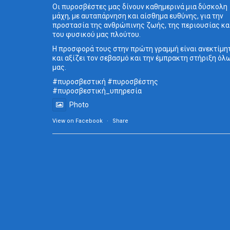
Οι πυροσβέστες μας δίνουν καθημερινά μια δύσκολη
μάχη, με αυταπάρνηση και αίσθημα ευθύνης, για την
προστασία της ανθρώπινης ζωής, της περιουσίας κα
του φυσικού μας πλούτου.
Η προσφορά τους στην πρώτη γραμμή είναι ανεκτίμη
και αξίζει τον σεβασμό και την έμπρακτη στήριξη όλ
μας.
#πυροσβεστική
#πυροσβέστης
#πυροσβεστική_
υπηρεσία
Photo
View on Facebook
·
Share