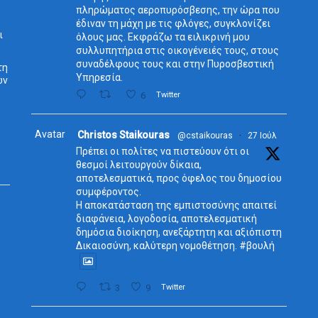
πληρώματος αεροπυρόσβεσης, την ώρα που
έδιναν τη μάχη με τις φλόγες, συγκλονίζει
ι
όλους μας. Εκφράζω τα ειλικρινή μου
συλλυπητήρια στις οικογένειές τους, στους
συναδέλφους τους και στην Πυροσβεστική
τη
Υπηρεσία.
ων
6
Twitter
Avatar
Christos Staikouras
@cstaikouras
·
27 Ιούλ
Πρέπει οι πολίτες να πιστεύουν ότι οι
θεσμοί λειτουργούν δίκαια,
αποτελεσματικά, προς όφελος του δημοσίου
συμφέροντος.
Η αποκατάσταση της εμπιστοσύνης απαιτεί
διαφάνεια, λογοδοσία, αποτελεσματική
δημόσια διοίκηση, ανεξάρτητη και αξιόπιστη
Δικαιοσύνη, καλύτερη νομοθέτηση. #βουλή
3
9
Twitter