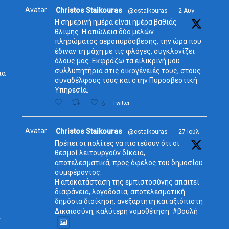
Avatar
Christos Staikouras
@cstaikouras
·
2 Αυγ
Η σημερινή ημέρα είναι ημέρα βαθιάς
θλίψης. Η απώλεια δύο μελών
πληρώματος αεροπυρόσβεσης, την ώρα που
έδιναν τη μάχη με τις φλόγες, συγκλονίζει
όλους μας. Εκφράζω τα ειλικρινή μου
συλλυπητήρια στις οικογένειές τους, στους
ια
συναδέλφους τους και στην Πυροσβεστική
Υπηρεσία.
6
Twitter
Avatar
Christos Staikouras
@cstaikouras
·
27 Ιούλ
Πρέπει οι πολίτες να πιστεύουν ότι οι
θεσμοί λειτουργούν δίκαια,
αποτελεσματικά, προς όφελος του δημοσίου
συμφέροντος.
Η αποκατάσταση της εμπιστοσύνης απαιτεί
διαφάνεια, λογοδοσία, αποτελεσματική
ς
δημόσια διοίκηση, ανεξάρτητη και αξιόπιστη
Δικαιοσύνη, καλύτερη νομοθέτηση. #βουλή
ν