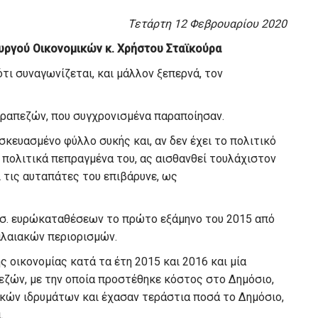
Τετάρτη 12
Φεβρουαρίου
2020
ργού Οικονομικών κ. Χρήστου Σταϊκούρα
τι συναγωνίζεται, και μάλλον ξεπερνά, τον
ραπεζών, που συγχρονισμένα παραποίησαν.
σκευασμένο φύλλο συκής
και
,
αν δεν έχει το πολιτικό
 πολιτικά πεπραγμένα του, ας αισθανθεί τουλάχιστον
ι τις αυταπάτες του
επιβάρυνε
,
ως
σ.
ευρώ
καταθέσεων το πρώτο εξάμηνο του 2015
από
λαιακών περιορισμών.
ς οικονομίας κατά τα έτη 2015 και 2016 και μία
εζών, με την οποία προστέθηκε κόστος στο Δημόσιο,
κών ιδρυμάτων και έχασαν τεράστια ποσά το Δημόσιο,
.