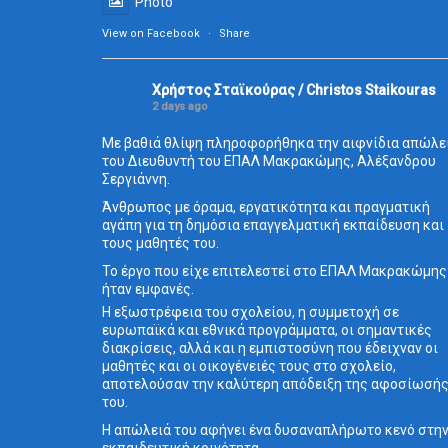
Photo
View on Facebook
·
Share
Χρήστος Σταϊκούρας / Christos Staikouras
2 days ago
Με βαθιά θλίψη πληροφορήθηκα την αιφνίδια απώλε
του Διευθυντή του ΕΠΑΛ Μακρακώμης, Αλέξανδρου
Σεργιάννη.
Άνθρωπος με όραμα, εργατικότητα και πραγματική
αγάπη για τη δημόσια επαγγελματική εκπαίδευση και
τους μαθητές του.
Το έργο που είχε επιτελεστεί στο ΕΠΑΛ Μακρακώμης
ήταν εμφανές.
Η εξωστρέφεια του σχολείου, η συμμετοχή σε
ευρωπαϊκά και εθνικά προγράμματα, οι σημαντικές
διακρίσεις, αλλά και η εμπιστοσύνη που έδειχναν οι
μαθητές και οι οικογένειές τους στο σχολείο,
αποτελούσαν την καλύτερη απόδειξη της αφοσίωσή
του.
Η απώλειά του αφήνει ένα δυσαναπλήρωτο κενό στη