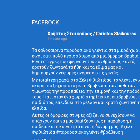
FACEBOOK
Χρήστος Σταϊκούρας / Christos Staikouras
4 hours ago
Τα καλοκαιρινά παραδοσιακά γλέντια στα μικρά χωρι
είναι κάτι πολύ περισσότερο από μια όμορφη βραδιά.
Είναι στιγμές που φέρνουν τους ανθρώπους κοντά,
κρατούν ζωντανά τα ήθη και τα έθιμά μας και
δημιουργούν γέφυρες ανάμεσα στις γενιές.
Με ιδιαίτερη χαρά, στο Ζέλι Φθιώτιδας, το γλέντι έγι
ακόμη πιο ξεχωριστό με τη βράβευση των μαθητών,
τιμώντας την προσπάθεια, την επιμονή και την πρόο
τους. Γιατί όταν ένα χωριό στηρίζει και επιβραβεύει 
παιδιά του, επενδύει στο μέλλον και κρατά ζωντανή 
ελπίδα.
Αυτές οι όμορφες στιγμές αξίζει να συνεχίσουν να
υπάρχουν και να μας θυμίζουν πως η παράδοση, η
παιδεία και η κοινότητα είναι η δύναμή μας. #ζέλι
#φθιώτιδα #παραδοσιακόγλέντι #βράβευση