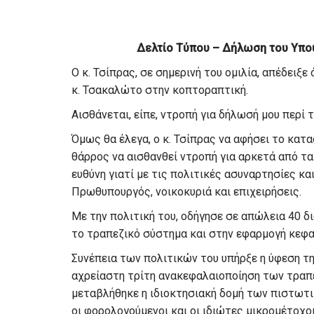
Δελτίο Τύπου –
Δήλωση του Υπου
Ο κ. Τσίπρας
,
σε σημερινή του ομιλία
,
απέδειξε ό
κ
.
Τσακαλώτο στην κοπτοραπτική.
Αισθάνεται
,
είπε
,
ντροπή για δήλωσή μου
περί τ
Όμως θα έλεγα, ο κ
.
Τσίπρας να αφήσει
το κατα
θάρρος να αισθανθεί ντροπή για αρκετά από τα
ευθύνη γιατί μ
ε τις πολιτικές ασυναρτησίες κα
Πρωθυπουργός
,
νοικοκυριά και επι
χειρήσεις.
Με την πολιτική του
,
οδήγησε σε απώλεια 40 δι
το τραπεζικό σύστημα και στην εφαρμογή
κεφα
Συνέπεια των πολιτικών του υπήρξε η ύφεση τη
αχρείαστη τρίτη ανακεφαλαιοποίηση
των τ
ραπ
μεταβλήθηκε η ιδιοκτησιακή δομή των πιστωτι
οι φορολογούμενοι και οι ιδιώτες μικρομέτοχοι