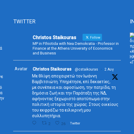
TWITTER
I
Christos Staikouras
Follow
MP in Fthiotida with Nea Demokratia - Professor in
ά
Finance at the Athens University of Economics
and Business
Avatar
Christos Staikouras
@cstaikouras
·
2 Αυγ
Με θλίψη αποχαιρετώ τον Ιωάννη
νε
Βαρβιτσιώτη. Υπηρέτησε, επί δεκαετίες,
δό
με συνέπεια και αφοσίωση, την πατρίδα, τη
τα
δημόσια ζωή και την Παράταξη της ΝΔ,
την
αφήνοντας ξεχωριστό αποτύπωμα στην
πολιτική ιστορία της χώρας. Στους οικείους
του εκφράζω τα ειλικρινή μου
συλλυπητήρια.
2
26
Twitter