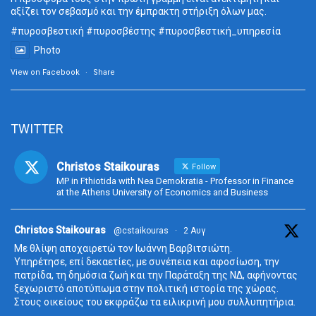
αξίζει τον σεβασμό και την έμπρακτη στήριξη όλων μας.
#πυροσβεστική
#πυροσβέστης
#πυροσβεστική_
υπηρεσία
Photo
View on Facebook
·
Share
TWITTER
Christos Staikouras
Follow
MP in Fthiotida with Nea Demokratia - Professor in Finance
at the Athens University of Economics and Business
ta
Christos Staikouras
@cstaikouras
·
2 Αυγ
Με θλίψη αποχαιρετώ τον Ιωάννη Βαρβιτσιώτη.
Υπηρέτησε, επί δεκαετίες, με συνέπεια και αφοσίωση, την
πατρίδα, τη δημόσια ζωή και την Παράταξη της ΝΔ, αφήνοντας
ξεχωριστό αποτύπωμα στην πολιτική ιστορία της χώρας.
Στους οικείους του εκφράζω τα ειλικρινή μου συλλυπητήρια.