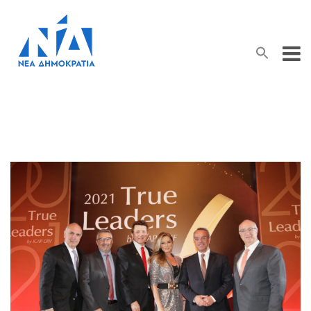
Search Button
Search
for: