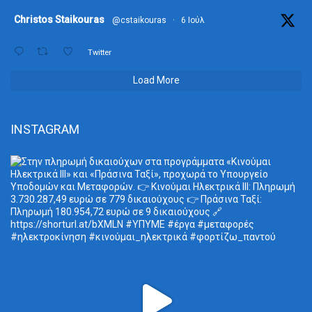
ta
Christos Staikouras
@cstaikouras
·
6 Ιούλ
Twitter
Load More
INSTAGRAM