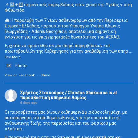
📌 🔟 ➕1️⃣ σημαντικές παρεμβάσεις στον χώρο της Υγείας για τη
Φθιώτιδα.
🚑 Η παραλαβή των 7 νέων ασθενοφόρων από την Περιφέρεια
Στερεάς Ελλάδας, παρουσία του Υπουργού Υγείας Άδωνις
Γεωργιάδης - Adonis Georgiadis, αποτελεί μια σημαντική
ενίσχυση για τις επιχειρησιακές δυνατότητες του
#ΕΚΑΒ
.
Έρχεται να προστεθεί σε μια σειρά παρεμβάσεων και
πρωτοβουλιών της Κυβέρνησης για την αναβάθμιση των υπηρ
...
See More
Photo
View on Facebook
·
Share
Χρήστος Σταϊκούρας / Christos Staikouras
is at
πυροσβεστική υπηρεσία Λαμίας.
6 days ago
Οι πυροσβέστες μας δίνουν καθημερινά μια δύσκολη μάχη, με
αυταπάρνηση και αίσθημα ευθύνης, για την προστασία της
ανθρώπινης ζωής, της περιουσίας και του φυσικού μας
πλούτου.
Η προσφορά τους στην πρώτη γραμμή είναι ανεκτίμητη και