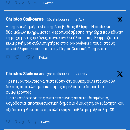
2
26
Twitter
ta
Christos Staikouras
@cstaikouras
·
2 Αυγ
Η σημερινή ημέρα είναι ημέρα βαθιάς θλίψης. Η απώλεια
δύο μελών πληρώματος αεροπυρόσβεσης, την ώρα που έδιναν
τη μάχη με τις φλόγες, συγκλονίζει όλους μας. Εκφράζω τα
ειλικρινή μου συλλυπητήρια στις οικογένειές τους, στους
συναδέλφους τους και στην Πυροσβεστική Υπηρεσία.
6
Twitter
ta
Christos Staikouras
@cstaikouras
·
27 Ιούλ
Πρέπει οι πολίτες να πιστεύουν ότι οι θεσμοί λειτουργούν
δίκαια, αποτελεσματικά, προς όφελος του δημοσίου
συμφέροντος.
Η αποκατάσταση της εμπιστοσύνης απαιτεί διαφάνεια,
λογοδοσία, αποτελεσματική δημόσια διοίκηση, ανεξάρτητη και
αξιόπιστη Δικαιοσύνη, καλύτερη νομοθέτηση.
#βουλή
3
9
Twitter