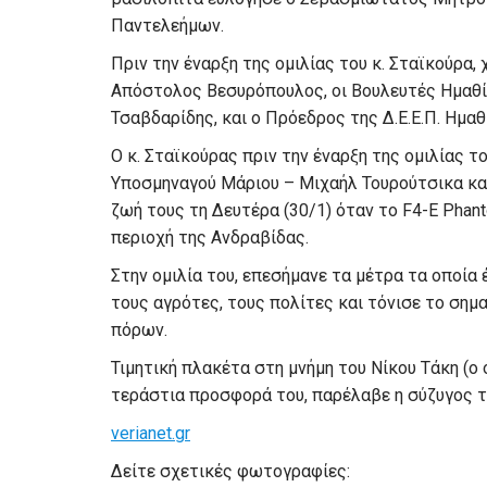
Παντελεήμων.
Πριν την έναρξη της ομιλίας του κ. Σταϊκούρα
Απόστολος Βεσυρόπουλος, οι Βουλευτές Ημαθ
Τσαβδαρίδης, και ο Πρόεδρος της Δ.Ε.Ε.Π. Ημαθ
Ο κ. Σταϊκούρας πριν την έναρξη της ομιλίας τ
Υποσμηναγού Μάριου – Μιχαήλ Τουρούτσικα και
ζωή τους τη Δευτέρα (30/1) όταν το F4-E Phan
περιοχή της Ανδραβίδας.
Στην ομιλία του, επεσήμανε τα μέτρα τα οποία 
τους αγρότες, τους πολίτες και τόνισε το σημ
πόρων.
Τιμητική πλακέτα στη μνήμη του Νίκου Τάκη (ο 
τεράστια προσφορά του, παρέλαβε η σύζυγος 
verianet.gr
Δείτε σχετικές φωτογραφίες: