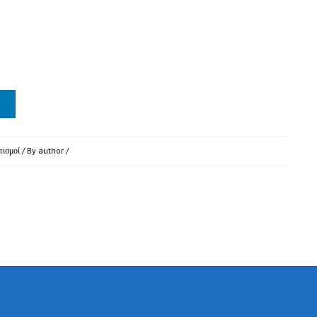
τισμοί
/ By
author
/