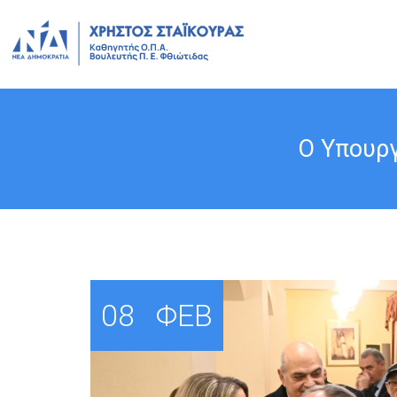
Ο Υπουργ
08
ΦΕΒ