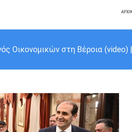
ΑΡΧΙ
ός Οικονομικών στη Βέροια (video) |