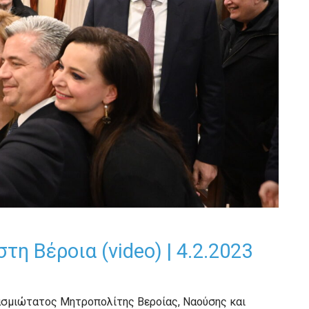
η Βέροια (video) | 4.2.2023
ασμιώτατος Μητροπολίτης Βεροίας, Ναούσης και