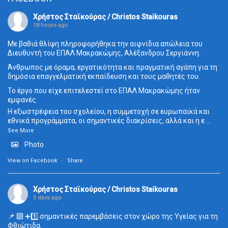
Χρήστος Σταϊκούρας / Christos Staikouras
18 hours ago
Με βαθιά θλίψη πληροφορήθηκα την αιφνίδια απώλεια του
Διευθυντή του ΕΠΑΛ Μακρακώμης, Αλέξανδρου Σεργιάννη.
Άνθρωπος με όραμα, εργατικότητα και πραγματική αγάπη για τη
δημόσια επαγγελματική εκπαίδευση και τους μαθητές του.
Το έργο που είχε επιτελεστεί στο ΕΠΑΛ Μακρακώμης ήταν
εμφανές.
Η εξωστρέφεια του σχολείου, η συμμετοχή σε ευρωπαϊκά και
εθνικά προγράμματα, οι σημαντικές διακρίσεις, αλλά και η ε
...
See More
Photo
View on Facebook
·
Share
Χρήστος Σταϊκούρας / Christos Staikouras
3 days ago
📌 🔟 ➕1️⃣ σημαντικές παρεμβάσεις στον χώρο της Υγείας για τη
Φθιώτιδα.