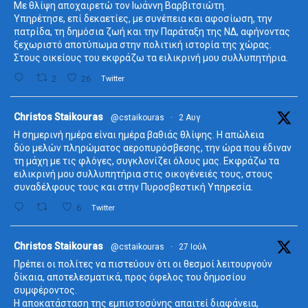
Με θλίψη αποχαιρετώ τον Ιωάννη Βαρβιτσιώτη.
Υπηρέτησε, επί δεκαετίες, με συνέπεια και αφοσίωση, την
πατρίδα, τη δημόσια ζωή και την Παράταξη της ΝΔ, αφήνοντας
ξεχωριστό αποτύπωμα στην πολιτική ιστορία της χώρας.
Στους οικείους του εκφράζω τα ειλικρινή μου συλλυπητήρια.
2
26
Twitter
ta
Christos Staikouras
@cstaikouras
·
2 Αυγ
Η σημερινή ημέρα είναι ημέρα βαθιάς θλίψης. Η απώλεια
δύο μελών πληρώματος αεροπυρόσβεσης, την ώρα που έδιναν
τη μάχη με τις φλόγες, συγκλονίζει όλους μας. Εκφράζω τα
ειλικρινή μου συλλυπητήρια στις οικογένειές τους, στους
συναδέλφους τους και στην Πυροσβεστική Υπηρεσία.
6
Twitter
ta
Christos Staikouras
@cstaikouras
·
27 Ιούλ
Πρέπει οι πολίτες να πιστεύουν ότι οι θεσμοί λειτουργούν
δίκαια, αποτελεσματικά, προς όφελος του δημοσίου
συμφέροντος.
Η αποκατάσταση της εμπιστοσύνης απαιτεί διαφάνεια,