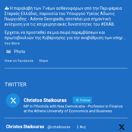
🚑 Η παραλαβή των 7 νέων ασθενοφόρων από την Περιφέρεια
Στερεάς Ελλάδας, παρουσία του Υπουργού Υγείας Άδωνις
Γεωργιάδης - Adonis Georgiadis, αποτελεί μια σημαντική
ενίσχυση για τις επιχειρησιακές δυνατότητες του
#ΕΚΑΒ
.
Έρχεται να προστεθεί σε μια σειρά παρεμβάσεων και
πρωτοβουλιών της Κυβέρνησης για την αναβάθμιση των υπηρ
...
See More
Photo
View on Facebook
·
Share
TWITTER
Christos Staikouras
Follow
MP in Fthiotida with Nea Demokratia - Professor in Finance
at the Athens University of Economics and Business
ta
Christos Staikouras
@cstaikouras
·
2 Αυγ