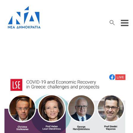
Search Button
Search
for: