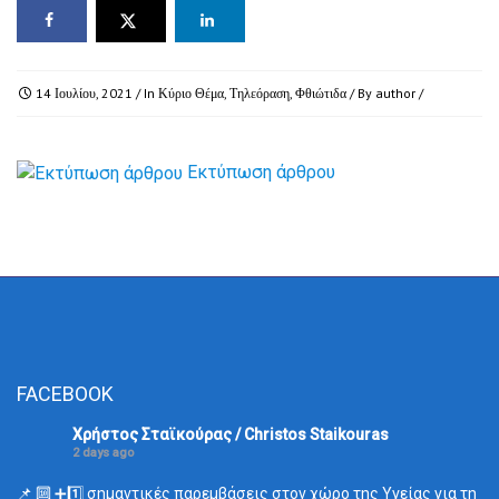
14 Ιουλίου, 2021
/ In
Κύριο Θέμα
,
Τηλεόραση
,
Φθιώτιδα
/ By
author
/
Εκτύπωση άρθρου
FACEBOOK
Χρήστος Σταϊκούρας / Christos Staikouras
2 days ago
📌 🔟 ➕1️⃣ σημαντικές παρεμβάσεις στον χώρο της Υγείας για τη