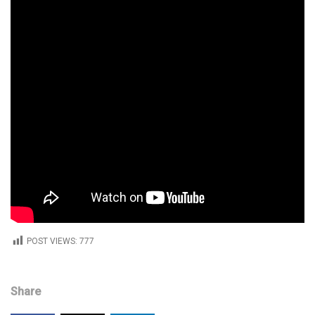
POST VIEWS:
777
Share