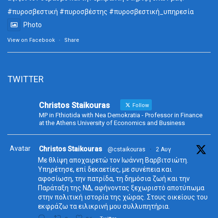
#πυροσβεστική
#πυροσβέστης
#πυροσβεστική_
υπηρεσία
Photo
View on Facebook
·
Share
TWITTER
Christos Staikouras
Follow
MP in Fthiotida with Nea Demokratia - Professor in Finance
at the Athens University of Economics and Business
Avatar
Christos Staikouras
@cstaikouras
·
2 Αυγ
Με θλίψη αποχαιρετώ τον Ιωάννη Βαρβιτσιώτη.
Υπηρέτησε, επί δεκαετίες, με συνέπεια και
αφοσίωση, την πατρίδα, τη δημόσια ζωή και την
Παράταξη της ΝΔ, αφήνοντας ξεχωριστό αποτύπωμα
στην πολιτική ιστορία της χώρας. Στους οικείους του
εκφράζω τα ειλικρινή μου συλλυπητήρια.