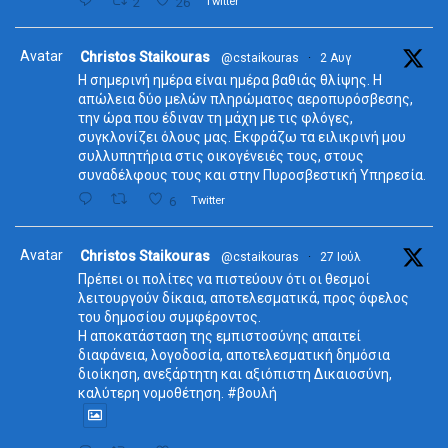
2
26
Twitter
Avatar
Christos Staikouras
@cstaikouras
·
2 Αυγ
Η σημερινή ημέρα είναι ημέρα βαθιάς θλίψης. Η
απώλεια δύο μελών πληρώματος αεροπυρόσβεσης,
την ώρα που έδιναν τη μάχη με τις φλόγες,
συγκλονίζει όλους μας. Εκφράζω τα ειλικρινή μου
συλλυπητήρια στις οικογένειές τους, στους
συναδέλφους τους και στην Πυροσβεστική Υπηρεσία.
6
Twitter
Avatar
Christos Staikouras
@cstaikouras
·
27 Ιούλ
Πρέπει οι πολίτες να πιστεύουν ότι οι θεσμοί
λειτουργούν δίκαια, αποτελεσματικά, προς όφελος
του δημοσίου συμφέροντος.
Η αποκατάσταση της εμπιστοσύνης απαιτεί
διαφάνεια, λογοδοσία, αποτελεσματική δημόσια
διοίκηση, ανεξάρτητη και αξιόπιστη Δικαιοσύνη,
καλύτερη νομοθέτηση. #βουλή