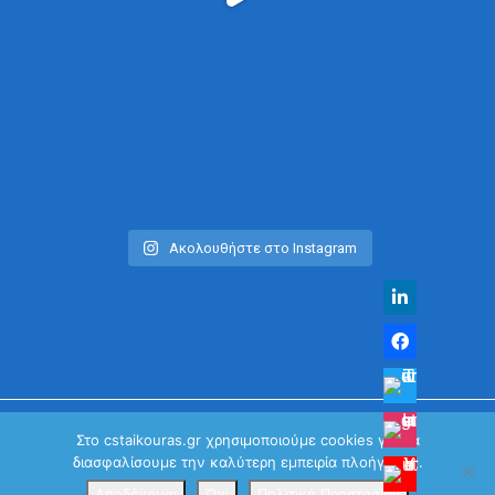
Ακολουθήστε στο Instagram
Στο cstaikouras.gr χρησιμοποιούμε cookies για να
διασφαλίσουμε την καλύτερη εμπειρία πλοήγησης.
© Χρήστος Σταϊκούρας | All Rights Reserved 2026
Κανονισμός Προστασίας Προσωπικών Δεδομένων
Αποδέχομαι
Όχι
Πολιτική Προστασίας