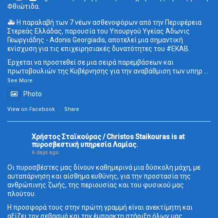
Φθιώτιδα.
🚑 Η παραλαβή των 7 νέων ασθενοφόρων από την Περιφέρεια
Στερεάς Ελλάδας, παρουσία του Υπουργού Υγείας Άδωνις
Γεωργιάδης - Adonis Georgiadis, αποτελεί μια σημαντική
ενίσχυση για τις επιχειρησιακές δυνατότητες του
#ΕΚΑΒ
.
Έρχεται να προστεθεί σε μια σειρά παρεμβάσεων και
πρωτοβουλιών της Κυβέρνησης για την αναβάθμιση των υπηρ
...
See More
Photo
View on Facebook
·
Share
Χρήστος Σταϊκούρας / Christos Staikouras
is at
πυροσβεστική υπηρεσία Λαμίας.
6 days ago
Οι πυροσβέστες μας δίνουν καθημερινά μια δύσκολη μάχη, με
αυταπάρνηση και αίσθημα ευθύνης, για την προστασία της
ανθρώπινης ζωής, της περιουσίας και του φυσικού μας
πλούτου.
Η προσφορά τους στην πρώτη γραμμή είναι ανεκτίμητη και
αξίζει τον σεβασμό και την έμπρακτη στήριξη όλων μας.