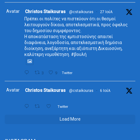
Avatar
Christos Staikouras
@cstaikouras
·
27 Ιούλ
Πρέπει οι πολίτες να πιστεύουν ότι οι θεσμοί
λειτουργούν δίκαια, αποτελεσματικά, προς όφελος
του δημοσίου συμφέροντος.
Η αποκατάσταση της εμπιστοσύνης απαιτεί
διαφάνεια, λογοδοσία, αποτελεσματική δημόσια
διοίκηση, ανεξάρτητη και αξιόπιστη Δικαιοσύνη,
καλύτερη νομοθέτηση. #βουλή
3
9
Twitter
Avatar
Christos Staikouras
@cstaikouras
·
6 Ιούλ
Twitter
Load More