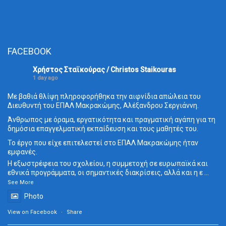
FACEBOOK
Χρήστος Σταϊκούρας / Christos Staikouras
1 day ago
Με βαθιά θλίψη πληροφορήθηκα την αιφνίδια απώλεια του
Διευθυντή του ΕΠΑΛ Μακρακώμης, Αλέξανδρου Σεργιάννη.
Άνθρωπος με όραμα, εργατικότητα και πραγματική αγάπη για τη
δημόσια επαγγελματική εκπαίδευση και τους μαθητές του.
Το έργο που είχε επιτελεστεί στο ΕΠΑΛ Μακρακώμης ήταν
εμφανές.
Η εξωστρέφεια του σχολείου, η συμμετοχή σε ευρωπαϊκά και
εθνικά προγράμματα, οι σημαντικές διακρίσεις, αλλά και η ε
...
See More
Photo
View on Facebook
·
Share