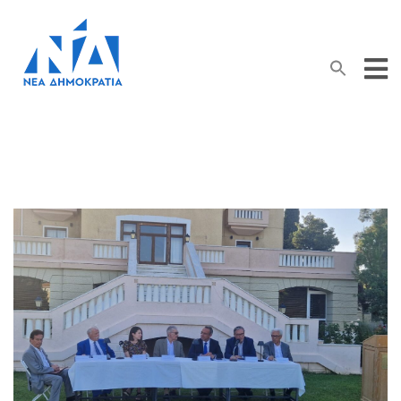
Search Button
Search
for: