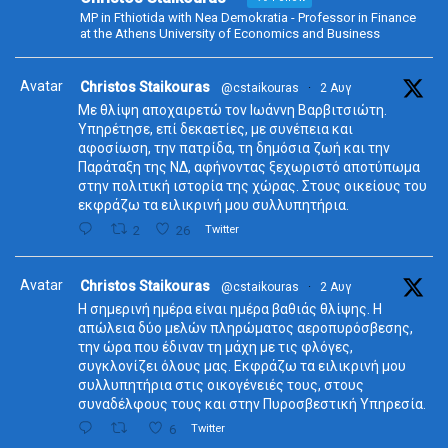
MP in Fthiotida with Nea Demokratia - Professor in Finance
at the Athens University of Economics and Business
Avatar
Christos Staikouras
@cstaikouras
·
2 Αυγ
Με θλίψη αποχαιρετώ τον Ιωάννη Βαρβιτσιώτη.
Υπηρέτησε, επί δεκαετίες, με συνέπεια και
αφοσίωση, την πατρίδα, τη δημόσια ζωή και την
Παράταξη της ΝΔ, αφήνοντας ξεχωριστό αποτύπωμα
στην πολιτική ιστορία της χώρας. Στους οικείους του
εκφράζω τα ειλικρινή μου συλλυπητήρια.
2
26
Twitter
Avatar
Christos Staikouras
@cstaikouras
·
2 Αυγ
Η σημερινή ημέρα είναι ημέρα βαθιάς θλίψης. Η
απώλεια δύο μελών πληρώματος αεροπυρόσβεσης,
την ώρα που έδιναν τη μάχη με τις φλόγες,
συγκλονίζει όλους μας. Εκφράζω τα ειλικρινή μου
συλλυπητήρια στις οικογένειές τους, στους
συναδέλφους τους και στην Πυροσβεστική Υπηρεσία.
6
Twitter