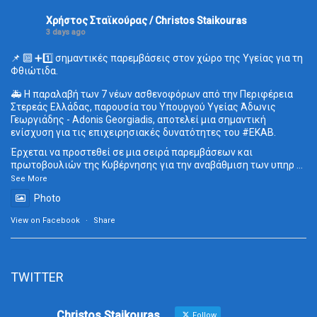
Χρήστος Σταϊκούρας / Christos Staikouras
3 days ago
📌 🔟 ➕1️⃣ σημαντικές παρεμβάσεις στον χώρο της Υγείας για τη
Φθιώτιδα.
🚑 Η παραλαβή των 7 νέων ασθενοφόρων από την Περιφέρεια
Στερεάς Ελλάδας, παρουσία του Υπουργού Υγείας Άδωνις
Γεωργιάδης - Adonis Georgiadis, αποτελεί μια σημαντική
ενίσχυση για τις επιχειρησιακές δυνατότητες του
#ΕΚΑΒ
.
Έρχεται να προστεθεί σε μια σειρά παρεμβάσεων και
πρωτοβουλιών της Κυβέρνησης για την αναβάθμιση των υπηρ
...
See More
Photo
View on Facebook
·
Share
TWITTER
Christos Staikouras
Follow