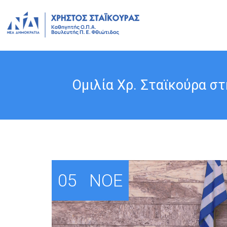
Ομιλία Χρ. Σταϊκούρα σ
05
ΝΟΈ