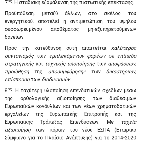
ος
7
. Η σταδιακή εξομάλυνση της πιστωτικής επέκτασης.
Προϋπόθεση, μεταξύ άλλων, στο σκέλος του
ενεργητικού, αποτελεί η αντιμετώπιση του υψηλού
συσσωρευμένου αποθέματος μη-εξυπηρετούμενων
δανείων.
Προς την κατεύθυνση αυτή απαιτείται
καλύτερος
συντονισμός
των
εμπλεκόμενων
φορέων
σε
επίπεδο
στρατηγικής
και
τεχνικής
υλοποίησης
των
αποφάσεων
,
προώθηση
της
αποσυμφόρησης
των
δικαστηρίων
,
επίσπευση
των
διαδικασιών
.
ος
8
. Η ταχύτερη υλοποίηση επενδυτικών σχεδίων μέσω
της ορθολογικής αξιοποίησης των διαθέσιμων
Ευρωπαϊκών κονδυλίων και των νέων χρηματοδοτικών
εργαλείων της Ευρωπαϊκής Επιτροπής και της
Ευρωπαϊκής Τράπεζας Επενδύσεων. Με
ταχεία
αξιοποίηση
των πόρων του νέου ΕΣΠΑ (Εταιρικό
Σύμφωνο για το Πλαίσιο Ανάπτυξης) για το 2014-2020