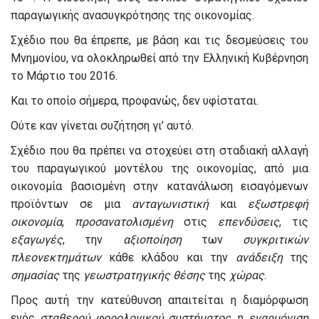
παραγωγικής ανασυγκρότησης της οικονομίας.
Σχέδιο που θα έπρεπε, με βάση και τις δεσμεύσεις του
Μνημονίου, να ολοκληρωθεί από την Ελληνική Κυβέρνηση
το Μάρτιο του 2016.
Και το οποίο σήμερα, προφανώς, δεν υφίσταται.
Ούτε καν γίνεται συζήτηση γι’ αυτό.
Σχέδιο που θα πρέπει να στοχεύει στη σταδιακή αλλαγή
του παραγωγικού μοντέλου της οικονομίας, από μια
οικονομία βασισμένη στην κατανάλωση εισαγόμενων
προϊόντων σε μια
ανταγωνιστική
και
εξωστρεφή
οικονομία
,
προσανατολισμένη
στις
επενδύσεις
, τις
εξαγωγές
, την
αξιοποίηση
των
συγκριτικών
πλεονεκτημάτων
κάθε κλάδου και την
ανάδειξη
της
σημασίας
της
γεωστρατηγικής
θέσης
της
χώρας
.
Προς αυτή την κατεύθυνση απαιτείται η διαμόρφωση
ενός
σταθερού
φορολογικού
συστήματος
, η
εναρμόνιση