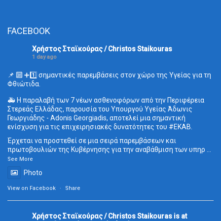
FACEBOOK
Χρήστος Σταϊκούρας / Christos Staikouras
1 day ago
📌 🔟 ➕1️⃣ σημαντικές παρεμβάσεις στον χώρο της Υγείας για τη
Φθιώτιδα.
🚑 Η παραλαβή των 7 νέων ασθενοφόρων από την Περιφέρεια
Στερεάς Ελλάδας, παρουσία του Υπουργού Υγείας Άδωνις
Γεωργιάδης - Adonis Georgiadis, αποτελεί μια σημαντική
ενίσχυση για τις επιχειρησιακές δυνατότητες του
#ΕΚΑΒ
.
Έρχεται να προστεθεί σε μια σειρά παρεμβάσεων και
πρωτοβουλιών της Κυβέρνησης για την αναβάθμιση των υπηρ
...
See More
Photo
View on Facebook
·
Share
Χρήστος Σταϊκούρας / Christos Staikouras
is at