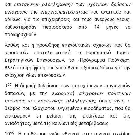
και
επιτάχυνση
ολοκλήρωσης
των
σχετικών
δράσεων
ενίσχυσης
της
επιχειρηματικότητας
, που αναιτίως και
αδίκως, για τις επιχειρήσεις και τους άνεργους νέους,
καθυστέρησαν περισσότερο από 14 μήνες να
προκηρυχθούν.
Καθώς και η προώθηση επενδυτικών σχεδίων που θα
αξιοποιούν αποτελεσματικά το Ευρωπαϊκό Ταμείο
Στρατηγικών Επενδύσεων, το «Πρόγραμμα Γιούνκερ».
Αλλά και η ψήφιση του νέου Αναπτυξιακού Νόμου για την
ενίσχυση νέων επενδύσεων.
ος
9
. Η δομική βελτίωση των παρεχόμενων κοινωνικών
δαπανών, με την
εφαρμογή
σύγχρονων
πολιτικών
πρόνοιας
και
κοινωνικής
αλληλεγγύης
, όπως είναι ο
θεσμός του ελάχιστου εγγυημένου εισοδήματος, που θα
επιτρέψουν τη μείωση της φτώχειας και της
ανισότητας, μετά τις κοινωνικές μεταβιβάσεις.
ος
10
. Η υιοθέτηση ενός εθνικού στρατηγικού σχεδίου