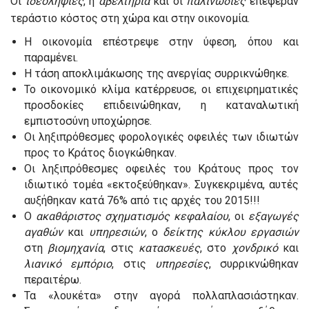
Οι
ιδεοληψίες
, η
αβελτηρία
και οι
παλινωδίες
επέφεραν
τεράστιο κόστος στη χώρα και στην οικονομία.
Η οικονομία επέστρεψε στην ύφεση, όπου και
παραμένει.
Η τάση αποκλιμάκωσης της ανεργίας συρρικνώθηκε.
Το οικονομικό κλίμα κατέρρευσε, οι επιχειρηματικές
προσδοκίες επιδεινώθηκαν, η καταναλωτική
εμπιστοσύνη υποχώρησε.
Οι ληξιπρόθεσμες φορολογικές οφειλές των ιδιωτών
προς το Κράτος διογκώθηκαν.
Οι ληξιπρόθεσμες οφειλές του Κράτους προς τον
ιδιωτικό τομέα «εκτοξεύθηκαν». Συγκεκριμένα, αυτές
αυξήθηκαν κατά 76% από τις αρχές του 2015!!!
Ο
ακαθάριστος
σχηματισμός
κεφαλαίου
, οι
εξαγωγές
αγαθών
και
υπηρεσιών
, ο
δείκτης
κύκλου
εργασιών
στη
βιομηχανία
, στις
κατασκευές
, στο
χονδρικό
και
λιανικό
εμπόριο
, στις
υπηρεσίες
, συρρικνώθηκαν
περαιτέρω.
Τα «λουκέτα» στην αγορά πολλαπλασιάστηκαν.