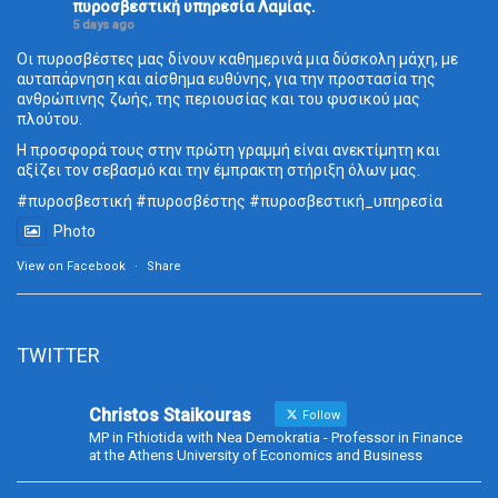
πυροσβεστική υπηρεσία Λαμίας.
5 days ago
Οι πυροσβέστες μας δίνουν καθημερινά μια δύσκολη μάχη, με
αυταπάρνηση και αίσθημα ευθύνης, για την προστασία της
ανθρώπινης ζωής, της περιουσίας και του φυσικού μας
πλούτου.
Η προσφορά τους στην πρώτη γραμμή είναι ανεκτίμητη και
αξίζει τον σεβασμό και την έμπρακτη στήριξη όλων μας.
#πυροσβεστική
#πυροσβέστης
#πυροσβεστική_
υπηρεσία
Photo
View on Facebook
·
Share
TWITTER
Christos Staikouras
Follow
MP in Fthiotida with Nea Demokratia - Professor in Finance
at the Athens University of Economics and Business