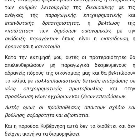
των
ρυθμών
λειτουργίας
της
δικαιοσύνης
με τις
ανάγκες της
παραγωγικής
,
επιχειρηματικής
και
επενδυτικής
δραστηριότητας
, η
βελτίωση
της
«
ποιότητας
» των
δημόσιων
οικονομικών
, με την
ανάδειξη
παραγόντων
όπως είναι η
εκπαίδευση
, η
έρευνα
και η
καινοτομία
.
Κατά την εκτίμησή μου, αυτές οι προτεραιότητες θα
απελευθερώσουν μη παραγωγικά δεσμευμένους ή
αδρανείς πόρους της οικονομίας μας και θα βελτιώσουν
το κλίμα, με
πολλαπλασιαστικές
θετικές
επιδράσεις
σε
νέες
επιχειρηματικές
πρωτοβουλίες
και στην
προσέλκυση
νέων
εγχώριων
και
ξένων
επενδύσεων
.
Αυτές όμως οι προϋποθέσεις απαιτούν σχέδιο και
βούληση, σοβαρότητα και
αξιοπιστία
.
Και η παρούσα Κυβέρνηση αυτά δεν τα διαθέτει και δεν
δείχνει ικανή να τα διαμορφώσει.