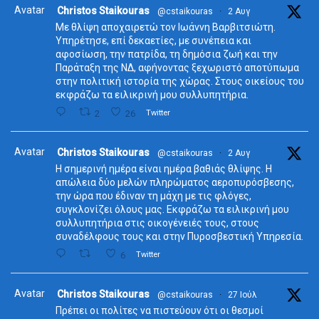
Avatar
Christos Staikouras
@cstaikouras
·
2 Αυγ
Με θλίψη αποχαιρετώ τον Ιωάννη Βαρβιτσιώτη.
Υπηρέτησε, επί δεκαετίες, με συνέπεια και
αφοσίωση, την πατρίδα, τη δημόσια ζωή και την
Παράταξη της ΝΔ, αφήνοντας ξεχωριστό αποτύπωμα
στην πολιτική ιστορία της χώρας. Στους οικείους του
εκφράζω τα ειλικρινή μου συλλυπητήρια.
2
26
Twitter
Avatar
Christos Staikouras
@cstaikouras
·
2 Αυγ
Η σημερινή ημέρα είναι ημέρα βαθιάς θλίψης. Η
απώλεια δύο μελών πληρώματος αεροπυρόσβεσης,
την ώρα που έδιναν τη μάχη με τις φλόγες,
συγκλονίζει όλους μας. Εκφράζω τα ειλικρινή μου
συλλυπητήρια στις οικογένειές τους, στους
συναδέλφους τους και στην Πυροσβεστική Υπηρεσία.
6
Twitter
Avatar
Christos Staikouras
@cstaikouras
·
27 Ιούλ
Πρέπει οι πολίτες να πιστεύουν ότι οι θεσμοί