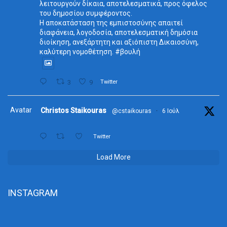
λειτουργούν δίκαια, αποτελεσματικά, προς όφελος
του δημοσίου συμφέροντος.
Η αποκατάσταση της εμπιστοσύνης απαιτεί
διαφάνεια, λογοδοσία, αποτελεσματική δημόσια
διοίκηση, ανεξάρτητη και αξιόπιστη Δικαιοσύνη,
καλύτερη νομοθέτηση. #βουλή
3
9
Twitter
Avatar
Christos Staikouras
@cstaikouras
·
6 Ιούλ
Twitter
Load More
INSTAGRAM