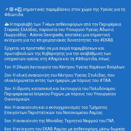
📌 🔟 ➕1️⃣ σημαντικές παρεμβάσεις στον χώρο της Υγείας για τη
Φθιώτιδα.
🚑 Η παραλαβή των 7 νέων ασθενοφόρων από την Περιφέρεια
Στερεάς Ελλάδας, παρουσία του Υπουργού Υγείας Άδωνις
Γεωργιάδης - Adonis Georgiadis, αποτελεί μια σημαντική
ενίσχυση για τις επιχειρησιακές δυνατότητες του #ΕΚΑΒ.
Έρχεται να προστεθεί σε μια σειρά παρεμβάσεων και
πρωτοβουλιών της Κυβέρνησης για την αναβάθμιση των
υπηρεσιών υγείας στη #Λαμία και τη #Φθιώτιδα, όπως:
1ον. Η 24ωρη λειτουργία του Κέντρου Υγείας Καμένων Βούρλων.
2ον. Η ολική ανακαίνιση του Κέντρου Υγείας Στυλίδας, που
ολοκληρώνεται εντός των ημερών, με πόρους του #ΤΑΑ.
3ον. Η ίδρυση, κατασκευή και λειτουργία του Πολυδύναμου
Περιφερειακού Ιατρείου Ραχών, με πόρους του Υπουργείου
Οικονομικών.
4ον. Η ανακαίνιση και ο εκσυγχρονισμός του Τμήματος
Επειγόντων Περιστατικών του Νοσοκομείου Λαμίας.
5ον. Η ανακαίνιση της Μονάδας Τεχνητού Νεφρού του ΓΝΛ.
6ον. Η ενίσχυση του ΕΚΑΒ Λαμίας με ασθενοφόρα, μέσω δωρεάς