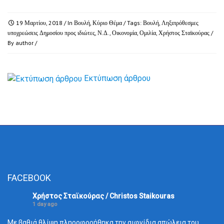
19 Μαρτίου, 2018
/ In
Βουλή
,
Κύριο Θέμα
/ Tags:
Βουλή
,
Ληξιπρόθεσμες
υποχρεώσεις Δημοσίου προς ιδιώτες
,
Ν.Δ.
,
Οικονομία
,
Ομιλία
,
Χρήστος Σταϊκούρας
/
By
author
/
Εκτύπωση άρθρου
FACEBOOK
Χρήστος Σταϊκούρας / Christos Staikouras
1 day ago
Με βαθιά θλίψη πληροφορήθηκα την αιφνίδια απώλεια του