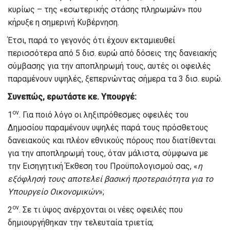
κυρίως – της «εσωτερικής στάσης πληρωμών» που
κήρυξε η σημερινή Κυβέρνηση.
Έτσι, παρά το γεγονός ότι έχουν εκταμιευθεί
περισσότερα από 5 δισ. ευρώ από δόσεις της δανειακής
σύμβασης για την αποπληρωμή τους, αυτές οι οφειλές
παραμένουν υψηλές, ξεπερνώντας σήμερα τα 3 δισ. ευρώ.
Συνεπώς, ερωτάστε κε. Υπουργέ:
ον
1
. Για ποιό λόγο οι ληξιπρόθεσμες οφειλές του
Δημοσίου παραμένουν υψηλές παρά τους πρόσθετους
δανειακούς και πλέον εθνικούς πόρους που διατίθενται
για την αποπληρωμή τους, όταν μάλιστα, σύμφωνα με
την Εισηγητική Έκθεση του Προϋπολογισμού σας, «
η
εξόφλησή τους αποτελεί βασική προτεραιότητα για το
Υπουργείο Οικονομικών
»;
ον
2
. Σε τι ύψος ανέρχονται οι νέες οφειλές που
δημιουργήθηκαν την τελευταία τριετία;