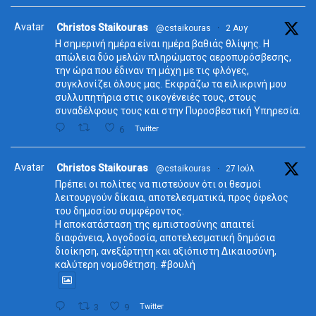
Avatar
Christos Staikouras
@cstaikouras
·
2 Αυγ
Η σημερινή ημέρα είναι ημέρα βαθιάς θλίψης. Η
απώλεια δύο μελών πληρώματος αεροπυρόσβεσης,
την ώρα που έδιναν τη μάχη με τις φλόγες,
συγκλονίζει όλους μας. Εκφράζω τα ειλικρινή μου
συλλυπητήρια στις οικογένειές τους, στους
συναδέλφους τους και στην Πυροσβεστική Υπηρεσία.
6
Twitter
Avatar
Christos Staikouras
@cstaikouras
·
27 Ιούλ
Πρέπει οι πολίτες να πιστεύουν ότι οι θεσμοί
λειτουργούν δίκαια, αποτελεσματικά, προς όφελος
του δημοσίου συμφέροντος.
Η αποκατάσταση της εμπιστοσύνης απαιτεί
διαφάνεια, λογοδοσία, αποτελεσματική δημόσια
διοίκηση, ανεξάρτητη και αξιόπιστη Δικαιοσύνη,
καλύτερη νομοθέτηση. #βουλή
3
9
Twitter