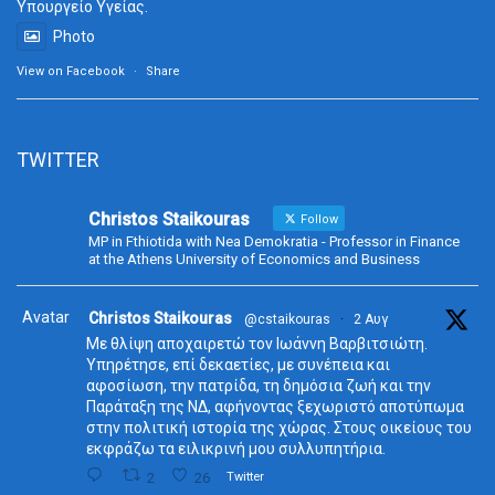
Υπουργείο Υγείας.
Photo
View on Facebook
·
Share
TWITTER
Christos Staikouras
Follow
MP in Fthiotida with Nea Demokratia - Professor in Finance
at the Athens University of Economics and Business
Avatar
Christos Staikouras
@cstaikouras
·
2 Αυγ
Με θλίψη αποχαιρετώ τον Ιωάννη Βαρβιτσιώτη.
Υπηρέτησε, επί δεκαετίες, με συνέπεια και
αφοσίωση, την πατρίδα, τη δημόσια ζωή και την
Παράταξη της ΝΔ, αφήνοντας ξεχωριστό αποτύπωμα
στην πολιτική ιστορία της χώρας. Στους οικείους του
εκφράζω τα ειλικρινή μου συλλυπητήρια.
2
26
Twitter