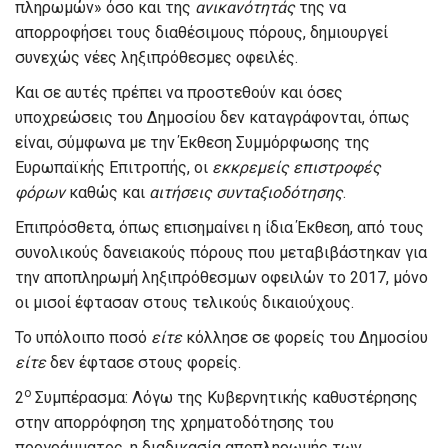
πληρωμών» όσο και της
ανικανότητάς
της να
απορροφήσει τους διαθέσιμους πόρους, δημιουργεί
συνεχώς νέες ληξιπρόθεσμες οφειλές.
Και σε αυτές πρέπει να προστεθούν και όσες
υποχρεώσεις του Δημοσίου δεν καταγράφονται, όπως
είναι, σύμφωνα με την Έκθεση Συμμόρφωσης της
Ευρωπαϊκής Επιτροπής, οι
εκκρεμείς επιστροφές
φόρων
καθώς και
αιτήσεις συνταξιοδότησης
.
Επιπρόσθετα, όπως επισημαίνει η ίδια Έκθεση, από τους
συνολικούς δανειακούς πόρους που μεταβιβάστηκαν για
την αποπληρωμή ληξιπρόθεσμων οφειλών το 2017, μόνο
οι μισοί έφτασαν στους τελικούς δικαιούχους.
Το υπόλοιπο ποσό
είτε
κόλλησε σε φορείς του Δημοσίου
είτε
δεν έφτασε στους φορείς.
ο
2
Συμπέρασμα: Λόγω της Κυβερνητικής καθυστέρησης
στην απορρόφηση της χρηματοδότησης του
προγράμματος, η διαδικασία αποπληρωμής των