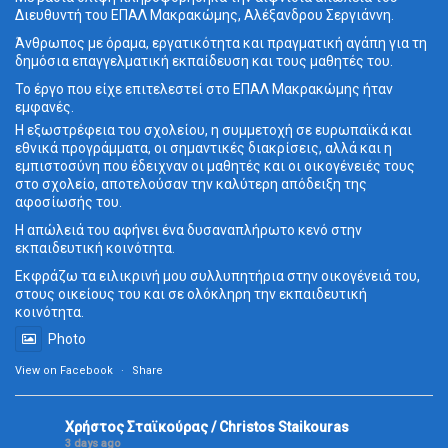
Διευθυντή του ΕΠΑΛ Μακρακώμης, Αλέξανδρου Σεργιάννη.
Άνθρωπος με όραμα, εργατικότητα και πραγματική αγάπη για τη
δημόσια επαγγελματική εκπαίδευση και τους μαθητές του.
Το έργο που είχε επιτελεστεί στο ΕΠΑΛ Μακρακώμης ήταν
εμφανές.
Η εξωστρέφεια του σχολείου, η συμμετοχή σε ευρωπαϊκά και
εθνικά προγράμματα, οι σημαντικές διακρίσεις, αλλά και η
εμπιστοσύνη που έδειχναν οι μαθητές και οι οικογένειές τους
στο σχολείο, αποτελούσαν την καλύτερη απόδειξη της
αφοσίωσής του.
Η απώλειά του αφήνει ένα δυσαναπλήρωτο κενό στην
εκπαιδευτική κοινότητα.
Εκφράζω τα ειλικρινή μου συλλυπητήρια στην οικογένειά του,
στους οικείους του και σε ολόκληρη την εκπαιδευτική
κοινότητα.
Photo
View on Facebook
·
Share
Χρήστος Σταϊκούρας / Christos Staikouras
3 days ago