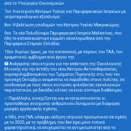
από το Υπουργείο Οικονομικών.
7ον. Η ενίσχυση Κέντρων Υγείας και Περιφερειακών Ιατρείων με
ιατροτεχνολογικό εξοπλισμό.
8ον. Η βελτίωση υποδομών του Κέντρου Υγείας Μακρακώμης.
9ον. Το νέο Πολυδύναμο Περιφερειακό Ιατρείο Μαλεσίνας, που
ήδη το κατασκευαστικό κομμάτι ολοκληρώθηκε από την
Περιφέρεια Στερεάς Ελλάδας.
10ον. Κυρίως όμως, με την κατασκευή, με πόρους του ΤΑΑ, του
οραματικού, εμβληματικού έργου της
🏥 Ανέγερσης νέου κτιρίου για την επέκταση της Ογκολογικής
Κλινικής και την ένταξη του νέου Κέντρου Ακτινοθεραπείας,
συμπεριλαμβανομένου του Τμήματος Πυρηνικής στο, που τον
προσεχή Οκτώβριο αναμένεται να παραδοθεί στους πολίτες, σε
συνδυασμό με τους νέους κοιτώνες φιλοξενίας ογκολογικών
περιστατικών, με δεκάδες κλίνες να είναι σύντομα διαθέσιμες.
✅ Παράλληλα, συνεχίζονται και εντατικοποιούνται οι
προσπάθειες ενίσχυσης ανθρώπινου δυναμικού με διάφορες
μορφές εργασιακής σχέσης.
🔹Ήδη, στο ΓΝΛ, υπάρχει αύξηση ιατρικού προσωπικού σε σχέση
με το 2025, με το πρόβλημα, που δεν έχει μόνο τοπικά
χαρακτηριστικά, να επιχειρείται να αντιμετωπιστεί από το