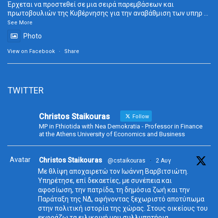
Έρχεται να προστεθεί σε μια σειρά παρεμβάσεων και
πρωτοβουλιών της Κυβέρνησης για την αναβάθμιση των υπηρ
...
See More
Photo
View on Facebook
·
Share
TWITTER
Christos Staikouras
Follow
MP in Fthiotida with Nea Demokratia - Professor in Finance
at the Athens University of Economics and Business
Avatar
Christos Staikouras
@cstaikouras
·
2 Αυγ
Με θλίψη αποχαιρετώ τον Ιωάννη Βαρβιτσιώτη.
Υπηρέτησε, επί δεκαετίες, με συνέπεια και
αφοσίωση, την πατρίδα, τη δημόσια ζωή και την
Παράταξη της ΝΔ, αφήνοντας ξεχωριστό αποτύπωμα
στην πολιτική ιστορία της χώρας. Στους οικείους του
εκφράζω τα ειλικρινή μου συλλυπητήρια.