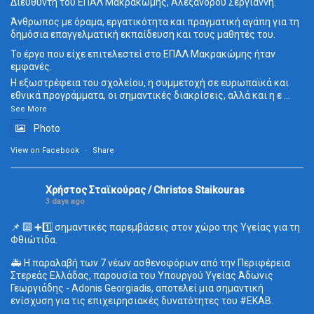
Διευθυντή του ΕΠΑΛ Μακρακώμης, Αλέξανδρου Σεργιάννη.
Άνθρωπος με όραμα, εργατικότητα και πραγματική αγάπη για τη
δημόσια επαγγελματική εκπαίδευση και τους μαθητές του.
Το έργο που είχε επιτελεστεί στο ΕΠΑΛ Μακρακώμης ήταν
εμφανές.
Η εξωστρέφεια του σχολείου, η συμμετοχή σε ευρωπαϊκά και
εθνικά προγράμματα, οι σημαντικές διακρίσεις, αλλά και η ε
...
See More
Photo
View on Facebook
·
Share
Χρήστος Σταϊκούρας / Christos Staikouras
3 days ago
📌 🔟 ➕1️⃣ σημαντικές παρεμβάσεις στον χώρο της Υγείας για τη
Φθιώτιδα.
🚑 Η παραλαβή των 7 νέων ασθενοφόρων από την Περιφέρεια
Στερεάς Ελλάδας, παρουσία του Υπουργού Υγείας Άδωνις
Γεωργιάδης - Adonis Georgiadis, αποτελεί μια σημαντική
ενίσχυση για τις επιχειρησιακές δυνατότητες του
#ΕΚΑΒ
.