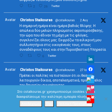
2
26
Twitter
Avatar
Christos Staikouras
@cstaikouras
·
2 Αυγ
Η σημερινή ημέρα είναι ημέρα βαθιάς θλίψης. Η
απώλεια δύο μελών πληρώματος αεροπυρόσβεσης,
την ώρα που έδιναν τη μάχη με τις φλόγες,
συγκλονίζει όλους μας. Εκφράζω τα ειλικρινή μου
συλλυπητήρια στις οικογένειές τους, στους
συναδέλφους τους και στην Πυροσβεστική Υπηρεσία.
6
Twitter
Avatar
Christos Staikouras
@cstaikouras
·
27 Ιούλ
Πρέπει οι πολίτες να πιστεύουν ότι οι θεσμοί
λειτουργούν δίκαια, αποτελεσματικά, προς όφελος
του δημοσίου συμφέροντος.
Η αποκατάσταση της εμπιστοσύνης απαιτεί
Στο cstaikouras.gr χρησιμοποιούμε cookies για να
διαφάνεια, λογοδοσία, αποτελεσματική δημόσια
διασφαλίσουμε την καλύτερη εμπειρία πλοήγησης.
διοίκηση, ανεξάρτητη και αξιόπιστη Δικαιοσύνη,
Αποδέχομαι
Όχι
Πολιτική Προστασίας
καλύτερη νομοθέτηση. #βουλή