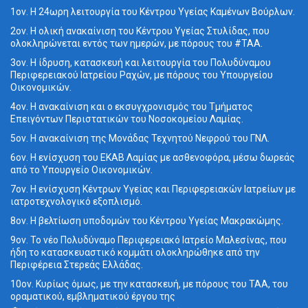
1ον. Η 24ωρη λειτουργία του Κέντρου Υγείας Καμένων Βούρλων.
2ον. Η ολική ανακαίνιση του Κέντρου Υγείας Στυλίδας, που
ολοκληρώνεται εντός των ημερών, με πόρους του #ΤΑΑ.
3ον. Η ίδρυση, κατασκευή και λειτουργία του Πολυδύναμου
Περιφερειακού Ιατρείου Ραχών, με πόρους του Υπουργείου
Οικονομικών.
4ον. Η ανακαίνιση και ο εκσυγχρονισμός του Τμήματος
Επειγόντων Περιστατικών του Νοσοκομείου Λαμίας.
5ον. Η ανακαίνιση της Μονάδας Τεχνητού Νεφρού του ΓΝΛ.
6ον. Η ενίσχυση του ΕΚΑΒ Λαμίας με ασθενοφόρα, μέσω δωρεάς
από το Υπουργείο Οικονομικών.
7ον. Η ενίσχυση Κέντρων Υγείας και Περιφερειακών Ιατρείων με
ιατροτεχνολογικό εξοπλισμό.
8ον. Η βελτίωση υποδομών του Κέντρου Υγείας Μακρακώμης.
9ον. Το νέο Πολυδύναμο Περιφερειακό Ιατρείο Μαλεσίνας, που
ήδη το κατασκευαστικό κομμάτι ολοκληρώθηκε από την
Περιφέρεια Στερεάς Ελλάδας.
10ον. Κυρίως όμως, με την κατασκευή, με πόρους του ΤΑΑ, του
οραματικού, εμβληματικού έργου της