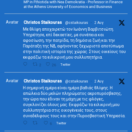
MP in Fthiotida with Nea Demokratia - Professor in Finance
at the Athens University of Economics and Business
Avatar
Christos Staikouras
@cstaikouras
·
2 Αυγ
Με θλίψη αποχαιρετώ τον Ιωάννη Βαρβιτσιώτη.
Υπηρέτησε, επί δεκαετίες, με συνέπεια και
αφοσίωση, την πατρίδα, τη δημόσια ζωή και την
Παράταξη της ΝΔ, αφήνοντας ξεχωριστό αποτύπωμα
στην πολιτική ιστορία της χώρας. Στους οικείους του
εκφράζω τα ειλικρινή μου συλλυπητήρια.
2
26
Twitter
Avatar
Christos Staikouras
@cstaikouras
·
2 Αυγ
Η σημερινή ημέρα είναι ημέρα βαθιάς θλίψης. Η
απώλεια δύο μελών πληρώματος αεροπυρόσβεσης,
την ώρα που έδιναν τη μάχη με τις φλόγες,
συγκλονίζει όλους μας. Εκφράζω τα ειλικρινή μου
συλλυπητήρια στις οικογένειές τους, στους
συναδέλφους τους και στην Πυροσβεστική Υπηρεσία.
6
Twitter