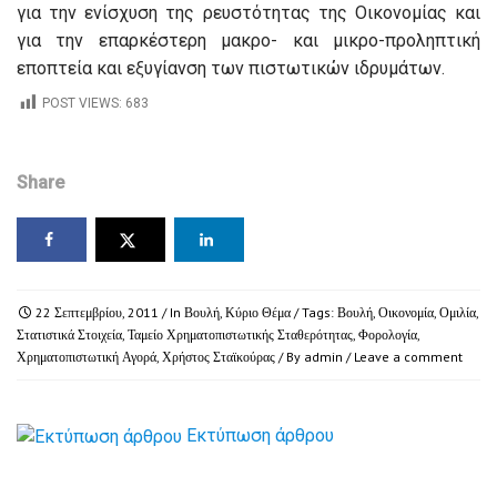
για την ενίσχυση της ρευστότητας της Οικονομίας και
για την επαρκέστερη μακρο- και μικρο-προληπτική
εποπτεία και εξυγίανση των πιστωτικών ιδρυμάτων.
POST VIEWS:
683
Share
22 Σεπτεμβρίου, 2011
/ In
Βουλή
,
Κύριο Θέμα
/ Tags:
Βουλή
,
Οικονομία
,
Ομιλία
,
Στατιστικά Στοιχεία
,
Ταμείο Χρηματοπιστωτικής Σταθερότητας
,
Φορολογία
,
Χρηματοπιστωτική Αγορά
,
Χρήστος Σταϊκούρας
/ By
admin
/
Leave a comment
Εκτύπωση άρθρου