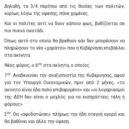
Δηλαδή, τα 3/4 περίπου από τις θυσίες των πολιτών,
κυρίως λόγω της ύφεσης, πάνε χαμένες.
Και οι πολίτες αντί να δουν κάποιο φως, βυθίζονται σε
πιο πυκνό σκοτάδι.
Όπως αυτό στο οποίο θα βρεθούν εάν δεν μπορέσουν να
πληρώσουν το νέο «χαράτσι» που η Κυβέρνηση επιβάλλει
στα ακίνητα.
ος
Νέος φόρος, ο 6
στα ακίνητα, ο οποίος:
ον
1
. Αναδεικνύει την αναξιοπιστία της Κυβέρνησης, αφού
για τον Υπουργό Οικονομικών, πριν από 2 μήνες, «το
ακίνητο είναι ήδη πολύ επιβαρυμένο» και «οι λογαριασμοί
της ΔΕΗ δεν είναι ο μοχλός για να εισπράττεις τέλη ή
φόρους».
ον
2
. Θα «αφυδατώσει» πλήρως την ήδη στεγνή αγορά και
θα βαθύνει και άλλο την ύφεση.