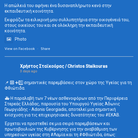
Η απώλειά του αφήνει ένα δυσαναπλήρωτο κενό στην
εκπαιδευτική κοινότητα.
Εκφράζω τα ειλικρινή μου συλλυπητήρια στην οικογένειά του,
στους οικείους του και σε ολόκληρη την εκπαιδευτική
κοινότητα.
Photo
View on Facebook
·
Share
Χρήστος Σταϊκούρας / Christos Staikouras
3 days ago
📌 🔟 ➕1️⃣ σημαντικές παρεμβάσεις στον χώρο της Υγείας για τη
Φθιώτιδα.
🚑 Η παραλαβή των 7 νέων ασθενοφόρων από την Περιφέρεια
Στερεάς Ελλάδας, παρουσία του Υπουργού Υγείας Άδωνις
Γεωργιάδης - Adonis Georgiadis, αποτελεί μια σημαντική
ενίσχυση για τις επιχειρησιακές δυνατότητες του #ΕΚΑΒ.
Έρχεται να προστεθεί σε μια σειρά παρεμβάσεων και
πρωτοβουλιών της Κυβέρνησης για την αναβάθμιση των
υπηρεσιών υγείας στη #Λαμία και τη #Φθιώτιδα, όπως: