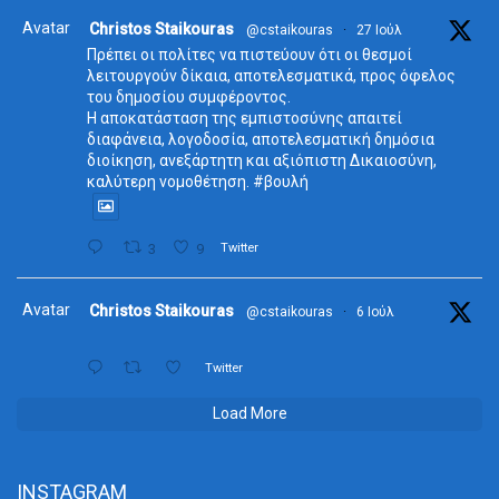
Avatar
Christos Staikouras
@cstaikouras
·
27 Ιούλ
Πρέπει οι πολίτες να πιστεύουν ότι οι θεσμοί
λειτουργούν δίκαια, αποτελεσματικά, προς όφελος
του δημοσίου συμφέροντος.
Η αποκατάσταση της εμπιστοσύνης απαιτεί
διαφάνεια, λογοδοσία, αποτελεσματική δημόσια
διοίκηση, ανεξάρτητη και αξιόπιστη Δικαιοσύνη,
καλύτερη νομοθέτηση. #βουλή
3
9
Twitter
Avatar
Christos Staikouras
@cstaikouras
·
6 Ιούλ
Twitter
Load More
INSTAGRAM