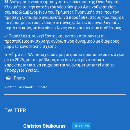
🏥 Ανέγερσης νέου κτιρίου για την επέκταση της Ογκολογικής
Κλινικής και την ένταξη του νέου Κέντρου Ακτινοθεραπείας,
συμπεριλαμβανομένου του Τμήματος Πυρηνικής στο, που τον
προσεχή Οκτώβριο αναμένεται να παραδοθεί στους πολίτες, σε
συνδυασμό με τους νέους κοιτώνες φιλοξενίας ογκολογικών
περιστατικών, με δεκάδες κλίνες να είναι σύντομα διαθέσιμες.
✅ Παράλληλα, συνεχίζονται και εντατικοποιούνται οι
προσπάθειες ενίσχυσης ανθρώπινου δυναμικού με διάφορες
μορφές εργασιακής σχέσης.
🔹Ήδη, στο ΓΝΛ, υπάρχει αύξηση ιατρικού προσωπικού σε σχέση
με το 2025, με το πρόβλημα, που δεν έχει μόνο τοπικά
χαρακτηριστικά, να επιχειρείται να αντιμετωπιστεί από το
Υπουργείο Υγείας.
Photo
View on Facebook
·
Share
TWITTER
Christos Staikouras
Follow