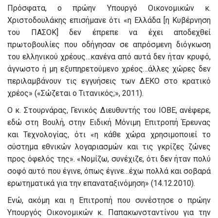
Πρόσφατα, ο πρώην Υπουργό Οικονομικών κ.
Χριστοδουλάκης επισήμανε ότι «η Ελλάδα [η Κυβέρνηση
του ΠΑΣΟΚ] δεν έπρεπε να έχει αποδεχθεί
πρωτοβουλίες που οδήγησαν σε απρόσμενη διόγκωση
του ελληνικού χρέους…κανένα από αυτά δεν ήταν κρυφό,
άγνωστο ή μη εξυπηρετούμενο χρέος…άλλες χώρες δεν
περιλαμβάνουν τις εγγυήσεις των ΔΕΚΟ στο κρατικό
χρέος» («Σώζεται ο Τιτανικός;», 2011).
Ο κ. Στουρνάρας, Γενικός Διευθυντής του ΙΟΒΕ, ανέφερε,
εδώ στη Βουλή, στην Ειδική Μόνιμη Επιτροπή Έρευνας
και Τεχνολογίας, ότι «η κάθε χώρα χρησιμοποιεί το
σύστημα εθνικών λογαριασμών και τις γκρίζες ζώνες
προς όφελός της». «Νομίζω, συνέχιζε, ότι δεν ήταν πολύ
σοφό αυτό που έγινε, όπως έγινε…έχω πολλά και σοβαρά
ερωτηματικά για την επαναταξινόμηση» (14.12.2010).
Ενώ, ακόμη και η Επιτροπή που συνέστησε ο πρώην
Υπουργός Οικονομικών κ. Παπακωνσταντίνου για την