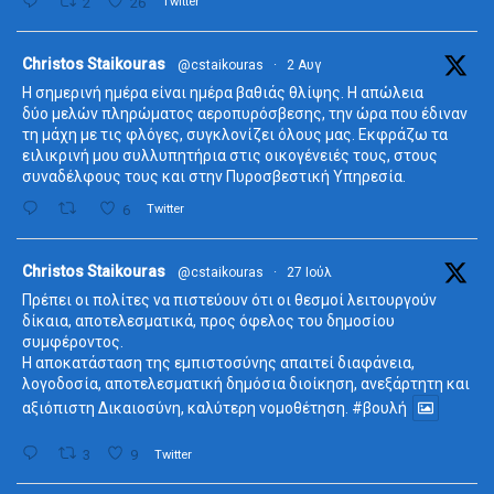
2
26
Twitter
ta
Christos Staikouras
@cstaikouras
·
2 Αυγ
Η σημερινή ημέρα είναι ημέρα βαθιάς θλίψης. Η απώλεια
δύο μελών πληρώματος αεροπυρόσβεσης, την ώρα που έδιναν
τη μάχη με τις φλόγες, συγκλονίζει όλους μας. Εκφράζω τα
ειλικρινή μου συλλυπητήρια στις οικογένειές τους, στους
συναδέλφους τους και στην Πυροσβεστική Υπηρεσία.
6
Twitter
ta
Christos Staikouras
@cstaikouras
·
27 Ιούλ
Πρέπει οι πολίτες να πιστεύουν ότι οι θεσμοί λειτουργούν
δίκαια, αποτελεσματικά, προς όφελος του δημοσίου
συμφέροντος.
Η αποκατάσταση της εμπιστοσύνης απαιτεί διαφάνεια,
λογοδοσία, αποτελεσματική δημόσια διοίκηση, ανεξάρτητη και
αξιόπιστη Δικαιοσύνη, καλύτερη νομοθέτηση.
#βουλή
3
9
Twitter