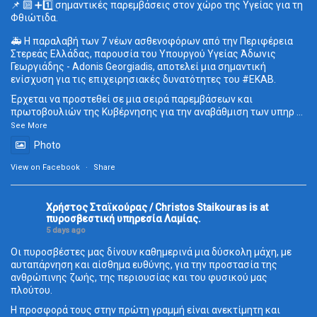
📌 🔟 ➕1️⃣ σημαντικές παρεμβάσεις στον χώρο της Υγείας για τη
Φθιώτιδα.
🚑 Η παραλαβή των 7 νέων ασθενοφόρων από την Περιφέρεια
Στερεάς Ελλάδας, παρουσία του Υπουργού Υγείας Άδωνις
Γεωργιάδης - Adonis Georgiadis, αποτελεί μια σημαντική
ενίσχυση για τις επιχειρησιακές δυνατότητες του
#ΕΚΑΒ
.
Έρχεται να προστεθεί σε μια σειρά παρεμβάσεων και
πρωτοβουλιών της Κυβέρνησης για την αναβάθμιση των υπηρ
...
See More
Photo
View on Facebook
·
Share
Χρήστος Σταϊκούρας / Christos Staikouras
is at
πυροσβεστική υπηρεσία Λαμίας.
5 days ago
Οι πυροσβέστες μας δίνουν καθημερινά μια δύσκολη μάχη, με
αυταπάρνηση και αίσθημα ευθύνης, για την προστασία της
ανθρώπινης ζωής, της περιουσίας και του φυσικού μας
πλούτου.
Η προσφορά τους στην πρώτη γραμμή είναι ανεκτίμητη και