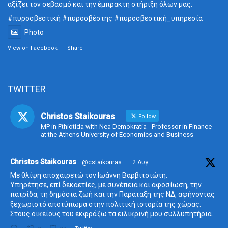
αξίζει τον σεβασμό και την έμπρακτη στήριξη όλων μας.
#πυροσβεστική
#πυροσβέστης
#πυροσβεστική_
υπηρεσία
Photo
View on Facebook
·
Share
TWITTER
Christos Staikouras
Follow
MP in Fthiotida with Nea Demokratia - Professor in Finance
at the Athens University of Economics and Business
ta
Christos Staikouras
@cstaikouras
·
2 Αυγ
Με θλίψη αποχαιρετώ τον Ιωάννη Βαρβιτσιώτη.
Υπηρέτησε, επί δεκαετίες, με συνέπεια και αφοσίωση, την
πατρίδα, τη δημόσια ζωή και την Παράταξη της ΝΔ, αφήνοντας
ξεχωριστό αποτύπωμα στην πολιτική ιστορία της χώρας.
Στους οικείους του εκφράζω τα ειλικρινή μου συλλυπητήρια.