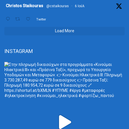
ta
Christos Staikouras
@cstaikouras
·
6 Ιούλ
Twitter
Load More
INSTAGRAM