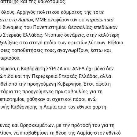
νάπτυξης και της καινοτομίας.
σε όλους. Αρχηγός πολιτικού κόμματος της τότε
ατα στη Λαμία»
, ΜΜΕ αναφέρονταν σε
«προσωπικά
νώ δυνάμεις του Πανεπιστημίου Θεσσαλίας επεδίωκαν
 Στερεάς Ελλάδας. Ντόπιες δυνάμεις, στην καλύτερη
εξελίξεις στο στενό πεδίο των εφικτών λύσεων. Βέβαια
όσιες τοποθετήσεις τους, αναγνωρίζουν, έστω και
περιόδου.
 σήμερα, η Κυβέρνηση ΣΥΡΙΖΑ και ΑΝΕΛ όχι μόνο δεν
ιώτιδα και την Περιφέρεια Στερεάς Ελλάδας, αλλά
εί από την προηγούμενη Κυβέρνηση. Έτσι, αφού η
τάρια τις προηγούμενες πρωτοβουλίες για τη
πιστημίου, χάθηκαν οι σχετικοί πόροι, ενώ
ινής Κυβέρνησης, η Λαμία από τον εθνικό χάρτη
ευνας και Θρησκευμάτων, με την πρότασή του για τη
ίας», να υποβαθμίσει τη θέση της Λαμίας στον εθνικό