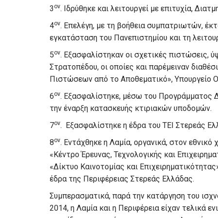
ον
3
. Ιδρύθηκε και λειτουργεί με επιτυχία, Δι
ον
4
. Επελέγη, με τη βοήθεια συμπατριωτών, έκ
εγκατάσταση του Πανεπιστημίου και τη λειτουρ
ον
5
. Εξασφαλίστηκαν οι σχετικές πιστώσεις, ύ
Στρατοπέδου, οι οποίες και παρέμειναν διαθέσ
Πιστώσεων από το Αποθεματικό», Υπουργείο Οι
ον
6
. Εξασφαλίστηκε, μέσω του Προγράμματος Δ
την έναρξη κατασκευής κτιριακών υποδομών.
ον
7
. Εξασφαλίστηκε η έδρα του ΤΕΙ Στερεάς Ελ
ον
8
. Εντάχθηκε η Λαμία, οργανικά, στον εθνικό 
«Κέντρο Έρευνας, Τεχνολογικής και Επιχειρημα
«Δίκτυο Καινοτομίας και Επιχειρηματικότητας
έδρα της Περιφέρειας Στερεάς Ελλάδας.
Συμπερασματικά, παρά την κατάργηση του ισχν
2014, η Λαμία και η Περιφέρεια είχαν τελικά ε