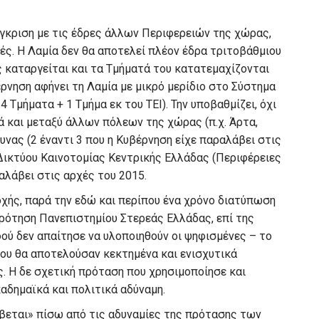
ύγκριση με τις έδρες άλλων Περιφερειών της χώρας,
ές. Η Λαμία δεν θα αποτελεί πλέον έδρα τριτοβάθμιου
ς καταργείται και τα Τμήματά του κατατεμαχίζονται
ρνηση αφήνει τη Λαμία με μικρό μερίδιο στο Σύστημα
 Τμήματα + 1 Τμήμα εκ του ΤΕΙ). Την υποβαθμίζει, όχι
 και μεταξύ άλλων πόλεων της χώρας (π.χ. Άρτα,
υνας (2 έναντι 3 που η Κυβέρνηση είχε παραλάβει στις
 Δικτύου Καινοτομίας Κεντρικής Ελλάδας (Περιφέρειες
αλάβει στις αρχές του 2015.
οχής, παρά την εδώ και περίπου ένα χρόνο διατύπωση
κρότηση Πανεπιστημίου Στερεάς Ελλάδας, επί της
ού δεν απαίτησε να υλοποιηθούν οι ψηφισμένες – το
που θα αποτελούσαν κεκτημένα και ενισχυτικά
. Η δε σχετική πρόταση που χρησιμοποίησε και
καδημαϊκά και πολιτικά αδύναμη.
βεται» πίσω από τις αδυναμίες της πρότασης των