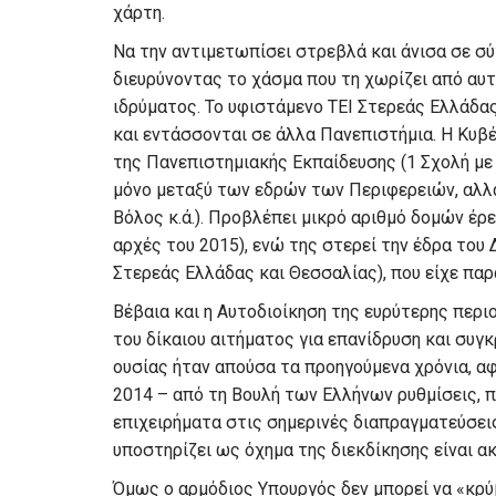
χάρτη.
Να την αντιμετωπίσει στρεβλά και άνισα σε σ
διευρύνοντας το χάσμα που τη χωρίζει από αυτ
ιδρύματος. Το υφιστάμενο ΤΕΙ Στερεάς Ελλάδα
και εντάσσονται σε άλλα Πανεπιστήμια. Η Κυβέ
της Πανεπιστημιακής Εκπαίδευσης (1 Σχολή με 4
μόνο μεταξύ των εδρών των Περιφερειών, αλλά
Βόλος κ.ά.). Προβλέπει μικρό αριθμό δομών έρε
αρχές του 2015), ενώ της στερεί την έδρα του
Στερεάς Ελλάδας και Θεσσαλίας), που είχε παρ
Βέβαια και η Αυτοδιοίκηση της ευρύτερης περι
του δίκαιου αιτήματος για επανίδρυση και συγ
ουσίας ήταν απούσα τα προηγούμενα χρόνια, αφ
2014 – από τη Βουλή των Ελλήνων ρυθμίσεις, 
επιχειρήματα στις σημερινές διαπραγματεύσεις
υποστηρίζει ως όχημα της διεκδίκησης είναι α
Όμως ο αρμόδιος Υπουργός δεν μπορεί να «κρύ