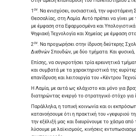
στην άμεση επανίδρυση του Πανεπιστημίου Στε
ον
1
. Να ενισχύσει, ουσιαστικά, την υφιστάμεν
Θεσσαλίας, στη Λαμία. Αυτό πρέπει να γίνει μ
με έμφαση στα Εφαρμοσμένα και Υπολογιστικά
Ψηφιακή Τεχνολογία και Χημείας με έμφαση στα
ον
2
. Να προχωρήσει στην ίδρυση δεύτερης Σχολ
Διεθνών Σπουδών, με δύο τμήματα. Και φυσικά,
Επίσης, να συγκροτήσει τρία ερευνητικά τμήμ
και συμβατά με τα χαρακτηριστικά της ευρύτερη
επανίδρυση και λειτουργία του «Κέντρου Τεχνο
Η Λαμία, με αυτά ως ελάχιστο και μόνο για βρα
διατηρώντας ενεργό το στρατηγικό στόχο για 
Παράλληλα, η τοπική κοινωνία και οι εκπρόσω
κατανοήσουμε ότι η πρακτική του «γεφυριού τη
την εξέλιξή μας και διευρύνουμε το χάσμα από
λύσουμε με λαϊκισμούς, κινήσεις εντυπωσιασμο