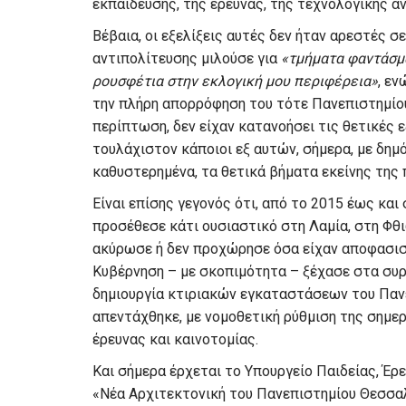
εκπαίδευσης, της έρευνας, της τεχνολογικής α
Βέβαια, οι εξελίξεις αυτές δεν ήταν αρεστές 
αντιπολίτευσης μιλούσε για
«τμήματα φαντάσμ
ρουσφέτια στην εκλογική μου περιφέρεια»
, ε
την πλήρη απορρόφηση του τότε Πανεπιστημίου
περίπτωση, δεν είχαν κατανοήσει τις θετικές 
τουλάχιστον κάποιοι εξ αυτών, σήμερα, με δημ
καθυστερημένα, τα θετικά βήματα εκείνης της 
Είναι επίσης γεγονός ότι, από το 2015 έως και
προσέθεσε κάτι ουσιαστικό στη Λαμία, στη Φθ
ακύρωσε ή δεν προχώρησε όσα είχαν αποφασισθ
Κυβέρνηση – με σκοπιμότητα – ξέχασε στα συρ
δημιουργία κτιριακών εγκαταστάσεων του Πανε
απεντάχθηκε, με νομοθετική ρύθμιση της σημερ
έρευνας και καινοτομίας.
Και σήμερα έρχεται το Υπουργείο Παιδείας, Έρ
«Νέα Αρχιτεκτονική του Πανεπιστημίου Θεσσαλ