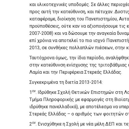
και υλικοτεχνικές υποδομές. Σε άλλες περιοχέ
προς αυτή την κατεύθυνση, και πέτυχαν. Δυστυχ
καταφέραμε, διοίκηση του Πανεπιστημίου, Αυτο
προϋποθέσεις, ούτε καν να αξιοποιήσουμε τις ε
2007-2008) και να δώσουμε την αναγκαία δυνα
επί χρόνια να αποτελεί το πιο ισχνό Πανεπιστή
2013, σε συνθήκες πολλαπλών πιέσεων, στην κ
Ταυτόχρονα όμως, την ίδια περίοδο, αναλήφθη
στην κατεύθυνση ενίσχυσης της τριτοβάθμιας ε
Λαμία και την Περιφέρεια Στερεάς Ελλάδας.
Συγκεκριμένα τη διετία 2013-2014:
ον
1
. Ιδρύθηκε Σχολή Θετικών Επιστημών στη Λα
Τμήμα Πληροφορικής με εφαρμογές στη Βιοϊατρ
ιδρύθηκε πανελλαδικά), με αποτέλεσμα να υπε
Στερεάς Ελλάδας – ο αριθμός των φοιτητών στ
ον
2
. Ενισχύθηκε η Σχολή με νέα μέλη ΔΕΠ και τ