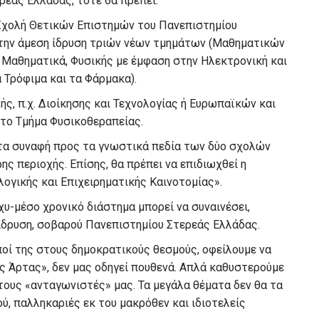
ρεάς Ελλάδας, τότε θα πρέπει:
η Σχολή Θετικών Επιστημών του Πανεπιστημίου
ε την άμεση ίδρυση τριών νέων τμημάτων (Μαθηματικών
 Μαθηματικά, Φυσικής με έμφαση στην Ηλεκτρονική και
 Τρόφιμα και τα Φάρμακα).
ής, π.χ. Διοίκησης και Τεχνολογίας ή Ευρωπαϊκών και
 το Τμήμα Φυσικοθεραπείας.
ατα συναφή προς τα γνωστικά πεδία των δύο σχολών
ς περιοχής. Επίσης, θα πρέπει να επιδιωχθεί η
λογικής και Επιχειρηματικής Καινοτομίας».
χυ-μέσο χρονικό διάστημα μπορεί να συναινέσει,
ίδρυση, σοβαρού Πανεπιστημίου Στερεάς Ελλάδας.
ποί της στους δημοκρατικούς θεσμούς, οφείλουμε να
ς Άρτας», δεν μας οδηγεί πουθενά. Απλά καθυστερούμε
 τους «ανταγωνιστές» μας. Τα μεγάλα θέματα δεν θα τα
ύ, παλληκαριές εκ του μακρόθεν και ιδιοτελείς