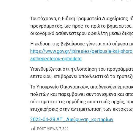
Ταυτόχρονα, η Ειδική Γραμματεία Διαχείρισης Ι
προγράμματος, ως προς το πρώτο βήμα αυτού, 
οικονομικά ασθενέστερου οφειλέτη μέσω δική
Η έκδοση της βεβαίωσης γίνεται από σήμερα με
https://www.gov.gr/ipiresies/periousia-kai-phor
asthenesterou-opheilete
Υπενθυμίζεται ότι η υλοποίηση του προγράμμα
επιτοκίου, επιβαρύνει αποκλειστικά το τραπεζ
Το Υπουργείο Οικονομικών, αποδεικνύει έμπρ
πολιτών και παρεμβαίνει συντονισμένα και απο
σύστημα και τις αρμόδιες εποπτικές αρχές, προ
επιχειρήσεις στην αντιμετώπιση των έκτακτω
2023-04-28 ΔΤ_ Διεύρυνση_κριτηρίων
POST VIEWS:
7,500