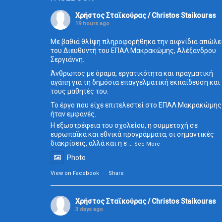
Χρήστος Σταϊκούρας / Christos Staikouras
19 hours ago
Με βαθιά θλίψη πληροφορήθηκα την αιφνίδια απώλε
του Διευθυντή του ΕΠΑΛ Μακρακώμης, Αλέξανδρου
Σεργιάννη.
Άνθρωπος με όραμα, εργατικότητα και πραγματική
αγάπη για τη δημόσια επαγγελματική εκπαίδευση και
τους μαθητές του.
Το έργο που είχε επιτελεστεί στο ΕΠΑΛ Μακρακώμης
ήταν εμφανές.
Η εξωστρέφεια του σχολείου, η συμμετοχή σε
ευρωπαϊκά και εθνικά προγράμματα, οι σημαντικές
διακρίσεις, αλλά και η ε
...
See More
Photo
View on Facebook
·
Share
Χρήστος Σταϊκούρας / Christos Staikouras
3 days ago