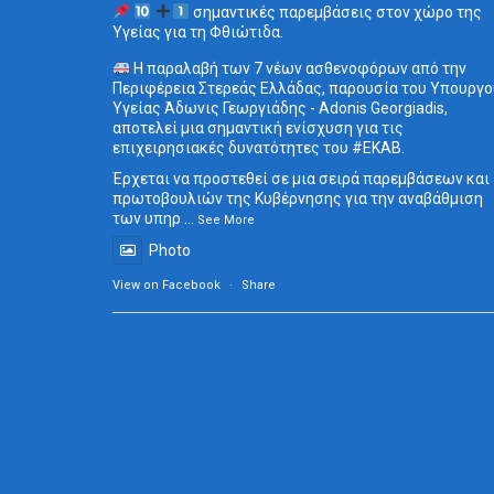
σημαντικές παρεμβάσεις στον χώρο της
Υγείας για τη Φθιώτιδα.
Η παραλαβή των 7 νέων ασθενοφόρων από την
Περιφέρεια Στερεάς Ελλάδας, παρουσία του Υπουργο
Υγείας Άδωνις Γεωργιάδης - Adonis Georgiadis,
αποτελεί μια σημαντική ενίσχυση για τις
επιχειρησιακές δυνατότητες του
#ΕΚΑΒ
.
Έρχεται να προστεθεί σε μια σειρά παρεμβάσεων και
πρωτοβουλιών της Κυβέρνησης για την αναβάθμιση
των υπηρ
...
See More
Photo
View on Facebook
·
Share