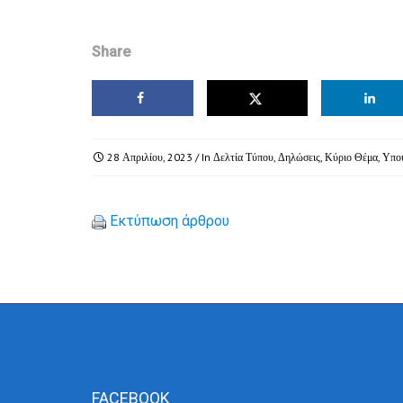
Share
28 Απριλίου, 2023
/ In
Δελτία Τύπου
,
Δηλώσεις
,
Κύριο Θέμα
,
Υπου
Εκτύπωση άρθρου
FACEBOOK