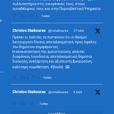
συλλυπητήρια στις οικογένειές τους, στους
συναδέλφους τους και στην Πυροσβεστική Υπηρεσία.
6
Twitter
ύ
Avata
Christos Staikouras
@cstaikouras
·
27 Ιούλ
r
Πρέπει οι πολίτες να πιστεύουν ότι οι θεσμοί
λειτουργούν δίκαια, αποτελεσματικά, προς όφελος
του δημοσίου συμφέροντος.
Η αποκατάσταση της εμπιστοσύνης απαιτεί
διαφάνεια, λογοδοσία, αποτελεσματική δημόσια
διοίκηση, ανεξάρτητη και αξιόπιστη Δικαιοσύνη,
καλύτερη νομοθέτηση.
#βουλή
3
9
Twitter
Avata
Christos Staikouras
@cstaikouras
·
6 Ιούλ
r
Twitter