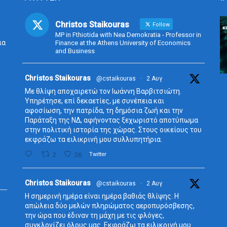
Christos Staikouras
Follow
MP in Fthiotida with Nea Demokratia - Professor in
ια
Finance at the Athens University of Economics
and Business
Avata
Christos Staikouras
@cstaikouras
·
2 Αυγ
r
Με θλίψη αποχαιρετώ τον Ιωάννη Βαρβιτσιώτη.
Υπηρέτησε, επί δεκαετίες, με συνέπεια και
αφοσίωση, την πατρίδα, τη δημόσια ζωή και την
Παράταξη της ΝΔ, αφήνοντας ξεχωριστό αποτύπωμα
στην πολιτική ιστορία της χώρας. Στους οικείους του
εκφράζω τα ειλικρινή μου συλλυπητήρια.
2
26
Twitter
Avata
Christos Staikouras
@cstaikouras
·
2 Αυγ
r
Η σημερινή ημέρα είναι ημέρα βαθιάς θλίψης. Η
απώλεια δύο μελών πληρώματος αεροπυρόσβεσης,
την ώρα που έδιναν τη μάχη με τις φλόγες,
συγκλονίζει όλους μας. Εκφράζω τα ειλικρινή μου