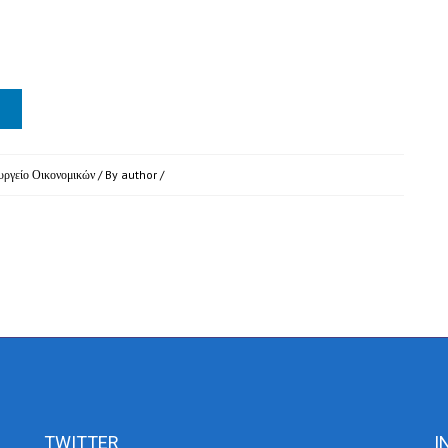
ργείο Οικονομικών
/ By
author
/
TWITTER
I