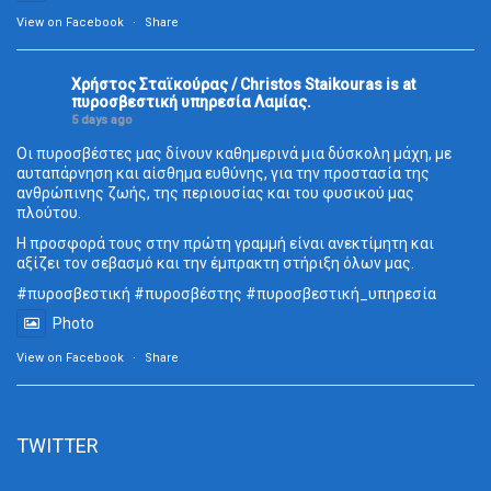
View on Facebook
·
Share
Χρήστος Σταϊκούρας / Christos Staikouras
is at
πυροσβεστική υπηρεσία Λαμίας.
5 days ago
Οι πυροσβέστες μας δίνουν καθημερινά μια δύσκολη μάχη, με
αυταπάρνηση και αίσθημα ευθύνης, για την προστασία της
ανθρώπινης ζωής, της περιουσίας και του φυσικού μας
πλούτου.
Η προσφορά τους στην πρώτη γραμμή είναι ανεκτίμητη και
αξίζει τον σεβασμό και την έμπρακτη στήριξη όλων μας.
#πυροσβεστική
#πυροσβέστης
#πυροσβεστική_
υπηρεσία
Photo
View on Facebook
·
Share
TWITTER