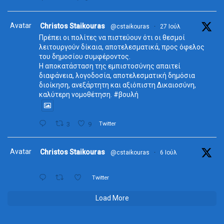
Avatar
Christos Staikouras
@cstaikouras
·
27 Ιούλ
Πρέπει οι πολίτες να πιστεύουν ότι οι θεσμοί
λειτουργούν δίκαια, αποτελεσματικά, προς όφελος
του δημοσίου συμφέροντος.
Η αποκατάσταση της εμπιστοσύνης απαιτεί
διαφάνεια, λογοδοσία, αποτελεσματική δημόσια
διοίκηση, ανεξάρτητη και αξιόπιστη Δικαιοσύνη,
καλύτερη νομοθέτηση. #βουλή
3
9
Twitter
Avatar
Christos Staikouras
@cstaikouras
·
6 Ιούλ
Twitter
Load More