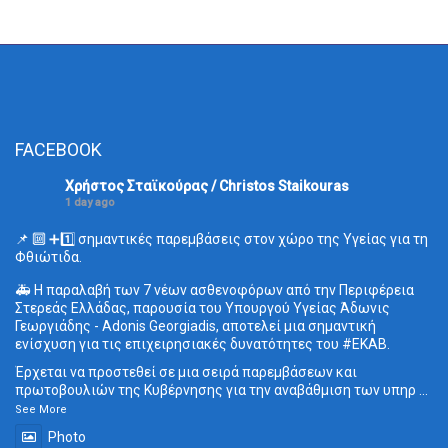
FACEBOOK
Χρήστος Σταϊκούρας / Christos Staikouras
1 day ago
📌 🔟 ➕1️⃣ σημαντικές παρεμβάσεις στον χώρο της Υγείας για τη
Φθιώτιδα.
🚑 Η παραλαβή των 7 νέων ασθενοφόρων από την Περιφέρεια
Στερεάς Ελλάδας, παρουσία του Υπουργού Υγείας Άδωνις
Γεωργιάδης - Adonis Georgiadis, αποτελεί μια σημαντική
ενίσχυση για τις επιχειρησιακές δυνατότητες του
#ΕΚΑΒ
.
Έρχεται να προστεθεί σε μια σειρά παρεμβάσεων και
πρωτοβουλιών της Κυβέρνησης για την αναβάθμιση των υπηρ
...
See More
Photo