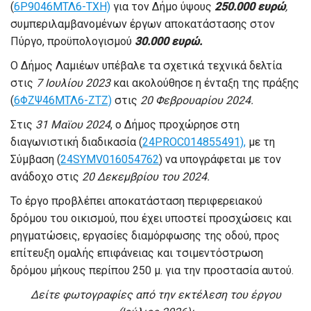
(
6Ρ9046ΜΤΛ6-ΤΧΗ)
για τον Δήμο ύψους
250.000 ευρώ
,
συμπεριλαμβανομένων έργων αποκατάστασης στον
Πύργο, προϋπολογισμού
30.000 ευρώ.
Ο Δήμος Λαμιέων υπέβαλε τα σχετικά τεχνικά δελτία
στις
7 Ιουλίου 2023
και ακολούθησε η ένταξη της πράξης
(
6ΦΖΨ46ΜΤΛ6-ΖΤΖ)
στις
20 Φεβρουαρίου 2024.
Στις
31 Μαϊου 2024
, ο Δήμος προχώρησε στη
διαγωνιστική διαδικασία (
24PROC014855491),
με τη
Σύμβαση (
24SYMV016054762
) να υπογράφεται με τον
ανάδοχο στις
20 Δεκεμβρίου του 2024.
Το έργο προβλέπει αποκατάσταση περιφερειακού
δρόμου του οικισμού, που έχει υποστεί προσχώσεις και
ρηγματώσεις, εργασίες διαμόρφωσης της οδού, προς
επίτευξη ομαλής επιφάνειας και τσιμεντόστρωση
δρόμου μήκους περίπου 250 μ. για την προστασία αυτού.
Δείτε φωτογραφίες από την εκτέλεση του έργου