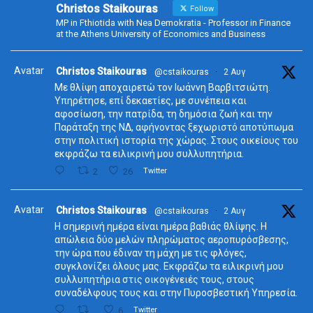
Christos Staikouras
Follow
MP in Fthiotida with Nea Demokratia - Professor in Finance
at the Athens University of Economics and Business
Avatar
Christos Staikouras
@cstaikouras
·
2 Αυγ
Με θλίψη αποχαιρετώ τον Ιωάννη Βαρβιτσιώτη.
Υπηρέτησε, επί δεκαετίες, με συνέπεια και
αφοσίωση, την πατρίδα, τη δημόσια ζωή και την
Παράταξη της ΝΔ, αφήνοντας ξεχωριστό αποτύπωμα
στην πολιτική ιστορία της χώρας. Στους οικείους του
εκφράζω τα ειλικρινή μου συλλυπητήρια.
2
26
Twitter
Avatar
Christos Staikouras
@cstaikouras
·
2 Αυγ
Η σημερινή ημέρα είναι ημέρα βαθιάς θλίψης. Η
απώλεια δύο μελών πληρώματος αεροπυρόσβεσης,
την ώρα που έδιναν τη μάχη με τις φλόγες,
συγκλονίζει όλους μας. Εκφράζω τα ειλικρινή μου
συλλυπητήρια στις οικογένειές τους, στους
συναδέλφους τους και στην Πυροσβεστική Υπηρεσία.
6
Twitter