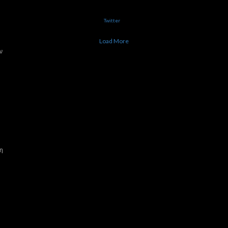
Twitter
Load More
ν
δη