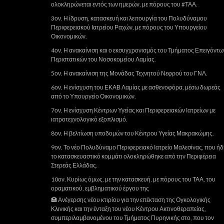
ολοκληρώνεται εντός των ημερών, με πόρους του #ΤΑΑ.
3ον. Η ίδρυση, κατασκευή και λειτουργία του Πολυδύναμου
Περιφερειακού Ιατρείου Ραχών, με πόρους του Υπουργείου
Οικονομικών.
4ον. Η ανακαίνιση και ο εκσυγχρονισμός του Τμήματος Επειγόντω
Περιστατικών του Νοσοκομείου Λαμίας.
5ον. Η ανακαίνιση της Μονάδας Τεχνητού Νεφρού του ΓΝΛ.
6ον. Η ενίσχυση του ΕΚΑΒ Λαμίας με ασθενοφόρα, μέσω δωρεάς
από το Υπουργείο Οικονομικών.
7ον. Η ενίσχυση Κέντρων Υγείας και Περιφερειακών Ιατρείων με
ιατροτεχνολογικό εξοπλισμό.
8ον. Η βελτίωση υποδομών του Κέντρου Υγείας Μακρακώμης.
9ον. Το νέο Πολυδύναμο Περιφερειακό Ιατρείο Μαλεσίνας, που ή
το κατασκευαστικό κομμάτι ολοκληρώθηκε από την Περιφέρεια
Στερεάς Ελλάδας.
10ον. Κυρίως όμως, με την κατασκευή, με πόρους του ΤΑΑ, του
οραματικού, εμβληματικού έργου της
🏥 Ανέγερσης νέου κτιρίου για την επέκταση της Ογκολογικής
Κλινικής και την ένταξη του νέου Κέντρου Ακτινοθεραπείας,
συμπεριλαμβανομένου του Τμήματος Πυρηνικής στο, που τον