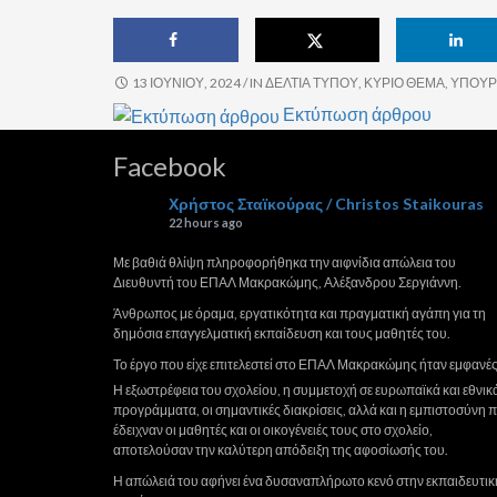
13 ΙΟΥΝΊΟΥ, 2024
/ IN
ΔΕΛΤΊΑ ΤΎΠΟΥ
,
ΚΎΡΙΟ ΘΈΜΑ
,
ΥΠΟΥΡ
Εκτύπωση άρθρου
Facebook
Χρήστος Σταϊκούρας / Christos Staikouras
22 hours ago
Με βαθιά θλίψη πληροφορήθηκα την αιφνίδια απώλεια του
Διευθυντή του ΕΠΑΛ Μακρακώμης, Αλέξανδρου Σεργιάννη.
Άνθρωπος με όραμα, εργατικότητα και πραγματική αγάπη για τη
δημόσια επαγγελματική εκπαίδευση και τους μαθητές του.
Το έργο που είχε επιτελεστεί στο ΕΠΑΛ Μακρακώμης ήταν εμφανές
Η εξωστρέφεια του σχολείου, η συμμετοχή σε ευρωπαϊκά και εθνικ
προγράμματα, οι σημαντικές διακρίσεις, αλλά και η εμπιστοσύνη 
έδειχναν οι μαθητές και οι οικογένειές τους στο σχολείο,
αποτελούσαν την καλύτερη απόδειξη της αφοσίωσής του.
Η απώλειά του αφήνει ένα δυσαναπλήρωτο κενό στην εκπαιδευτικ