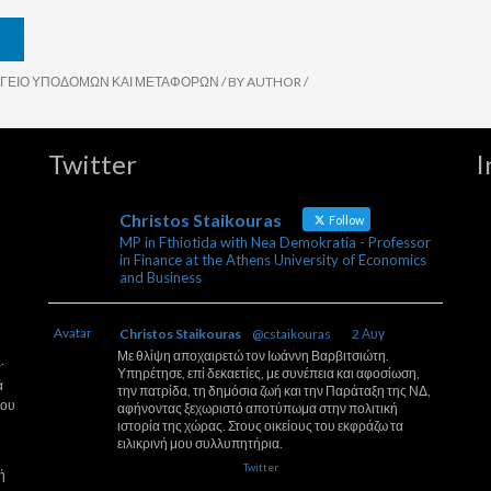
ΓΕΊΟ ΥΠΟΔΟΜΏΝ ΚΑΙ ΜΕΤΑΦΟΡΏΝ
/ BY
AUTHOR
/
Twitter
I
Christos Staikouras
Follow
MP in Fthiotida with Nea Demokratia - Professor
in Finance at the Athens University of Economics
and Business
Avatar
Christos Staikouras
@cstaikouras
·
2 Αυγ
Με θλίψη αποχαιρετώ τον Ιωάννη Βαρβιτσιώτη.
.
Υπηρέτησε, επί δεκαετίες, με συνέπεια και αφοσίωση,
ά
την πατρίδα, τη δημόσια ζωή και την Παράταξη της ΝΔ,
που
αφήνοντας ξεχωριστό αποτύπωμα στην πολιτική
ιστορία της χώρας. Στους οικείους του εκφράζω τα
ειλικρινή μου συλλυπητήρια.
2
26
Twitter
ή