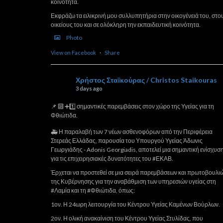
κοινότητα.
Εκφράζω τα ειλικρινή μου συλλυπητήρια στην οικογένειά του, στο
οικείους του και σε ολόκληρη την εκπαιδευτική κοινότητα.
Photo
View on Facebook
·
Share
Χρήστος Σταϊκούρας / Christos Staikouras
3 days ago
📌 🔟 ➕1️⃣ σημαντικές παρεμβάσεις στον χώρο της Υγείας για τη
Φθιώτιδα.
🚑 Η παραλαβή των 7 νέων ασθενοφόρων από την Περιφέρεια
Στερεάς Ελλάδας, παρουσία του Υπουργού Υγείας Άδωνις
Γεωργιάδης - Adonis Georgiadis, αποτελεί μια σημαντική ενίσχυσ
για τις επιχειρησιακές δυνατότητες του #ΕΚΑΒ.
Έρχεται να προστεθεί σε μια σειρά παρεμβάσεων και πρωτοβουλι
της Κυβέρνησης για την αναβάθμιση των υπηρεσιών υγείας στη
#Λαμία και τη #Φθιώτιδα, όπως:
1ον. Η 24ωρη λειτουργία του Κέντρου Υγείας Καμένων Βούρλων.
2ον. Η ολική ανακαίνιση του Κέντρου Υγείας Στυλίδας, που