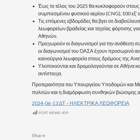
Έως το τέλος του 2025 θα κυκλοφορούν στους
συμπιεσμένου φυσικού αερίου (CNG), 100 εξ’ 
Τις επόμενες εβδομάδες θα βγει σε διαβούλευ
λεωφορείων βραδείας και ταχείας φόρτισης για
Αθηνών.
Προχωρούν οι διαγωνισμοί για την ανάθεση σ
οι διαγωνισμοί του ΟΑΣΑ έχουν προσωρινό ανάδ
καινούργια λεωφορεία στους δρόμους της Ανατολ
Υλοποιούνται και δρομολογούνται σε Αθήνα κ
αντίστοιχα.
Προτεραιότητα του Υπουργείου Υποδομών και Μετ
πολιτών και η διαμόρφωση συνθηκών βιώσιμης ασ
2024-06-13 ΔΤ – ΗΛΕΚΤΡΙΚΑ ΛΕΩΦΟΡΕΙΑ
POST VIEWS:
459
Share