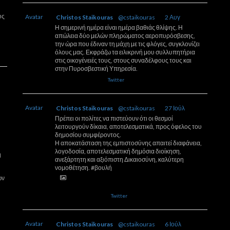
υς
Avatar
Christos Staikouras
@cstaikouras
·
2 Αυγ
Η σημερινή ημέρα είναι ημέρα βαθιάς θλίψης. Η
απώλεια δύο μελών πληρώματος αεροπυρόσβεσης,
την ώρα που έδιναν τη μάχη με τις φλόγες, συγκλονίζει
όλους μας. Εκφράζω τα ειλικρινή μου συλλυπητήρια
στις οικογένειές τους, στους συναδέλφους τους και
στην Πυροσβεστική Υπηρεσία.
6
Twitter
Avatar
Christos Staikouras
@cstaikouras
·
27 Ιούλ
Πρέπει οι πολίτες να πιστεύουν ότι οι θεσμοί
λειτουργούν δίκαια, αποτελεσματικά, προς όφελος του
δημοσίου συμφέροντος.
Η αποκατάσταση της εμπιστοσύνης απαιτεί διαφάνεια,
λογοδοσία, αποτελεσματική δημόσια διοίκηση,
η
ανεξάρτητη και αξιόπιστη Δικαιοσύνη, καλύτερη
νομοθέτηση. #βουλή
ών
3
9
Twitter
Avatar
Christos Staikouras
@cstaikouras
·
6 Ιούλ