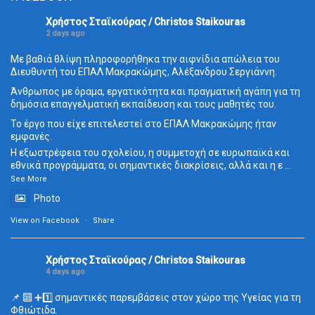
Χρήστος Σταϊκούρας / Christos Staikouras
2 days ago
Με βαθιά θλίψη πληροφορήθηκα την αιφνίδια απώλεια του
Διευθυντή του ΕΠΑΛ Μακρακώμης, Αλέξανδρου Σεργιάννη.
Άνθρωπος με όραμα, εργατικότητα και πραγματική αγάπη για τη
δημόσια επαγγελματική εκπαίδευση και τους μαθητές του.
Το έργο που είχε επιτελεστεί στο ΕΠΑΛ Μακρακώμης ήταν
εμφανές.
Η εξωστρέφεια του σχολείου, η συμμετοχή σε ευρωπαϊκά και
εθνικά προγράμματα, οι σημαντικές διακρίσεις, αλλά και η ε
...
See More
Photo
View on Facebook
·
Share
Χρήστος Σταϊκούρας / Christos Staikouras
4 days ago
📌 🔟 ➕1️⃣ σημαντικές παρεμβάσεις στον χώρο της Υγείας για τη
Φθιώτιδα.