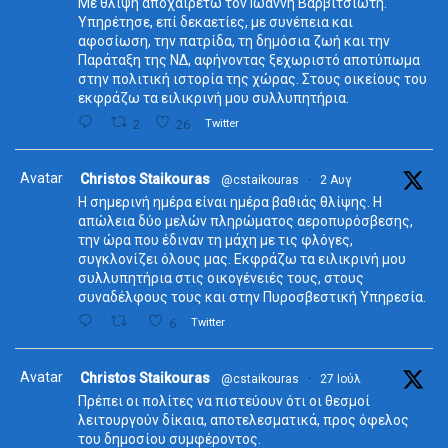
Με θλίψη αποχαιρετώ τον Ιωάννη Βαρβιτσιώτη.
Υπηρέτησε, επί δεκαετίες, με συνέπεια και
αφοσίωση, την πατρίδα, τη δημόσια ζωή και την
Παράταξη της ΝΔ, αφήνοντας ξεχωριστό αποτύπωμα
στην πολιτική ιστορία της χώρας. Στους οικείους του
εκφράζω τα ειλικρινή μου συλλυπητήρια.
2
26
Twitter
Avatar
Christos Staikouras
@cstaikouras
·
2 Αυγ
Η σημερινή ημέρα είναι ημέρα βαθιάς θλίψης. Η
απώλεια δύο μελών πληρώματος αεροπυρόσβεσης,
την ώρα που έδιναν τη μάχη με τις φλόγες,
συγκλονίζει όλους μας. Εκφράζω τα ειλικρινή μου
συλλυπητήρια στις οικογένειές τους, στους
συναδέλφους τους και στην Πυροσβεστική Υπηρεσία.
6
Twitter
Avatar
Christos Staikouras
@cstaikouras
·
27 Ιούλ
Πρέπει οι πολίτες να πιστεύουν ότι οι θεσμοί
λειτουργούν δίκαια, αποτελεσματικά, προς όφελος
του δημοσίου συμφέροντος.