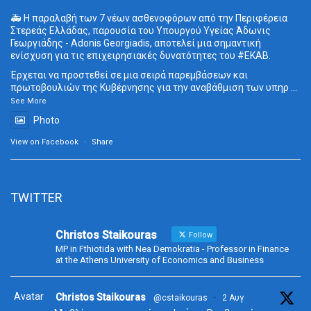
🚑 Η παραλαβή των 7 νέων ασθενοφόρων από την Περιφέρεια
Στερεάς Ελλάδας, παρουσία του Υπουργού Υγείας Άδωνις
Γεωργιάδης - Adonis Georgiadis, αποτελεί μια σημαντική
ενίσχυση για τις επιχειρησιακές δυνατότητες του
#ΕΚΑΒ
.
Έρχεται να προστεθεί σε μια σειρά παρεμβάσεων και
πρωτοβουλιών της Κυβέρνησης για την αναβάθμιση των υπηρ
...
See More
Photo
View on Facebook
·
Share
TWITTER
Christos Staikouras
Follow
MP in Fthiotida with Nea Demokratia - Professor in Finance
at the Athens University of Economics and Business
Avatar
Christos Staikouras
@cstaikouras
·
2 Αυγ