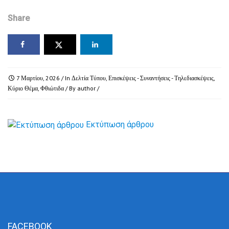
Share
7 Μαρτίου, 2026
/ In
Δελτία Τύπου
,
Επισκέψεις - Συναντήσεις - Τηλεδιασκέψεις
,
Κύριο Θέμα
,
Φθιώτιδα
/ By
author
/
Εκτύπωση άρθρου
FACEBOOK