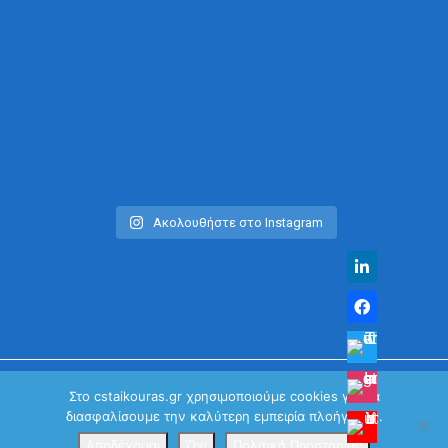
Ακολουθήστε στο Instagram
Στο cstaikouras.gr χρησιμοποιούμε cookies για να
διασφαλίσουμε την καλύτερη εμπειρία πλοήγησης.
© Χρήστος Σταϊκούρας | All Rights Reserved 2026
Κανονισμός Προστασίας Προσωπικών Δεδομένων
Αποδέχομαι
Όχι
Πολιτική Προστασίας