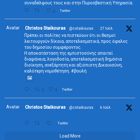
συναδέλφους τους και στην Πυροσβεστική Υπηρεσία.
6
Twitter
Avatar
Christos Staikouras
@cstaikouras
·
27 Ιούλ
Πρέπει οι πολίτες να πιστεύουν ότι οι θεσμοί
λειτουργούν δίκαια, αποτελεσματικά, προς όφελος
του δημοσίου συμφέροντος.
Η αποκατάσταση της εμπιστοσύνης απαιτεί
διαφάνεια, λογοδοσία, αποτελεσματική δημόσια
διοίκηση, ανεξάρτητη και αξιόπιστη Δικαιοσύνη,
καλύτερη νομοθέτηση. #βουλή
3
9
Twitter
Avatar
Christos Staikouras
@cstaikouras
·
6 Ιούλ
Twitter
Load More