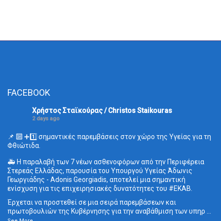
FACEBOOK
Χρήστος Σταϊκούρας / Christos Staikouras
2 days ago
📌 🔟 ➕1️⃣ σημαντικές παρεμβάσεις στον χώρο της Υγείας για τη
Φθιώτιδα.
🚑 Η παραλαβή των 7 νέων ασθενοφόρων από την Περιφέρεια
Στερεάς Ελλάδας, παρουσία του Υπουργού Υγείας Άδωνις
Γεωργιάδης - Adonis Georgiadis, αποτελεί μια σημαντική
ενίσχυση για τις επιχειρησιακές δυνατότητες του
#ΕΚΑΒ
.
Έρχεται να προστεθεί σε μια σειρά παρεμβάσεων και
πρωτοβουλιών της Κυβέρνησης για την αναβάθμιση των υπηρ
...
See More