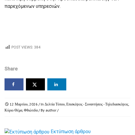
παρεχόμενων υπηρεσιών.
POST VIEWS:
384
Share
12 Μαρτίου, 2026
/ In
Δελτία Τύπου
,
Επισκέψεις - Συναντήσεις - Τηλεδιασκέψεις
,
Κύριο Θέμα
,
Φθιώτιδα
/ By
author
/
Εκτύπωση άρθρου