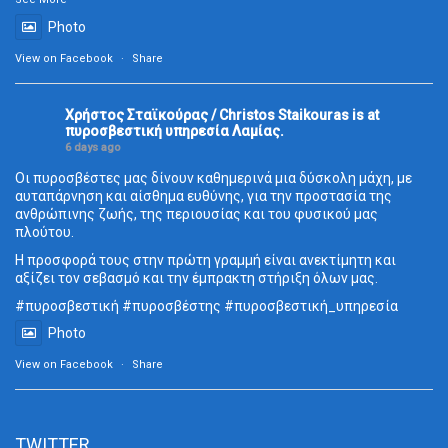
Photo
View on Facebook
·
Share
Χρήστος Σταϊκούρας / Christos Staikouras
is at
πυροσβεστική υπηρεσία Λαμίας.
6 days ago
Οι πυροσβέστες μας δίνουν καθημερινά μια δύσκολη μάχη, με
αυταπάρνηση και αίσθημα ευθύνης, για την προστασία της
ανθρώπινης ζωής, της περιουσίας και του φυσικού μας
πλούτου.
Η προσφορά τους στην πρώτη γραμμή είναι ανεκτίμητη και
αξίζει τον σεβασμό και την έμπρακτη στήριξη όλων μας.
#πυροσβεστική
#πυροσβέστης
#πυροσβεστική_
υπηρεσία
Photo
View on Facebook
·
Share
TWITTER