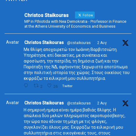
Christos Staikouras
Follow
MP in Fthiotida with Nea Demokratia - Professor in Finance
at the Athens University of Economics and Business
Avatar
Christos Staikouras
@cstaikouras
·
2 Αυγ
Με θλίψη αποχαιρετώ τον Ιωάννη Βαρβιτσιώτη.
Υπηρέτησε, επί δεκαετίες, με συνέπεια και
αφοσίωση, την πατρίδα, τη δημόσια ζωή και την
Παράταξη της ΝΔ, αφήνοντας ξεχωριστό αποτύπωμα
στην πολιτική ιστορία της χώρας. Στους οικείους του
εκφράζω τα ειλικρινή μου συλλυπητήρια.
2
26
Twitter
Avatar
Christos Staikouras
@cstaikouras
·
2 Αυγ
Η σημερινή ημέρα είναι ημέρα βαθιάς θλίψης. Η
απώλεια δύο μελών πληρώματος αεροπυρόσβεσης,
την ώρα που έδιναν τη μάχη με τις φλόγες,
συγκλονίζει όλους μας. Εκφράζω τα ειλικρινή μου
συλλυπητήρια στις οικογένειές τους, στους